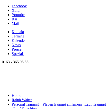
Facebook
Xing
Youtube
Rss
Mail
Kontakt
Termine
Kalender
News
Presse
Spezials
0163 - 365 95 55
Home
Ralph Walter
Personal Training – Plauen
Training allgemein | Lauf-Training
| Lauf-Coaching