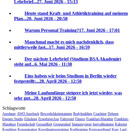
Lehrbrief...
27. Juni 2026 - 15:13
Heute stand Kraft- und Athletiktraining auf meinem
Plan...
20. Juni 2026 - 20:58
Warum Personal Training?
17. Juni 2026 - 17:01
Manchmal macht es mich nachdenklich, dass
mittlerweile fast...
17. Juni 2026 - 16:59
Der nächste Lehrbrief (Studium BSA Akademie)
steht auf...
6. Mai 2026 - 11:38
Eins haben wir beim Studium in Berlin wieder
festgestellt:...
28. April 2026 - 12:58
Meine Laufumfänge steigere ich jetzt wieder, was
sehr gut...
28. April 2026 - 12:50
Schlagworte
Ausdauer
AWO Auerbach
Beweglichkeitstraining
Bodybuilding
Coaching
Dehnen
Eigenes Studio
Erholung
ErzgebirgeAue
Fahrtspiel
Fitness
Frankfurt-Marathin
Frankfurt-
Marathon
Freundschaft
Gesundheit
Gruppenlauf
Immunsystem
Inervalltraining
Kalorien
Kondition
Konzentration
Koordinationstraining
Krafttraining
Kreissportbund
Kurs
Lauf-