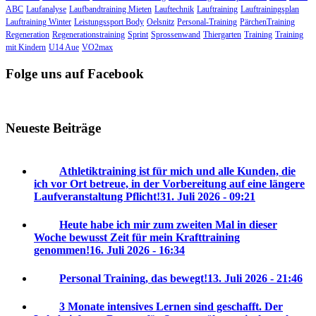
ABC
Laufanalyse
Laufbandtraining Mieten
Lauftechnik
Lauftraining
Lauftrainingsplan
Lauftraining Winter
Leistungssport Body
Oelsnitz
Personal-Training
PärchenTraining
Regeneration
Regenerationstraining
Sprint
Sprossenwand
Thiergarten
Training
Training
mit Kindern
U14 Aue
VO2max
Folge uns auf Facebook
Neueste Beiträge
Athletiktraining ist für mich und alle Kunden, die
ich vor Ort betreue, in der Vorbereitung auf eine längere
Laufveranstaltung Pflicht!
31. Juli 2026 - 09:21
Heute habe ich mir zum zweiten Mal in dieser
Woche bewusst Zeit für mein Krafttraining
genommen!
16. Juli 2026 - 16:34
Personal Training, das bewegt!
13. Juli 2026 - 21:46
3 Monate intensives Lernen sind geschafft. Der