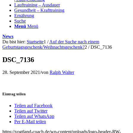
Lauftraining – Ausdauer
Gesundheit – Krafttraining
Ernährung
Suche
Menü
Menü
News
Du bist hier:
Startseite
1
/
Auf der Suche nach einem
Geburtstagsgeschenk/Weihnachtsgeschenk?
2
/
DSC_7136
DSC_7136
28. September 2021
/
von
Ralph Walter
Eintrag teilen
Teilen auf Facebook
Teilen auf Twitter
Teilen auf WhatsApp
Per E-Mail teilen
https://vogtland-coach.de/wp-content/uploads/logo-header-RW-