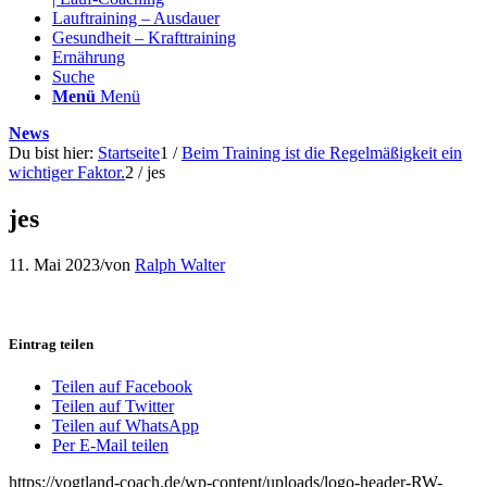
Lauftraining – Ausdauer
Gesundheit – Krafttraining
Ernährung
Suche
Menü
Menü
News
Du bist hier:
Startseite
1
/
Beim Training ist die Regelmäßigkeit ein
wichtiger Faktor.
2
/
jes
jes
11. Mai 2023
/
von
Ralph Walter
Eintrag teilen
Teilen auf Facebook
Teilen auf Twitter
Teilen auf WhatsApp
Per E-Mail teilen
https://vogtland-coach.de/wp-content/uploads/logo-header-RW-