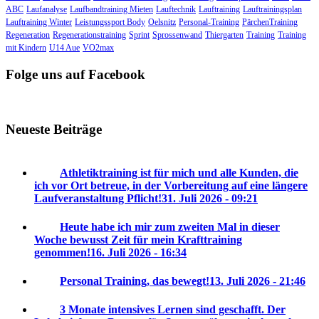
ABC
Laufanalyse
Laufbandtraining Mieten
Lauftechnik
Lauftraining
Lauftrainingsplan
Lauftraining Winter
Leistungssport Body
Oelsnitz
Personal-Training
PärchenTraining
Regeneration
Regenerationstraining
Sprint
Sprossenwand
Thiergarten
Training
Training
mit Kindern
U14 Aue
VO2max
Folge uns auf Facebook
Neueste Beiträge
Athletiktraining ist für mich und alle Kunden, die
ich vor Ort betreue, in der Vorbereitung auf eine längere
Laufveranstaltung Pflicht!
31. Juli 2026 - 09:21
Heute habe ich mir zum zweiten Mal in dieser
Woche bewusst Zeit für mein Krafttraining
genommen!
16. Juli 2026 - 16:34
Personal Training, das bewegt!
13. Juli 2026 - 21:46
3 Monate intensives Lernen sind geschafft. Der