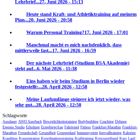
Lehrbrief...
27. Juni 2026 - 15:13
Heute stand Kraft- und Athletiktraining auf meinem
Plan...
20. Juni 2026 - 20:58
Warum Personal Training?
17. Juni 2026 - 17:01
Manchmal macht es mich nachdenklich, dass
mittlerweile fast...
17. Juni 2026 - 16:59
Der nächste Lehrbrief (Studium BSA Akademie)
steht auf...
6. Mai 2026 - 11:38
Eins haben wir beim Studium in Berlin wieder
festgestellt:...
28. April 2026 - 12:58
Meine Laufumfänge steigere ich jetzt wieder, was
sehr gut...
28. April 2026 - 12:50
Schlagworte
Ausdauer
AWO Auerbach
Beweglichkeitstraining
Bodybuilding
Coaching
Dehnen
Eigenes Studio
Erholung
ErzgebirgeAue
Fahrtspiel
Fitness
Frankfurt-Marathin
Frankfurt-
Marathon
Freundschaft
Gesundheit
Gruppenlauf
Immunsystem
Inervalltraining
Kalorien
Kondition
Konzentration
Koordinationstraining
Krafttraining
Kreissportbund
Kurs
Lauf-