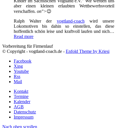
Kinder im Sächsischen Vogtland e.V.” Wir werden uns
aber einen kleinen erlaubten Wettbewerbsvorteil
verschaffen.
on">
😉
Ralph Walter der
vogtland-coach
wird unsere
Lokomotiven bis dahin so einstellen, das diese
hoffentlich schön leise und kraftvoll laufen und nich…
Read more
Vorbereitung für Firmenlauf
© Copyright - vogtland-coach.de -
Enfold Theme by Kriesi
Facebook
Xing
Youtube
Rss
Mail
Kontakt
Termine
Kalender
AGB
Datenschutz
Impressum
Nach oben scrollen