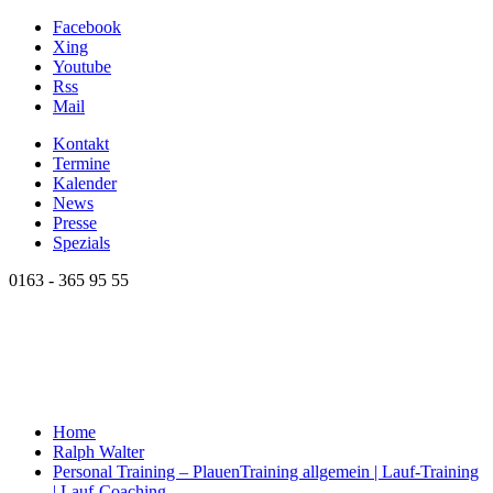
Facebook
Xing
Youtube
Rss
Mail
Kontakt
Termine
Kalender
News
Presse
Spezials
0163 - 365 95 55
Home
Ralph Walter
Personal Training – Plauen
Training allgemein | Lauf-Training
| Lauf-Coaching