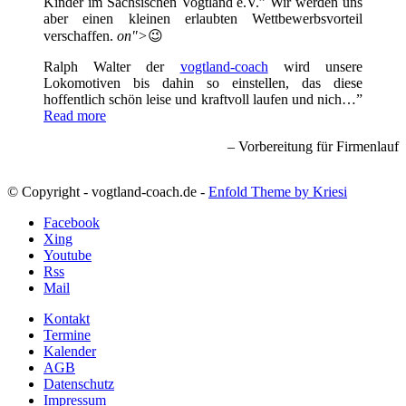
Kinder im Sächsischen Vogtland e.V.” Wir werden uns
aber einen kleinen erlaubten Wettbewerbsvorteil
verschaffen.
on">
😉
Ralph Walter der
vogtland-coach
wird unsere
Lokomotiven bis dahin so einstellen, das diese
hoffentlich schön leise und kraftvoll laufen und nich…
Read more
Vorbereitung für Firmenlauf
© Copyright - vogtland-coach.de -
Enfold Theme by Kriesi
Facebook
Xing
Youtube
Rss
Mail
Kontakt
Termine
Kalender
AGB
Datenschutz
Impressum