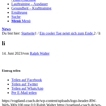
Lauftraining – Ausdauer
Gesundheit – Krafttraining
Ernährung
Suche
Menü
Menü
News
Du bist hier:
Startseite
1
/
Ein cooler Tag neigt sich zum Ende.
2
/
li
li
14. Juni 2023
/
von
Ralph Walter
Eintrag teilen
Teilen auf Facebook
Teilen auf Twitter
Teilen auf WhatsApp
Per E-Mail teilen
https://vogtland-coach.de/wp-content/uploads/logo-header-RW-
Web-300x100.png
0
0
Ralph Walter
https://vogtland-coach.de/wp-