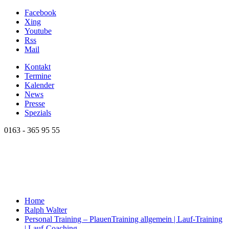
Facebook
Xing
Youtube
Rss
Mail
Kontakt
Termine
Kalender
News
Presse
Spezials
0163 - 365 95 55
Home
Ralph Walter
Personal Training – Plauen
Training allgemein | Lauf-Training
| Lauf-Coaching