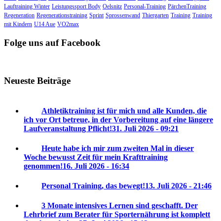
Lauftraining Winter
Leistungssport Body
Oelsnitz
Personal-Training
PärchenTraining
Regeneration
Regenerationstraining
Sprint
Sprossenwand
Thiergarten
Training
Training
mit Kindern
U14 Aue
VO2max
Folge uns auf Facebook
Neueste Beiträge
Athletiktraining ist für mich und alle Kunden, die
ich vor Ort betreue, in der Vorbereitung auf eine längere
Laufveranstaltung Pflicht!
31. Juli 2026 - 09:21
Heute habe ich mir zum zweiten Mal in dieser
Woche bewusst Zeit für mein Krafttraining
genommen!
16. Juli 2026 - 16:34
Personal Training, das bewegt!
13. Juli 2026 - 21:46
3 Monate intensives Lernen sind geschafft. Der
Lehrbrief zum Berater für Sporternährung ist komplett