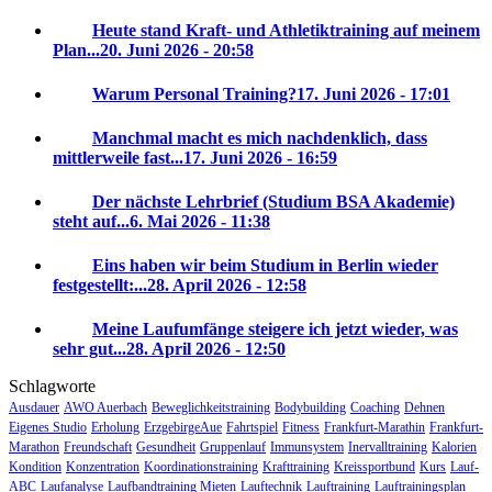
Heute stand Kraft- und Athletiktraining auf meinem
Plan...
20. Juni 2026 - 20:58
Warum Personal Training?
17. Juni 2026 - 17:01
Manchmal macht es mich nachdenklich, dass
mittlerweile fast...
17. Juni 2026 - 16:59
Der nächste Lehrbrief (Studium BSA Akademie)
steht auf...
6. Mai 2026 - 11:38
Eins haben wir beim Studium in Berlin wieder
festgestellt:...
28. April 2026 - 12:58
Meine Laufumfänge steigere ich jetzt wieder, was
sehr gut...
28. April 2026 - 12:50
Schlagworte
Ausdauer
AWO Auerbach
Beweglichkeitstraining
Bodybuilding
Coaching
Dehnen
Eigenes Studio
Erholung
ErzgebirgeAue
Fahrtspiel
Fitness
Frankfurt-Marathin
Frankfurt-
Marathon
Freundschaft
Gesundheit
Gruppenlauf
Immunsystem
Inervalltraining
Kalorien
Kondition
Konzentration
Koordinationstraining
Krafttraining
Kreissportbund
Kurs
Lauf-
ABC
Laufanalyse
Laufbandtraining Mieten
Lauftechnik
Lauftraining
Lauftrainingsplan