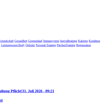
Freundschaft
Gesundheit
Gruppenlauf
Immunsystem
Inervalltraining
Kalorien
Kondition
r
Leistungssport Body
Oelsnitz
Personal-Training
PärchenTraining
Regeneration
altung Pflicht!
31. Juli 2026 - 09:21
34