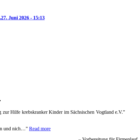
.
27. Juni 2026 - 15:13
.
 zur Hilfe krebskranker Kinder im Sächsischen Vogtland e.V.”
fen und nich…
Read more
Vorbereitung für Firmenlauf