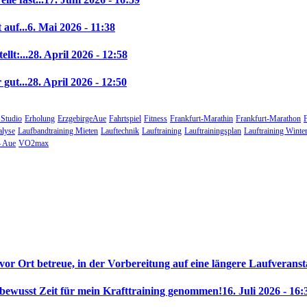
auf...
6. Mai 2026 - 11:38
llt:...
28. April 2026 - 12:58
gut...
28. April 2026 - 12:50
 Studio
Erholung
ErzgebirgeAue
Fahrtspiel
Fitness
Frankfurt-Marathin
Frankfurt-Marathon
alyse
Laufbandtraining Mieten
Lauftechnik
Lauftraining
Lauftrainingsplan
Lauftraining Winte
 Aue
VO2max
 vor Ort betreue, in der Vorbereitung auf eine längere Laufveranst
 bewusst Zeit für mein Krafttraining genommen!
16. Juli 2026 - 16: