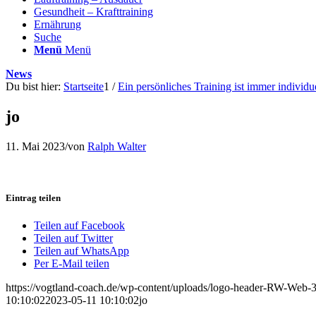
Gesundheit – Krafttraining
Ernährung
Suche
Menü
Menü
News
Du bist hier:
Startseite
1
/
Ein persönliches Training ist immer individ
jo
11. Mai 2023
/
von
Ralph Walter
Eintrag teilen
Teilen auf Facebook
Teilen auf Twitter
Teilen auf WhatsApp
Per E-Mail teilen
https://vogtland-coach.de/wp-content/uploads/logo-header-RW-Web
10:10:02
2023-05-11 10:10:02
jo