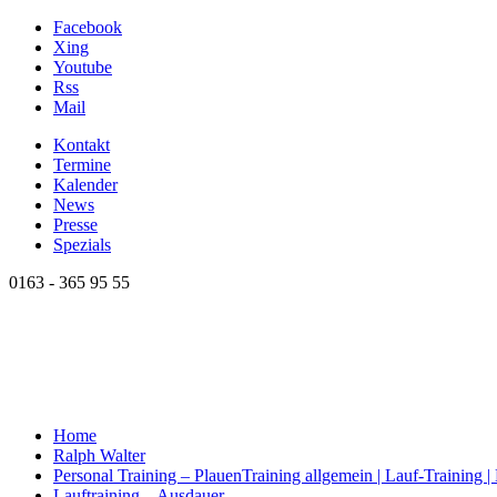
Facebook
Xing
Youtube
Rss
Mail
Kontakt
Termine
Kalender
News
Presse
Spezials
0163 - 365 95 55
Home
Ralph Walter
Personal Training – Plauen
Training allgemein | Lauf-Training 
Lauftraining – Ausdauer