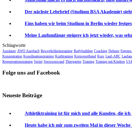
Der nächste Lehrbrief (Studium BSA Akademie) steht 
Eins haben wir beim Studium in Berlin wieder festgeste
Meine Laufumfänge steigere ich jetzt wieder, was sehr 
Schlagworte
Ausdauer
AWO Auerbach
Beweglichkeitstraining
Bodybuilding
Coaching
Dehnen
Eigenes
Konzentration
Koordinationstraining
Krafttraining
Kreissportbund
Kurs
Lauf-ABC
Laufan
Regenerationstraining
Sprint
Sprossenwand
Thiergarten
Training
Training mit Kindern
U14
Folge uns auf Facebook
Neueste Beiträge
Athletiktraining ist für mich und alle Kunden, die ich
Heute habe ich mir zum zweiten Mal in dieser Woche