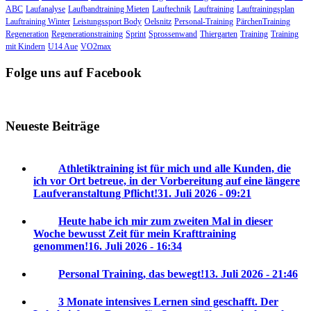
ABC
Laufanalyse
Laufbandtraining Mieten
Lauftechnik
Lauftraining
Lauftrainingsplan
Lauftraining Winter
Leistungssport Body
Oelsnitz
Personal-Training
PärchenTraining
Regeneration
Regenerationstraining
Sprint
Sprossenwand
Thiergarten
Training
Training
mit Kindern
U14 Aue
VO2max
Folge uns auf Facebook
Neueste Beiträge
Athletiktraining ist für mich und alle Kunden, die
ich vor Ort betreue, in der Vorbereitung auf eine längere
Laufveranstaltung Pflicht!
31. Juli 2026 - 09:21
Heute habe ich mir zum zweiten Mal in dieser
Woche bewusst Zeit für mein Krafttraining
genommen!
16. Juli 2026 - 16:34
Personal Training, das bewegt!
13. Juli 2026 - 21:46
3 Monate intensives Lernen sind geschafft. Der