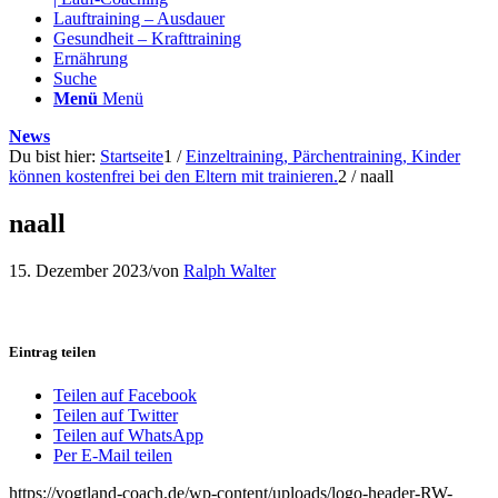
Lauftraining – Ausdauer
Gesundheit – Krafttraining
Ernährung
Suche
Menü
Menü
News
Du bist hier:
Startseite
1
/
Einzeltraining, Pärchentraining, Kinder
können kostenfrei bei den Eltern mit trainieren.
2
/
naall
naall
15. Dezember 2023
/
von
Ralph Walter
Eintrag teilen
Teilen auf Facebook
Teilen auf Twitter
Teilen auf WhatsApp
Per E-Mail teilen
https://vogtland-coach.de/wp-content/uploads/logo-header-RW-