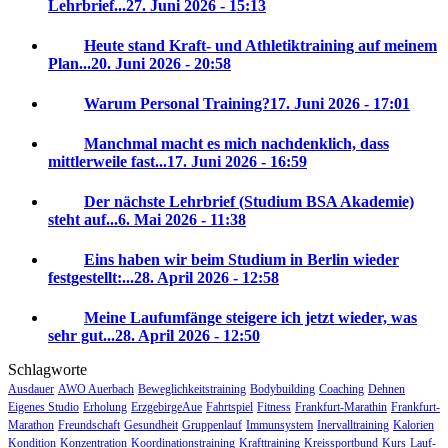
Lehrbrief...
27. Juni 2026 - 15:13
Heute stand Kraft- und Athletiktraining auf meinem
Plan...
20. Juni 2026 - 20:58
Warum Personal Training?
17. Juni 2026 - 17:01
Manchmal macht es mich nachdenklich, dass
mittlerweile fast...
17. Juni 2026 - 16:59
Der nächste Lehrbrief (Studium BSA Akademie)
steht auf...
6. Mai 2026 - 11:38
Eins haben wir beim Studium in Berlin wieder
festgestellt:...
28. April 2026 - 12:58
Meine Laufumfänge steigere ich jetzt wieder, was
sehr gut...
28. April 2026 - 12:50
Schlagworte
Ausdauer
AWO Auerbach
Beweglichkeitstraining
Bodybuilding
Coaching
Dehnen
Eigenes Studio
Erholung
ErzgebirgeAue
Fahrtspiel
Fitness
Frankfurt-Marathin
Frankfurt-
Marathon
Freundschaft
Gesundheit
Gruppenlauf
Immunsystem
Inervalltraining
Kalorien
Kondition
Konzentration
Koordinationstraining
Krafttraining
Kreissportbund
Kurs
Lauf-