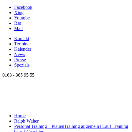
Facebook
Xing
Youtube
Rss
Mail
Kontakt
Termine
Kalender
News
Presse
Spezials
0163 - 365 95 55
Home
Ralph Walter
Personal Training – Plauen
Training allgemein | Lauf-Training
| Lauf-Coaching