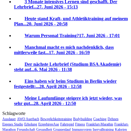
3 Monate intensives Lernen sind geschafft. Der
Lehrbrief...
27. Juni 2026 - 15:13
Heute stand Kraft- und Athletiktraining auf meinem
Plan...
20. Juni 2026 - 20:58
Warum Personal Training?
17. Juni 2026 - 17:01
Manchmal macht es mich nachdenklich, dass
mittlerweile fast...
17. Juni 2026 - 16:59
Der nächste Lehrbrief (Studium BSA Akademie)
steht auf...
6. Mai 2026 - 11:38
Eins haben wir beim Studium in Berlin wieder
festgestellt:...
28. April 2026 - 12:58
Meine Laufumfänge steigere ich jetzt wieder, was
sehr gut...
28. April 2026 - 12:50
Schlagworte
Ausdauer
AWO Auerbach
Beweglichkeitstraining
Bodybuilding
Coaching
Dehnen
Eigenes Studio
Erholung
ErzgebirgeAue
Fahrtspiel
Fitness
Frankfurt-Marathin
Frankfurt-
Marathon
Freundschaft
Gesundheit
Gruppenlauf
Immunsystem
Inervalltraining
Kalorien