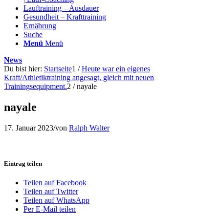
Lauftraining – Ausdauer
Gesundheit – Krafttraining
Ernährung
Suche
Menü
Menü
News
Du bist hier:
Startseite
1
/
Heute war ein eigenes
Kraft/Athletiktraining angesagt, gleich mit neuen
Trainingsequipment.
2
/
nayale
nayale
17. Januar 2023
/
von
Ralph Walter
Eintrag teilen
Teilen auf Facebook
Teilen auf Twitter
Teilen auf WhatsApp
Per E-Mail teilen