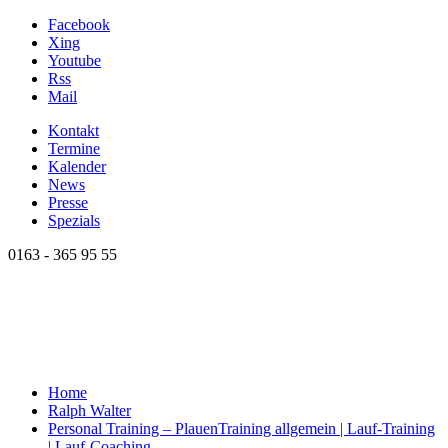
Facebook
Xing
Youtube
Rss
Mail
Kontakt
Termine
Kalender
News
Presse
Spezials
0163 - 365 95 55
Home
Ralph Walter
Personal Training – Plauen
Training allgemein | Lauf-Training
| Lauf-Coaching