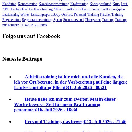
Kondition
Konzentration
Koordinationstraining
Krafttraining
Kreissportbund
Kurs
Lauf-
ABC
Laufanalyse
Laufbandtraining Mieten
Lauftechnik
Lauftraining
Lauftrainingsplan
Lauftraining Winter
Leistungssport Body
Oelsnitz
Personal-Training
PärchenTraining
Regeneration
Regenerationstraining
Sprint
Sprossenwand
Thiergarten
Training
Training
mit Kindern
U14 Aue
VO2max
Folge uns auf Facebook
Neueste Beiträge
Athletiktraining ist für mich und alle Kunden, die
ich vor Ort betreue, in der Vorbereitung auf eine längere
Laufveranstaltung Pflicht!
31. Juli 2026 - 09:21
Heute habe ich mir zum zweiten Mal in dieser
Woche bewusst Zeit für mein Krafttraining
genommen!
16. Juli 2026 - 16:34
Personal Training, das bewegt!
13. Juli 2026 - 21:46