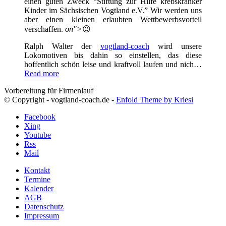
einen guten Zweck “Stiftung zur Hilfe krebskranker
Kinder im Sächsischen Vogtland e.V.” Wir werden uns
aber einen kleinen erlaubten Wettbewerbsvorteil
verschaffen.
on">
😉
Ralph Walter der
vogtland-coach
wird unsere
Lokomotiven bis dahin so einstellen, das diese
hoffentlich schön leise und kraftvoll laufen und nich…
Read more
Vorbereitung für Firmenlauf
© Copyright - vogtland-coach.de -
Enfold Theme by Kriesi
Facebook
Xing
Youtube
Rss
Mail
Kontakt
Termine
Kalender
AGB
Datenschutz
Impressum