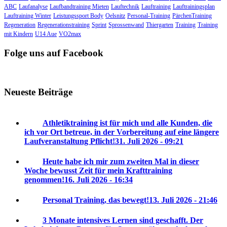
ABC
Laufanalyse
Laufbandtraining Mieten
Lauftechnik
Lauftraining
Lauftrainingsplan
Lauftraining Winter
Leistungssport Body
Oelsnitz
Personal-Training
PärchenTraining
Regeneration
Regenerationstraining
Sprint
Sprossenwand
Thiergarten
Training
Training
mit Kindern
U14 Aue
VO2max
Folge uns auf Facebook
Neueste Beiträge
Athletiktraining ist für mich und alle Kunden, die
ich vor Ort betreue, in der Vorbereitung auf eine längere
Laufveranstaltung Pflicht!
31. Juli 2026 - 09:21
Heute habe ich mir zum zweiten Mal in dieser
Woche bewusst Zeit für mein Krafttraining
genommen!
16. Juli 2026 - 16:34
Personal Training, das bewegt!
13. Juli 2026 - 21:46
3 Monate intensives Lernen sind geschafft. Der