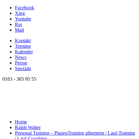
Facebook
Xing
Youtube
Rss
Mail
Kontakt
Termine
Kalender
News
Presse
Spezials
0163 - 365 95 55
Home
Ralph Walter
Personal Training – Plauen
Training allgemein | Lauf-Training
| Lauf-Coaching