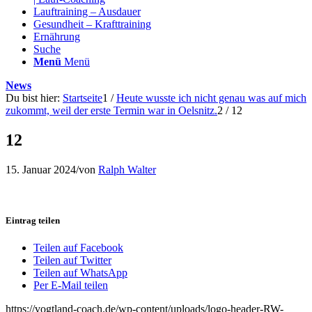
Lauftraining – Ausdauer
Gesundheit – Krafttraining
Ernährung
Suche
Menü
Menü
News
Du bist hier:
Startseite
1
/
Heute wusste ich nicht genau was auf mich
zukommt, weil der erste Termin war in Oelsnitz.
2
/
12
12
15. Januar 2024
/
von
Ralph Walter
Eintrag teilen
Teilen auf Facebook
Teilen auf Twitter
Teilen auf WhatsApp
Per E-Mail teilen
https://vogtland-coach.de/wp-content/uploads/logo-header-RW-