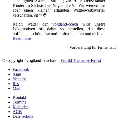
einen guten Zweck “Stiftung zur Hilfe krebskranker
Kinder im Sächsischen Vogtland e.V.” Wir werden uns
aber einen kleinen erlaubten Wettbewerbsvorteil
verschaffen.
on">
😉
Ralph Walter der
vogtland-coach
wird unsere
Lokomotiven bis dahin so einstellen, das diese
hoffentlich schön leise und kraftvoll laufen und nich…
Read more
Vorbereitung für Firmenlauf
© Copyright - vogtland-coach.de -
Enfold Theme by Kriesi
Facebook
Xing
Youtube
Rss
Mail
Kontakt
Termine
Kalender
AGB
Datenschutz