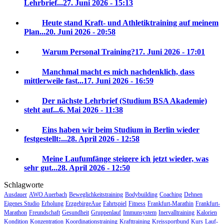
Lehrbrief...
27. Juni 2026 - 15:13
Heute stand Kraft- und Athletiktraining auf meinem
Plan...
20. Juni 2026 - 20:58
Warum Personal Training?
17. Juni 2026 - 17:01
Manchmal macht es mich nachdenklich, dass
mittlerweile fast...
17. Juni 2026 - 16:59
Der nächste Lehrbrief (Studium BSA Akademie)
steht auf...
6. Mai 2026 - 11:38
Eins haben wir beim Studium in Berlin wieder
festgestellt:...
28. April 2026 - 12:58
Meine Laufumfänge steigere ich jetzt wieder, was
sehr gut...
28. April 2026 - 12:50
Schlagworte
Ausdauer
AWO Auerbach
Beweglichkeitstraining
Bodybuilding
Coaching
Dehnen
Eigenes Studio
Erholung
ErzgebirgeAue
Fahrtspiel
Fitness
Frankfurt-Marathin
Frankfurt-
Marathon
Freundschaft
Gesundheit
Gruppenlauf
Immunsystem
Inervalltraining
Kalorien
Kondition
Konzentration
Koordinationstraining
Krafttraining
Kreissportbund
Kurs
Lauf-