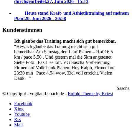
durchgearbeitet.
27. Juni 2026 - 15:13
Heute stand Kraft- und Athletiktraining auf meinem
Plan!
20. Juni 2026 - 20:58
Kundenstimmen
Ich glaube das Training macht sich gut bemerkbar.
Hey, Ich glaube das Training macht sich gut
bemerkbar. Am Samstag den Lauf Plauen – Hof 16.5
km / pace 5,50 . Und gestern mal die 5km angetestet.
Siehe Foto . Fazit- es löft. VG Sascha
Vorbereitung
Firmenlauf Volksbank Plauen:
Hey Ralph, Firmenlauf
23:30 min
Pace 4,54 wow, Ziel voll erreicht. Vielen
Dank
Sascha
© Copyright - vogtland-coach.de -
Enfold Theme by Kriesi
Facebook
Xing
Youtube
Rss
Mail