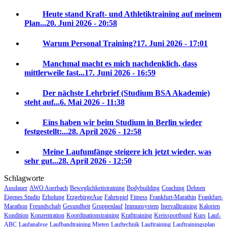
Heute stand Kraft- und Athletiktraining auf meinem
Plan...
20. Juni 2026 - 20:58
Warum Personal Training?
17. Juni 2026 - 17:01
Manchmal macht es mich nachdenklich, dass
mittlerweile fast...
17. Juni 2026 - 16:59
Der nächste Lehrbrief (Studium BSA Akademie)
steht auf...
6. Mai 2026 - 11:38
Eins haben wir beim Studium in Berlin wieder
festgestellt:...
28. April 2026 - 12:58
Meine Laufumfänge steigere ich jetzt wieder, was
sehr gut...
28. April 2026 - 12:50
Schlagworte
Ausdauer
AWO Auerbach
Beweglichkeitstraining
Bodybuilding
Coaching
Dehnen
Eigenes Studio
Erholung
ErzgebirgeAue
Fahrtspiel
Fitness
Frankfurt-Marathin
Frankfurt-
Marathon
Freundschaft
Gesundheit
Gruppenlauf
Immunsystem
Inervalltraining
Kalorien
Kondition
Konzentration
Koordinationstraining
Krafttraining
Kreissportbund
Kurs
Lauf-
ABC
Laufanalyse
Laufbandtraining Mieten
Lauftechnik
Lauftraining
Lauftrainingsplan