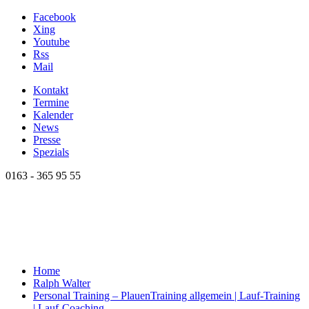
Facebook
Xing
Youtube
Rss
Mail
Kontakt
Termine
Kalender
News
Presse
Spezials
0163 - 365 95 55
Home
Ralph Walter
Personal Training – Plauen
Training allgemein | Lauf-Training
| Lauf-Coaching