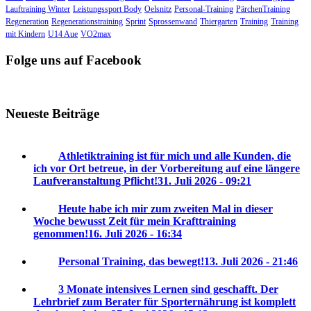
Lauftraining Winter
Leistungssport Body
Oelsnitz
Personal-Training
PärchenTraining
Regeneration
Regenerationstraining
Sprint
Sprossenwand
Thiergarten
Training
Training
mit Kindern
U14 Aue
VO2max
Folge uns auf Facebook
Neueste Beiträge
Athletiktraining ist für mich und alle Kunden, die
ich vor Ort betreue, in der Vorbereitung auf eine längere
Laufveranstaltung Pflicht!
31. Juli 2026 - 09:21
Heute habe ich mir zum zweiten Mal in dieser
Woche bewusst Zeit für mein Krafttraining
genommen!
16. Juli 2026 - 16:34
Personal Training, das bewegt!
13. Juli 2026 - 21:46
3 Monate intensives Lernen sind geschafft. Der
Lehrbrief zum Berater für Sporternährung ist komplett