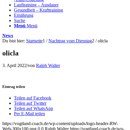
Lauftraining – Ausdauer
Gesundheit – Krafttraining
Ernährung
Suche
Menü
Menü
News
Du bist hier:
Startseite
1
/
Nachtrag vom Dienstag
2
/
olicla
olicla
3. April 2022
/
von
Ralph Walter
Eintrag teilen
Teilen auf Facebook
Teilen auf Twitter
Teilen auf WhatsApp
Per E-Mail teilen
https://vogtland-coach.de/wp-content/uploads/logo-header-RW-
Web-300x100.png
0
0
Ralph Walter
https://vogtland-coach.de/wp-