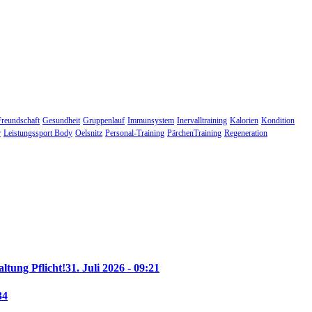
Freundschaft
Gesundheit
Gruppenlauf
Immunsystem
Inervalltraining
Kalorien
Kondition
r
Leistungssport Body
Oelsnitz
Personal-Training
PärchenTraining
Regeneration
altung Pflicht!
31. Juli 2026 - 09:21
34