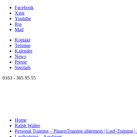
Facebook
Xing
Youtube
Rss
Mail
Kontakt
Termine
Kalender
News
Presse
Spezials
0163 - 365 95 55
Home
Ralph Walter
Personal Training – Plauen
Training allgemein | Lauf-Training 
Lauftraining – Ausdauer