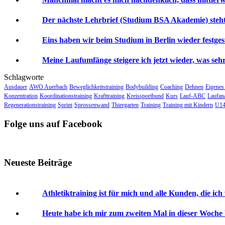
Der nächste Lehrbrief (Studium BSA Akademie) steht 
Eins haben wir beim Studium in Berlin wieder festgeste
Meine Laufumfänge steigere ich jetzt wieder, was sehr 
Schlagworte
Ausdauer
AWO Auerbach
Beweglichkeitstraining
Bodybuilding
Coaching
Dehnen
Eigenes
Konzentration
Koordinationstraining
Krafttraining
Kreissportbund
Kurs
Lauf-ABC
Laufan
Regenerationstraining
Sprint
Sprossenwand
Thiergarten
Training
Training mit Kindern
U14
Folge uns auf Facebook
Neueste Beiträge
Athletiktraining ist für mich und alle Kunden, die ich
Heute habe ich mir zum zweiten Mal in dieser Woche