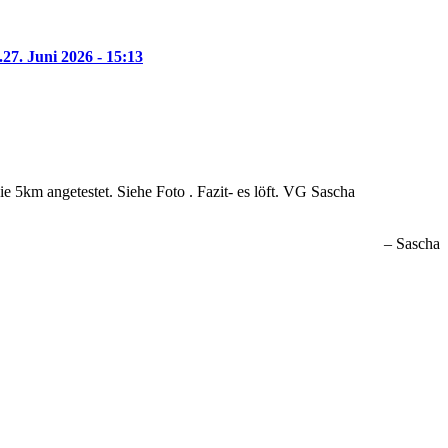
.
27. Juni 2026 - 15:13
 5km angetestet. Siehe Foto . Fazit- es löft. VG Sascha
Sascha