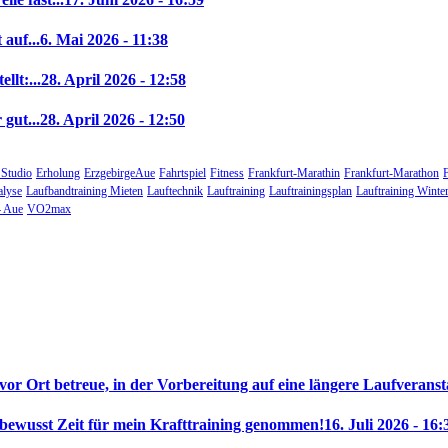
auf...
6. Mai 2026 - 11:38
llt:...
28. April 2026 - 12:58
gut...
28. April 2026 - 12:50
 Studio
Erholung
ErzgebirgeAue
Fahrtspiel
Fitness
Frankfurt-Marathin
Frankfurt-Marathon
alyse
Laufbandtraining Mieten
Lauftechnik
Lauftraining
Lauftrainingsplan
Lauftraining Winte
 Aue
VO2max
 vor Ort betreue, in der Vorbereitung auf eine längere Laufveranst
 bewusst Zeit für mein Krafttraining genommen!
16. Juli 2026 - 16: