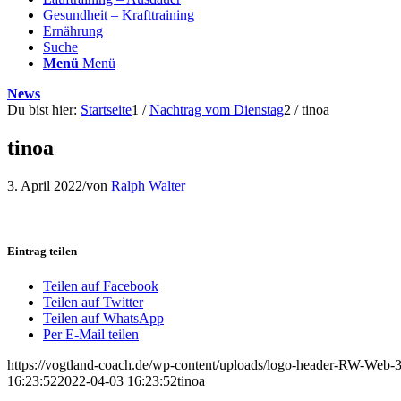
Gesundheit – Krafttraining
Ernährung
Suche
Menü
Menü
News
Du bist hier:
Startseite
1
/
Nachtrag vom Dienstag
2
/
tinoa
tinoa
3. April 2022
/
von
Ralph Walter
Eintrag teilen
Teilen auf Facebook
Teilen auf Twitter
Teilen auf WhatsApp
Per E-Mail teilen
https://vogtland-coach.de/wp-content/uploads/logo-header-RW-Web
16:23:52
2022-04-03 16:23:52
tinoa