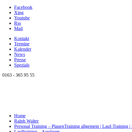
Facebook
Xing
Youtube
Rss
Mail
Kontakt
Termine
Kalender
News
Presse
Spezials
0163 - 365 95 55
Home
Ralph Walter
Personal Training – Plauen
Training allgemein | Lauf-Training 
Lauftraining – Ausdauer