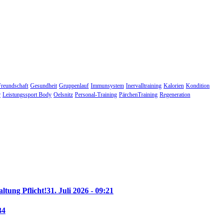
Freundschaft
Gesundheit
Gruppenlauf
Immunsystem
Inervalltraining
Kalorien
Kondition
r
Leistungssport Body
Oelsnitz
Personal-Training
PärchenTraining
Regeneration
altung Pflicht!
31. Juli 2026 - 09:21
34