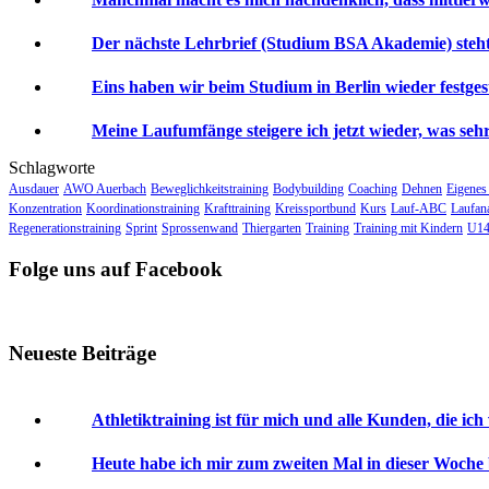
Der nächste Lehrbrief (Studium BSA Akademie) steht 
Eins haben wir beim Studium in Berlin wieder festgeste
Meine Laufumfänge steigere ich jetzt wieder, was sehr 
Schlagworte
Ausdauer
AWO Auerbach
Beweglichkeitstraining
Bodybuilding
Coaching
Dehnen
Eigenes
Konzentration
Koordinationstraining
Krafttraining
Kreissportbund
Kurs
Lauf-ABC
Laufan
Regenerationstraining
Sprint
Sprossenwand
Thiergarten
Training
Training mit Kindern
U14
Folge uns auf Facebook
Neueste Beiträge
Athletiktraining ist für mich und alle Kunden, die ich
Heute habe ich mir zum zweiten Mal in dieser Woche