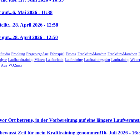
auf...
6. Mai 2026 - 11:38
llt:...
28. April 2026 - 12:58
gut...
28. April 2026 - 12:50
 Studio
Erholung
ErzgebirgeAue
Fahrtspiel
Fitness
Frankfurt-Marathin
Frankfurt-Marathon
alyse
Laufbandtraining Mieten
Lauftechnik
Lauftraining
Lauftrainingsplan
Lauftraining Winte
 Aue
VO2max
 vor Ort betreue, in der Vorbereitung auf eine längere Laufveranst
 bewusst Zeit für mein Krafttraining genommen!
16. Juli 2026 - 16: