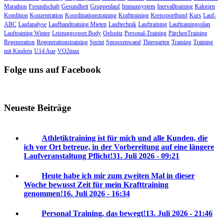
Marathon
Freundschaft
Gesundheit
Gruppenlauf
Immunsystem
Inervalltraining
Kalorien
Kondition
Konzentration
Koordinationstraining
Krafttraining
Kreissportbund
Kurs
Lauf-
ABC
Laufanalyse
Laufbandtraining Mieten
Lauftechnik
Lauftraining
Lauftrainingsplan
Lauftraining Winter
Leistungssport Body
Oelsnitz
Personal-Training
PärchenTraining
Regeneration
Regenerationstraining
Sprint
Sprossenwand
Thiergarten
Training
Training
mit Kindern
U14 Aue
VO2max
Folge uns auf Facebook
Neueste Beiträge
Athletiktraining ist für mich und alle Kunden, die
ich vor Ort betreue, in der Vorbereitung auf eine längere
Laufveranstaltung Pflicht!
31. Juli 2026 - 09:21
Heute habe ich mir zum zweiten Mal in dieser
Woche bewusst Zeit für mein Krafttraining
genommen!
16. Juli 2026 - 16:34
Personal Training, das bewegt!
13. Juli 2026 - 21:46