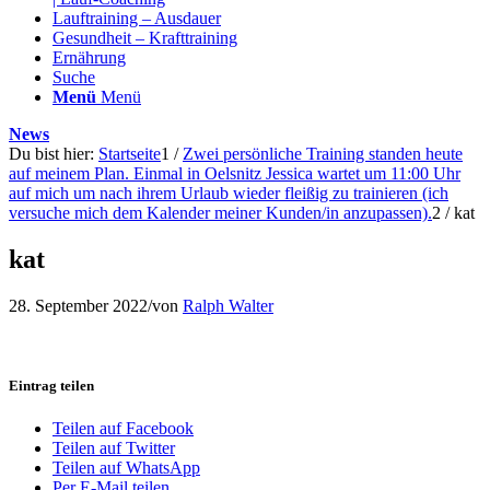
Lauftraining – Ausdauer
Gesundheit – Krafttraining
Ernährung
Suche
Menü
Menü
News
Du bist hier:
Startseite
1
/
Zwei persönliche Training standen heute
auf meinem Plan. Einmal in Oelsnitz Jessica wartet um 11:00 Uhr
auf mich um nach ihrem Urlaub wieder fleißig zu trainieren (ich
versuche mich dem Kalender meiner Kunden/in anzupassen).
2
/
kat
kat
28. September 2022
/
von
Ralph Walter
Eintrag teilen
Teilen auf Facebook
Teilen auf Twitter
Teilen auf WhatsApp
Per E-Mail teilen