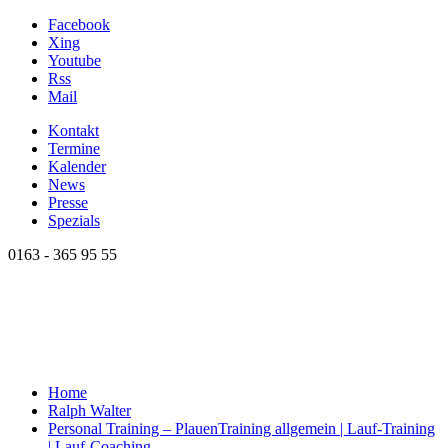
Facebook
Xing
Youtube
Rss
Mail
Kontakt
Termine
Kalender
News
Presse
Spezials
0163 - 365 95 55
Home
Ralph Walter
Personal Training – Plauen
Training allgemein | Lauf-Training
| Lauf-Coaching