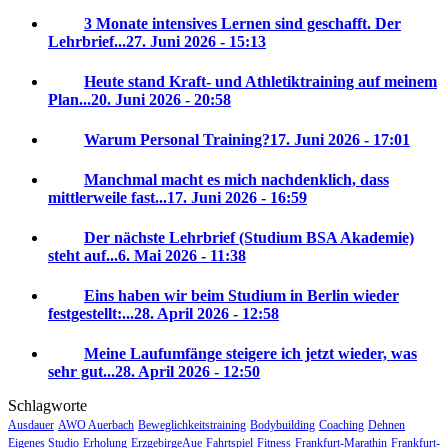
3 Monate intensives Lernen sind geschafft. Der
Lehrbrief...
27. Juni 2026 - 15:13
Heute stand Kraft- und Athletiktraining auf meinem
Plan...
20. Juni 2026 - 20:58
Warum Personal Training?
17. Juni 2026 - 17:01
Manchmal macht es mich nachdenklich, dass
mittlerweile fast...
17. Juni 2026 - 16:59
Der nächste Lehrbrief (Studium BSA Akademie)
steht auf...
6. Mai 2026 - 11:38
Eins haben wir beim Studium in Berlin wieder
festgestellt:...
28. April 2026 - 12:58
Meine Laufumfänge steigere ich jetzt wieder, was
sehr gut...
28. April 2026 - 12:50
Schlagworte
Ausdauer
AWO Auerbach
Beweglichkeitstraining
Bodybuilding
Coaching
Dehnen
Eigenes Studio
Erholung
ErzgebirgeAue
Fahrtspiel
Fitness
Frankfurt-Marathin
Frankfurt-