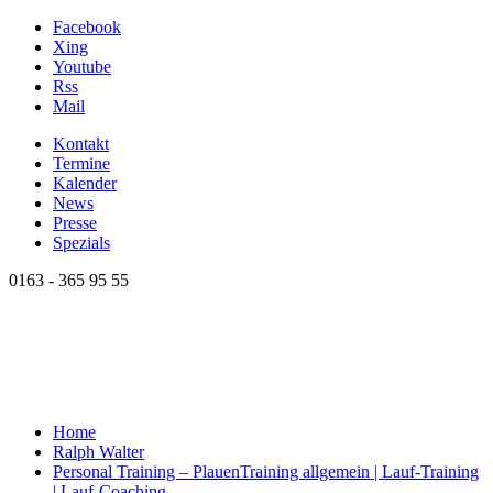
Facebook
Xing
Youtube
Rss
Mail
Kontakt
Termine
Kalender
News
Presse
Spezials
0163 - 365 95 55
Home
Ralph Walter
Personal Training – Plauen
Training allgemein | Lauf-Training
| Lauf-Coaching