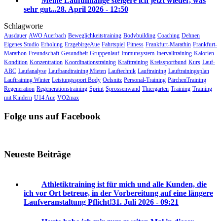
Meine Laufumfänge steigere ich jetzt wieder, was
sehr gut...
28. April 2026 - 12:50
Schlagworte
Ausdauer
AWO Auerbach
Beweglichkeitstraining
Bodybuilding
Coaching
Dehnen
Eigenes Studio
Erholung
ErzgebirgeAue
Fahrtspiel
Fitness
Frankfurt-Marathin
Frankfurt-
Marathon
Freundschaft
Gesundheit
Gruppenlauf
Immunsystem
Inervalltraining
Kalorien
Kondition
Konzentration
Koordinationstraining
Krafttraining
Kreissportbund
Kurs
Lauf-
ABC
Laufanalyse
Laufbandtraining Mieten
Lauftechnik
Lauftraining
Lauftrainingsplan
Lauftraining Winter
Leistungssport Body
Oelsnitz
Personal-Training
PärchenTraining
Regeneration
Regenerationstraining
Sprint
Sprossenwand
Thiergarten
Training
Training
mit Kindern
U14 Aue
VO2max
Folge uns auf Facebook
Neueste Beiträge
Athletiktraining ist für mich und alle Kunden, die
ich vor Ort betreue, in der Vorbereitung auf eine längere
Laufveranstaltung Pflicht!
31. Juli 2026 - 09:21