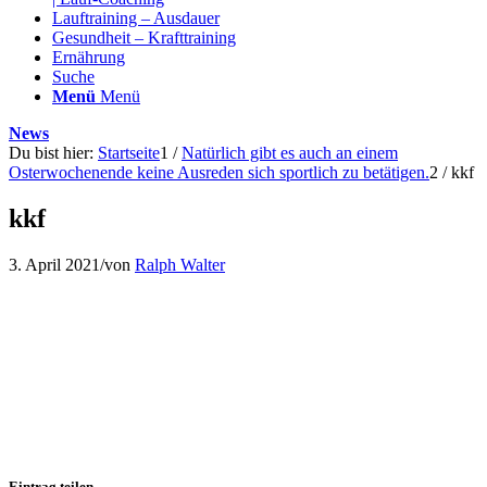
Lauftraining – Ausdauer
Gesundheit – Krafttraining
Ernährung
Suche
Menü
Menü
News
Du bist hier:
Startseite
1
/
Natürlich gibt es auch an einem
Osterwochenende keine Ausreden sich sportlich zu betätigen.
2
/
kkf
kkf
3. April 2021
/
von
Ralph Walter
Eintrag teilen