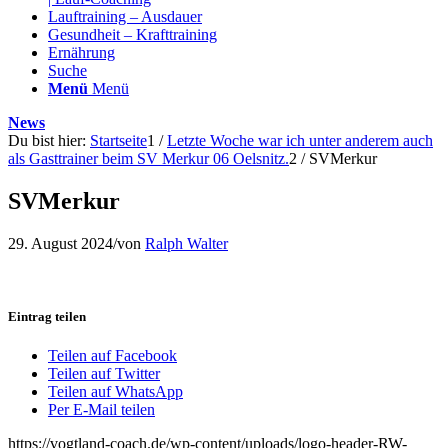
Lauftraining – Ausdauer
Gesundheit – Krafttraining
Ernährung
Suche
Menü
Menü
News
Du bist hier:
Startseite
1
/
Letzte Woche war ich unter anderem auch
als Gasttrainer beim SV Merkur 06 Oelsnitz.
2
/
SVMerkur
SVMerkur
29. August 2024
/
von
Ralph Walter
Eintrag teilen
Teilen auf Facebook
Teilen auf Twitter
Teilen auf WhatsApp
Per E-Mail teilen
https://vogtland-coach.de/wp-content/uploads/logo-header-RW-