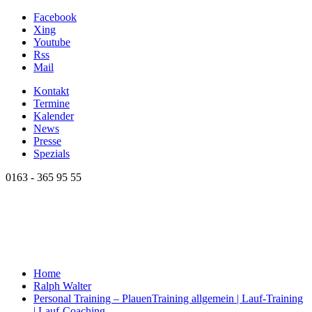
Facebook
Xing
Youtube
Rss
Mail
Kontakt
Termine
Kalender
News
Presse
Spezials
0163 - 365 95 55
Home
Ralph Walter
Personal Training – Plauen
Training allgemein | Lauf-Training
| Lauf-Coaching