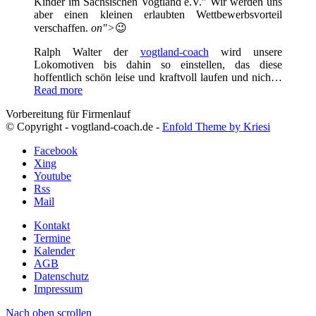
Kinder im Sächsischen Vogtland e.V.” Wir werden uns
aber einen kleinen erlaubten Wettbewerbsvorteil
verschaffen.
on">
😉
Ralph Walter der
vogtland-coach
wird unsere
Lokomotiven bis dahin so einstellen, das diese
hoffentlich schön leise und kraftvoll laufen und nich…
Read more
Vorbereitung für Firmenlauf
© Copyright - vogtland-coach.de -
Enfold Theme by Kriesi
Facebook
Xing
Youtube
Rss
Mail
Kontakt
Termine
Kalender
AGB
Datenschutz
Impressum
Nach oben scrollen