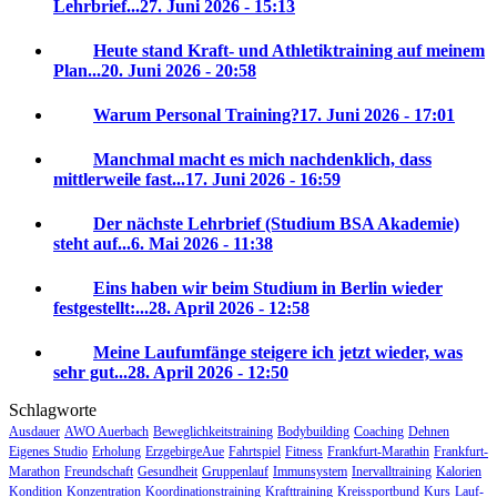
Lehrbrief...
27. Juni 2026 - 15:13
Heute stand Kraft- und Athletiktraining auf meinem
Plan...
20. Juni 2026 - 20:58
Warum Personal Training?
17. Juni 2026 - 17:01
Manchmal macht es mich nachdenklich, dass
mittlerweile fast...
17. Juni 2026 - 16:59
Der nächste Lehrbrief (Studium BSA Akademie)
steht auf...
6. Mai 2026 - 11:38
Eins haben wir beim Studium in Berlin wieder
festgestellt:...
28. April 2026 - 12:58
Meine Laufumfänge steigere ich jetzt wieder, was
sehr gut...
28. April 2026 - 12:50
Schlagworte
Ausdauer
AWO Auerbach
Beweglichkeitstraining
Bodybuilding
Coaching
Dehnen
Eigenes Studio
Erholung
ErzgebirgeAue
Fahrtspiel
Fitness
Frankfurt-Marathin
Frankfurt-
Marathon
Freundschaft
Gesundheit
Gruppenlauf
Immunsystem
Inervalltraining
Kalorien
Kondition
Konzentration
Koordinationstraining
Krafttraining
Kreissportbund
Kurs
Lauf-