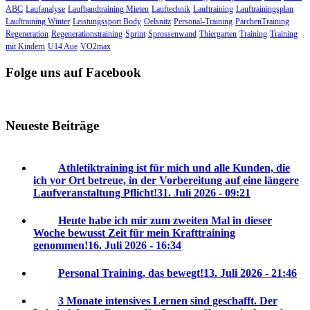
ABC
Laufanalyse
Laufbandtraining Mieten
Lauftechnik
Lauftraining
Lauftrainingsplan
Lauftraining Winter
Leistungssport Body
Oelsnitz
Personal-Training
PärchenTraining
Regeneration
Regenerationstraining
Sprint
Sprossenwand
Thiergarten
Training
Training
mit Kindern
U14 Aue
VO2max
Folge uns auf Facebook
Neueste Beiträge
Athletiktraining ist für mich und alle Kunden, die
ich vor Ort betreue, in der Vorbereitung auf eine längere
Laufveranstaltung Pflicht!
31. Juli 2026 - 09:21
Heute habe ich mir zum zweiten Mal in dieser
Woche bewusst Zeit für mein Krafttraining
genommen!
16. Juli 2026 - 16:34
Personal Training, das bewegt!
13. Juli 2026 - 21:46
3 Monate intensives Lernen sind geschafft. Der