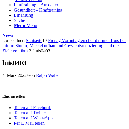
Lauftraining – Ausdauer
Gesundheit – Krafttraining
Ernährung
Suche
Menü
Menü
News
Du bist hier:
Startseite
1
/
Freitag Vormittag erscheint immer Luis bei
mir im Studio, Muskelaufbau und Gewichtsreduzierung sind die
Ziele von ihm.
2
/
luis0403
luis0403
4. März 2022
/
von
Ralph Walter
Eintrag teilen
Teilen auf Facebook
Teilen auf Twitter
Teilen auf WhatsApp
Per E-Mail teilen