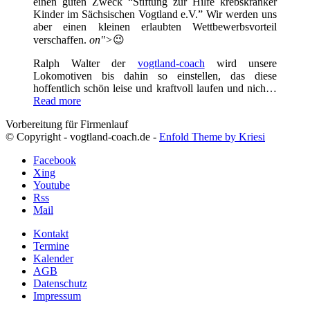
einen guten Zweck “Stiftung zur Hilfe krebskranker
Kinder im Sächsischen Vogtland e.V.” Wir werden uns
aber einen kleinen erlaubten Wettbewerbsvorteil
verschaffen.
on">
😉
Ralph Walter der
vogtland-coach
wird unsere
Lokomotiven bis dahin so einstellen, das diese
hoffentlich schön leise und kraftvoll laufen und nich…
Read more
Vorbereitung für Firmenlauf
© Copyright - vogtland-coach.de -
Enfold Theme by Kriesi
Facebook
Xing
Youtube
Rss
Mail
Kontakt
Termine
Kalender
AGB
Datenschutz
Impressum