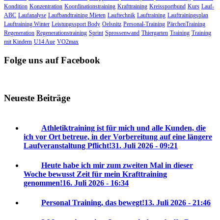
Kondition
Konzentration
Koordinationstraining
Krafttraining
Kreissportbund
Kurs
Lauf-
ABC
Laufanalyse
Laufbandtraining Mieten
Lauftechnik
Lauftraining
Lauftrainingsplan
Lauftraining Winter
Leistungssport Body
Oelsnitz
Personal-Training
PärchenTraining
Regeneration
Regenerationstraining
Sprint
Sprossenwand
Thiergarten
Training
Training
mit Kindern
U14 Aue
VO2max
Folge uns auf Facebook
Neueste Beiträge
Athletiktraining ist für mich und alle Kunden, die
ich vor Ort betreue, in der Vorbereitung auf eine längere
Laufveranstaltung Pflicht!
31. Juli 2026 - 09:21
Heute habe ich mir zum zweiten Mal in dieser
Woche bewusst Zeit für mein Krafttraining
genommen!
16. Juli 2026 - 16:34
Personal Training, das bewegt!
13. Juli 2026 - 21:46