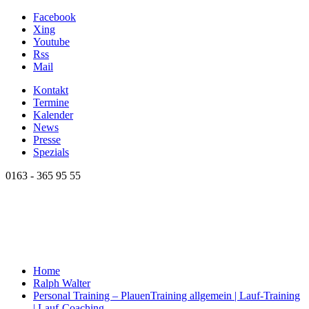
Facebook
Xing
Youtube
Rss
Mail
Kontakt
Termine
Kalender
News
Presse
Spezials
0163 - 365 95 55
Home
Ralph Walter
Personal Training – Plauen
Training allgemein | Lauf-Training
| Lauf-Coaching