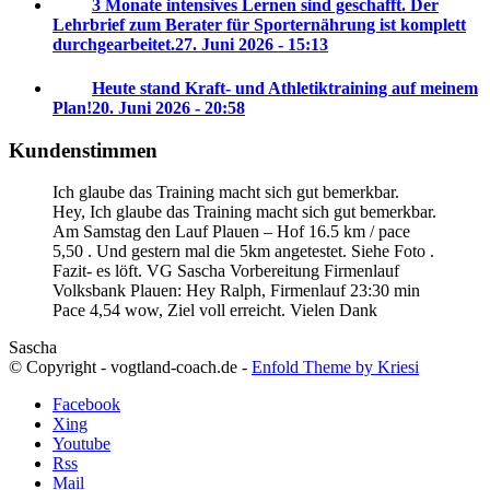
3 Monate intensives Lernen sind geschafft. Der
Lehrbrief zum Berater für Sporternährung ist komplett
durchgearbeitet.
27. Juni 2026 - 15:13
Heute stand Kraft- und Athletiktraining auf meinem
Plan!
20. Juni 2026 - 20:58
Kundenstimmen
Ich glaube das Training macht sich gut bemerkbar.
Hey, Ich glaube das Training macht sich gut bemerkbar.
Am Samstag den Lauf Plauen – Hof 16.5 km / pace
5,50 . Und gestern mal die 5km angetestet. Siehe Foto .
Fazit- es löft. VG Sascha
Vorbereitung Firmenlauf
Volksbank Plauen:
Hey Ralph, Firmenlauf 23:30 min
Pace 4,54 wow, Ziel voll erreicht. Vielen Dank
Sascha
© Copyright - vogtland-coach.de -
Enfold Theme by Kriesi
Facebook
Xing
Youtube
Rss
Mail