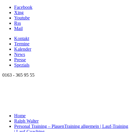
Facebook
Xing
Youtube
Rss
Mail
Kontakt
Termine
Kalender
News
Presse
Spezials
0163 - 365 95 55
Home
Ralph Walter
Personal Training – Plauen
Training allgemein | Lauf-Training
| Lauf-Coaching