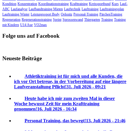
Kondition
Konzentration
Koordinationstraining
Krafttraining
Kreissportbund
Kurs
Lauf-
ABC
Laufanalyse
Laufbandtraining Mieten
Lauftechnik
Lauftraining
Lauftrainingsplan
Lauftraining Winter
Leistungssport Body
Oelsnitz
Personal-Training
PärchenTraining
Regeneration
Regenerationstraining
Sprint
Sprossenwand
Thiergarten
Training
Training
mit Kindern
U14 Aue
VO2max
Folge uns auf Facebook
Neueste Beiträge
Athletiktraining ist für mich und alle Kunden, die
ich vor Ort betreue, in der Vorbereitung auf eine längere
Laufveranstaltung Pflicht!
31. Juli 2026 - 09:21
Heute habe ich mir zum zweiten Mal in dieser
Woche bewusst Zeit für mein Krafttraining
genommen!
16. Juli 2026 - 16:34
Personal Training, das bewegt!
13. Juli 2026 - 21:46