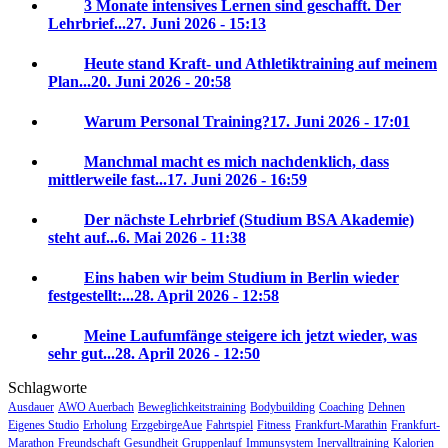
3 Monate intensives Lernen sind geschafft. Der
Lehrbrief...
27. Juni 2026 - 15:13
Heute stand Kraft- und Athletiktraining auf meinem
Plan...
20. Juni 2026 - 20:58
Warum Personal Training?
17. Juni 2026 - 17:01
Manchmal macht es mich nachdenklich, dass
mittlerweile fast...
17. Juni 2026 - 16:59
Der nächste Lehrbrief (Studium BSA Akademie)
steht auf...
6. Mai 2026 - 11:38
Eins haben wir beim Studium in Berlin wieder
festgestellt:...
28. April 2026 - 12:58
Meine Laufumfänge steigere ich jetzt wieder, was
sehr gut...
28. April 2026 - 12:50
Schlagworte
Ausdauer
AWO Auerbach
Beweglichkeitstraining
Bodybuilding
Coaching
Dehnen
Eigenes Studio
Erholung
ErzgebirgeAue
Fahrtspiel
Fitness
Frankfurt-Marathin
Frankfurt-
Marathon
Freundschaft
Gesundheit
Gruppenlauf
Immunsystem
Inervalltraining
Kalorien