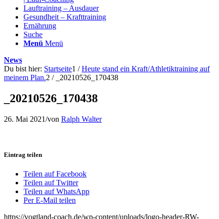
Lauftraining – Ausdauer
Gesundheit – Krafttraining
Ernährung
Suche
Menü
Menü
News
Du bist hier:
Startseite
1
/
Heute stand ein Kraft/Athletiktraining auf
meinem Plan.
2
/
_20210526_170438
_20210526_170438
26. Mai 2021
/
von
Ralph Walter
Eintrag teilen
Teilen auf Facebook
Teilen auf Twitter
Teilen auf WhatsApp
Per E-Mail teilen
https://vogtland-coach.de/wp-content/uploads/logo-header-RW-