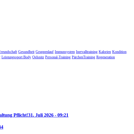
Freundschaft
Gesundheit
Gruppenlauf
Immunsystem
Inervalltraining
Kalorien
Kondition
r
Leistungssport Body
Oelsnitz
Personal-Training
PärchenTraining
Regeneration
altung Pflicht!
31. Juli 2026 - 09:21
34