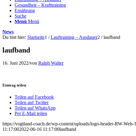
Gesundheit – Krafttraining
Ernährung
Suche
Menü
Menü
News
Du bist hier:
Startseite
1
/
Lauftraining – Ausdauer
2
/
laufband
laufband
16. Juni 2022
/
von
Ralph Walter
Eintrag teilen
Teilen auf Facebook
Teilen auf Twitter
Teilen auf WhatsApp
Per E-Mail teilen
https://vogtland-coach.de/wp-content/uploads/logo-header-RW-Web
11:17:00
2022-06-16 11:17:00
laufband