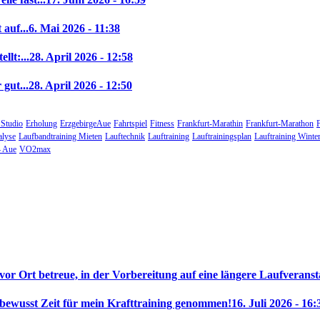
auf...
6. Mai 2026 - 11:38
llt:...
28. April 2026 - 12:58
gut...
28. April 2026 - 12:50
 Studio
Erholung
ErzgebirgeAue
Fahrtspiel
Fitness
Frankfurt-Marathin
Frankfurt-Marathon
alyse
Laufbandtraining Mieten
Lauftechnik
Lauftraining
Lauftrainingsplan
Lauftraining Winte
 Aue
VO2max
 vor Ort betreue, in der Vorbereitung auf eine längere Laufveranst
 bewusst Zeit für mein Krafttraining genommen!
16. Juli 2026 - 16: