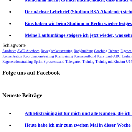
Der nächste Lehrbrief (Studium BSA Akademie) steht 
Eins haben wir beim Studium in Berlin wieder festgeste
Meine Laufumfänge steigere ich jetzt wieder, was sehr 
Schlagworte
Ausdauer
AWO Auerbach
Beweglichkeitstraining
Bodybuilding
Coaching
Dehnen
Eigenes
Konzentration
Koordinationstraining
Krafttraining
Kreissportbund
Kurs
Lauf-ABC
Laufan
Regenerationstraining
Sprint
Sprossenwand
Thiergarten
Training
Training mit Kindern
U14
Folge uns auf Facebook
Neueste Beiträge
Athletiktraining ist für mich und alle Kunden, die ich
Heute habe ich mir zum zweiten Mal in dieser Woche