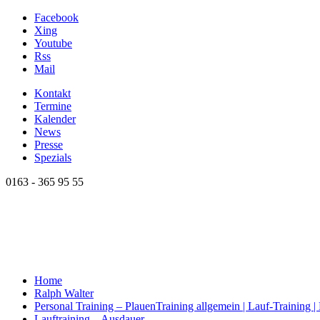
Facebook
Xing
Youtube
Rss
Mail
Kontakt
Termine
Kalender
News
Presse
Spezials
0163 - 365 95 55
Home
Ralph Walter
Personal Training – Plauen
Training allgemein | Lauf-Training 
Lauftraining – Ausdauer