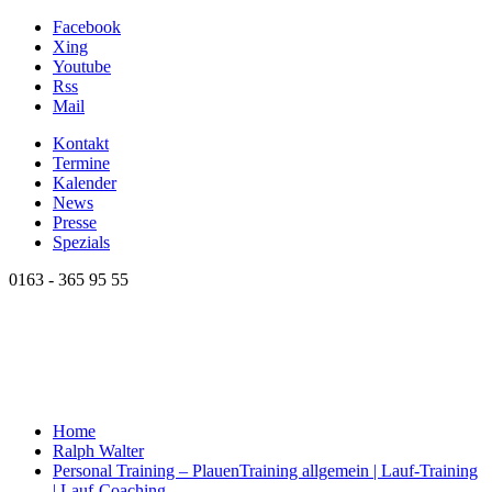
Facebook
Xing
Youtube
Rss
Mail
Kontakt
Termine
Kalender
News
Presse
Spezials
0163 - 365 95 55
Home
Ralph Walter
Personal Training – Plauen
Training allgemein | Lauf-Training
| Lauf-Coaching