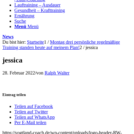
Lauftraining – Ausdauer
Gesundheit – Krafttraining
Ernährung
Suche
Menü
Menü
News
Du bist hier:
Startseite
1
/
Montag drei persönliche regelmäßige
Training standen heute auf meinem Plan!
2
/
jessica
jessica
28. Februar 2022
/
von
Ralph Walter
Eintrag teilen
Teilen auf Facebook
Teilen auf Twitter
Teilen auf WhatsApp
Per E-Mail teilen
https://vogtland-coach.de/wp-content/uploads/logo-header-RW-