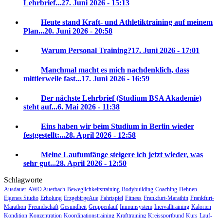
Lehrbrief...
27. Juni 2026 - 15:13
Heute stand Kraft- und Athletiktraining auf meinem
Plan...
20. Juni 2026 - 20:58
Warum Personal Training?
17. Juni 2026 - 17:01
Manchmal macht es mich nachdenklich, dass
mittlerweile fast...
17. Juni 2026 - 16:59
Der nächste Lehrbrief (Studium BSA Akademie)
steht auf...
6. Mai 2026 - 11:38
Eins haben wir beim Studium in Berlin wieder
festgestellt:...
28. April 2026 - 12:58
Meine Laufumfänge steigere ich jetzt wieder, was
sehr gut...
28. April 2026 - 12:50
Schlagworte
Ausdauer
AWO Auerbach
Beweglichkeitstraining
Bodybuilding
Coaching
Dehnen
Eigenes Studio
Erholung
ErzgebirgeAue
Fahrtspiel
Fitness
Frankfurt-Marathin
Frankfurt-
Marathon
Freundschaft
Gesundheit
Gruppenlauf
Immunsystem
Inervalltraining
Kalorien
Kondition
Konzentration
Koordinationstraining
Krafttraining
Kreissportbund
Kurs
Lauf-