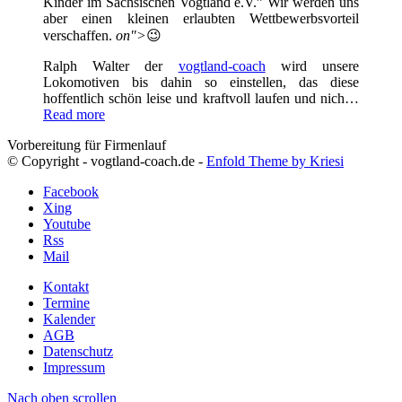
Kinder im Sächsischen Vogtland e.V.” Wir werden uns
aber einen kleinen erlaubten Wettbewerbsvorteil
verschaffen.
on">
😉
Ralph Walter der
vogtland-coach
wird unsere
Lokomotiven bis dahin so einstellen, das diese
hoffentlich schön leise und kraftvoll laufen und nich…
Read more
Vorbereitung für Firmenlauf
© Copyright - vogtland-coach.de -
Enfold Theme by Kriesi
Facebook
Xing
Youtube
Rss
Mail
Kontakt
Termine
Kalender
AGB
Datenschutz
Impressum
Nach oben scrollen