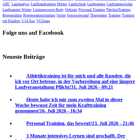
ABC
Laufanalyse
Laufbandtraining Mieten
Lauftechnik
Lauftraining
Lauftrainingsplan
Lauftraining Winter
Leistungssport Body
Oelsnitz
Personal-Training
PärchenTraining
Regeneration
Regenerationstraining
Sprint
Sprossenwand
Thiergarten
Training
Training
mit Kindern
U14 Aue
VO2max
Folge uns auf Facebook
Neueste Beiträge
Athletiktraining ist für mich und alle Kunden, die
ich vor Ort betreue, in der Vorbereitung auf eine längere
Laufveranstaltung Pflicht!
31. Juli 2026 - 09:21
Heute habe ich mir zum zweiten Mal in dieser
Woche bewusst Zeit für mein Krafttraining
genommen!
16. Juli 2026 - 16:34
Personal Training, das bewegt!
13. Juli 2026 - 21:46
3 Monate intensives Lernen sind geschafft. Der