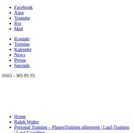
Facebook
Xing
Youtube
Rss
Mail
Kontakt
Termine
Kalender
News
Presse
Spezials
0163 - 365 95 55
Home
Ralph Walter
Personal Training – Plauen
Training allgemein | Lauf-Training
| Lauf-Coaching