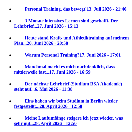
Personal Training, das bewegt!
13. Juli 2026 - 21:46
3 Monate intensives Lernen sind geschafft. Der
Lehrbrief...
27. Juni 2026 - 15:13
Heute stand Kraft- und Athletiktraining auf meinem
Plan...
20. Juni 2026 - 20:58
Warum Personal Training?
17. Juni 2026 - 17:01
Manchmal macht es mich nachdenklich, dass
mittlerweile fast...
17. Juni 2026 - 16:59
Der nächste Lehrbrief (Studium BSA Akademie)
steht auf...
6. Mai 2026 - 11:38
Eins haben wir beim Studium in Berlin wieder
festgestellt:...
28. April 2026 - 12:58
Meine Laufumfänge steigere ich jetzt wieder, was
sehr gut...
28. April 2026 - 12:50