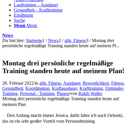
Lauftraining – Ausdauer
Gesundheit – Krafttraining
Ernährung
Suche
Menü
Menü
News
Du bist hier:
Startseite
1
/
News
2
/
allg. Fitness
3
/
Montag drei
persönliche regelmäßige Training standen heute auf meinem Pl...
Montag drei persönliche regelmäßige
Training standen heute auf meinem Plan!
28. Februar 2022
/
in
allg. Fitness
,
Ausdauer
,
Beweglichkeit
,
Fitness
,
Gesundheit
,
Koordination
,
Kraftausdauer
,
Krafttraining
,
Optimales
Training
,
Personal - Training
,
Plauen
/
von
Ralph Walter
Montag drei persönliche regelmäßige Training standen heute auf
meinem Plan
Den Anfang macht immer Jessica, dafür fahre ich nach Oelsnitz,
das ist ein sehr großer Vorteil vom Personaltraining