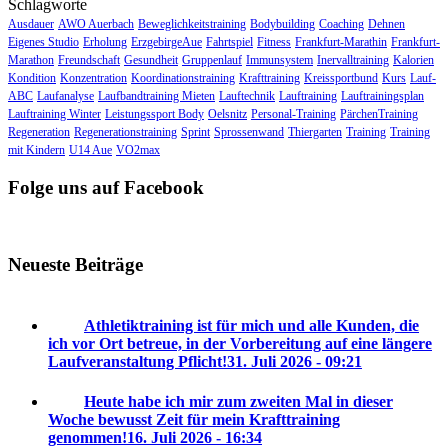
Schlagworte
Ausdauer
AWO Auerbach
Beweglichkeitstraining
Bodybuilding
Coaching
Dehnen
Eigenes Studio
Erholung
ErzgebirgeAue
Fahrtspiel
Fitness
Frankfurt-Marathin
Frankfurt-
Marathon
Freundschaft
Gesundheit
Gruppenlauf
Immunsystem
Inervalltraining
Kalorien
Kondition
Konzentration
Koordinationstraining
Krafttraining
Kreissportbund
Kurs
Lauf-
ABC
Laufanalyse
Laufbandtraining Mieten
Lauftechnik
Lauftraining
Lauftrainingsplan
Lauftraining Winter
Leistungssport Body
Oelsnitz
Personal-Training
PärchenTraining
Regeneration
Regenerationstraining
Sprint
Sprossenwand
Thiergarten
Training
Training
mit Kindern
U14 Aue
VO2max
Folge uns auf Facebook
Neueste Beiträge
Athletiktraining ist für mich und alle Kunden, die
ich vor Ort betreue, in der Vorbereitung auf eine längere
Laufveranstaltung Pflicht!
31. Juli 2026 - 09:21
Heute habe ich mir zum zweiten Mal in dieser
Woche bewusst Zeit für mein Krafttraining
genommen!
16. Juli 2026 - 16:34