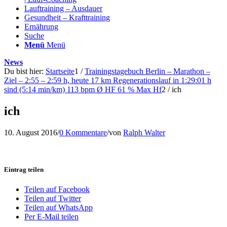
Lauftraining – Ausdauer
Gesundheit – Krafttraining
Ernährung
Suche
Menü
Menü
News
Du bist hier:
Startseite
1
/
Trainingstagebuch Berlin – Marathon –
Ziel – 2:55 – 2:59 h, heute 17 km Regenerationslauf in 1:29:01 h
sind (5:14 min/km) 113 bpm Ø HF 61 % Max Hf
2
/
ich
ich
10. August 2016
/
0 Kommentare
/
von
Ralph Walter
Eintrag teilen
Teilen auf Facebook
Teilen auf Twitter
Teilen auf WhatsApp
Per E-Mail teilen