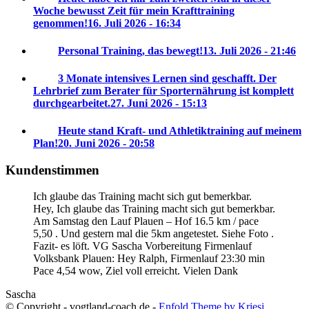
Woche bewusst Zeit für mein Krafttraining
genommen!
16. Juli 2026 - 16:34
Personal Training, das bewegt!
13. Juli 2026 - 21:46
3 Monate intensives Lernen sind geschafft. Der
Lehrbrief zum Berater für Sporternährung ist komplett
durchgearbeitet.
27. Juni 2026 - 15:13
Heute stand Kraft- und Athletiktraining auf meinem
Plan!
20. Juni 2026 - 20:58
Kundenstimmen
Ich glaube das Training macht sich gut bemerkbar.
Hey, Ich glaube das Training macht sich gut bemerkbar.
Am Samstag den Lauf Plauen – Hof 16.5 km / pace
5,50 . Und gestern mal die 5km angetestet. Siehe Foto .
Fazit- es löft. VG Sascha
Vorbereitung Firmenlauf
Volksbank Plauen:
Hey Ralph, Firmenlauf 23:30 min
Pace 4,54 wow, Ziel voll erreicht. Vielen Dank
Sascha
© Copyright - vogtland-coach.de -
Enfold Theme by Kriesi