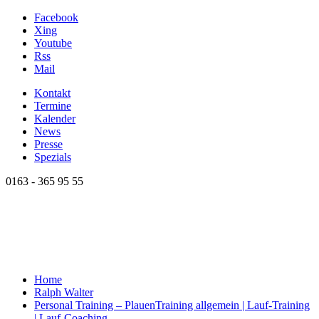
Facebook
Xing
Youtube
Rss
Mail
Kontakt
Termine
Kalender
News
Presse
Spezials
0163 - 365 95 55
Home
Ralph Walter
Personal Training – Plauen
Training allgemein | Lauf-Training
| Lauf-Coaching