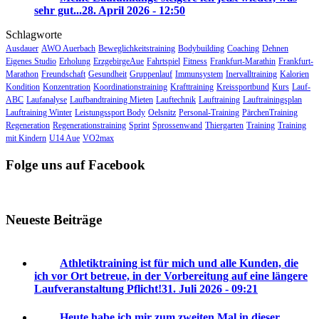
sehr gut...
28. April 2026 - 12:50
Schlagworte
Ausdauer
AWO Auerbach
Beweglichkeitstraining
Bodybuilding
Coaching
Dehnen
Eigenes Studio
Erholung
ErzgebirgeAue
Fahrtspiel
Fitness
Frankfurt-Marathin
Frankfurt-
Marathon
Freundschaft
Gesundheit
Gruppenlauf
Immunsystem
Inervalltraining
Kalorien
Kondition
Konzentration
Koordinationstraining
Krafttraining
Kreissportbund
Kurs
Lauf-
ABC
Laufanalyse
Laufbandtraining Mieten
Lauftechnik
Lauftraining
Lauftrainingsplan
Lauftraining Winter
Leistungssport Body
Oelsnitz
Personal-Training
PärchenTraining
Regeneration
Regenerationstraining
Sprint
Sprossenwand
Thiergarten
Training
Training
mit Kindern
U14 Aue
VO2max
Folge uns auf Facebook
Neueste Beiträge
Athletiktraining ist für mich und alle Kunden, die
ich vor Ort betreue, in der Vorbereitung auf eine längere
Laufveranstaltung Pflicht!
31. Juli 2026 - 09:21
Heute habe ich mir zum zweiten Mal in dieser