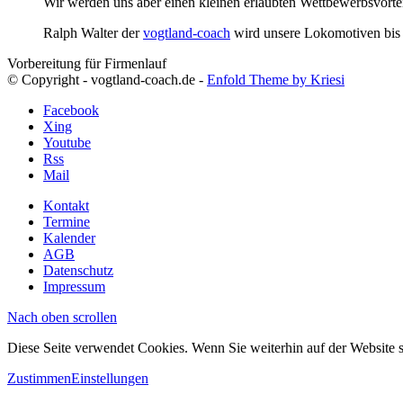
Wir werden uns aber einen kleinen erlaubten Wettbewerbsvorte
Ralph Walter der
vogtland-coach
wird unsere Lokomotiven bis da
Vorbereitung für Firmenlauf
© Copyright - vogtland-coach.de -
Enfold Theme by Kriesi
Facebook
Xing
Youtube
Rss
Mail
Kontakt
Termine
Kalender
AGB
Datenschutz
Impressum
Nach oben scrollen
Diese Seite verwendet Cookies. Wenn Sie weiterhin auf der Website
Zustimmen
Einstellungen