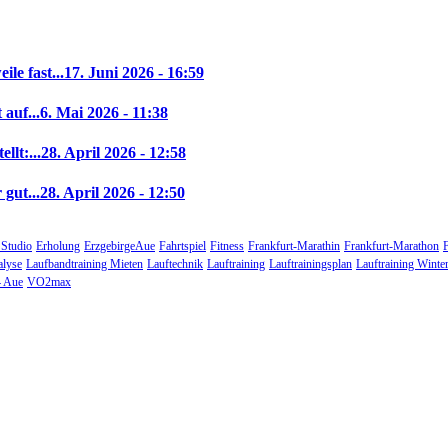
le fast...
17. Juni 2026 - 16:59
auf...
6. Mai 2026 - 11:38
llt:...
28. April 2026 - 12:58
gut...
28. April 2026 - 12:50
 Studio
Erholung
ErzgebirgeAue
Fahrtspiel
Fitness
Frankfurt-Marathin
Frankfurt-Marathon
alyse
Laufbandtraining Mieten
Lauftechnik
Lauftraining
Lauftrainingsplan
Lauftraining Winte
 Aue
VO2max