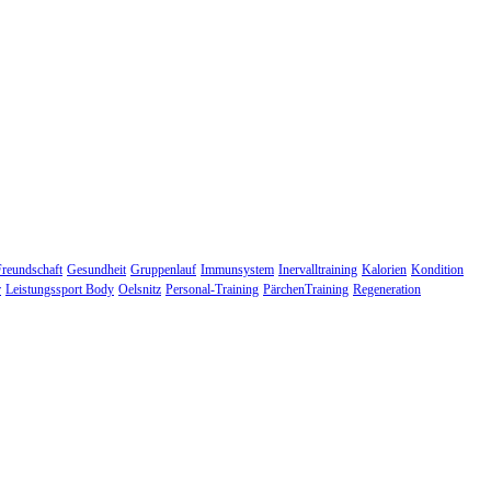
Freundschaft
Gesundheit
Gruppenlauf
Immunsystem
Inervalltraining
Kalorien
Kondition
r
Leistungssport Body
Oelsnitz
Personal-Training
PärchenTraining
Regeneration