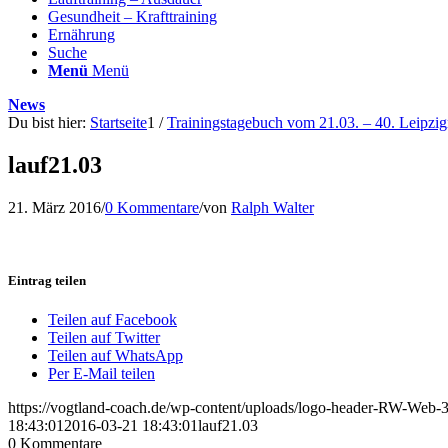
Gesundheit – Krafttraining
Ernährung
Suche
Menü
Menü
News
Du bist hier:
Startseite
1
/
Trainingstagebuch vom 21.03. – 40. Leipzig
lauf21.03
21. März 2016
/
0 Kommentare
/
von
Ralph Walter
Eintrag teilen
Teilen auf Facebook
Teilen auf Twitter
Teilen auf WhatsApp
Per E-Mail teilen
https://vogtland-coach.de/wp-content/uploads/logo-header-RW-Web
18:43:01
2016-03-21 18:43:01
lauf21.03
0
Kommentare