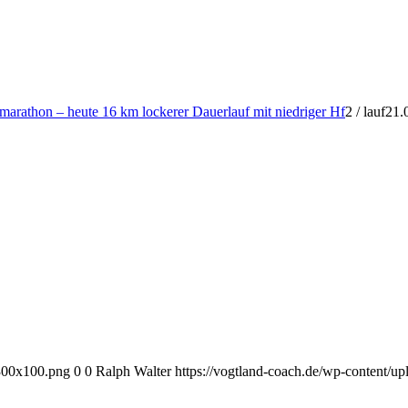
marathon – heute 16 km lockerer Dauerlauf mit niedriger Hf
2
/
lauf21.
-300x100.png
0
0
Ralph Walter
https://vogtland-coach.de/wp-content/