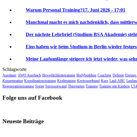
Warum Personal Training?
17. Juni 2026 - 17:01
Manchmal macht es mich nachdenklich, dass mittlerwei
Der nächste Lehrbrief (Studium BSA Akademie) steht 
Eins haben wir beim Studium in Berlin wieder festgeste
Meine Laufumfänge steigere ich jetzt wieder, was sehr 
Schlagworte
Ausdauer
AWO Auerbach
Beweglichkeitstraining
Bodybuilding
Coaching
Dehnen
Eigenes
Konzentration
Koordinationstraining
Krafttraining
Kreissportbund
Kurs
Lauf-ABC
Laufan
Regenerationstraining
Sprint
Sprossenwand
Thiergarten
Training
Training mit Kindern
U14
Folge uns auf Facebook
Neueste Beiträge