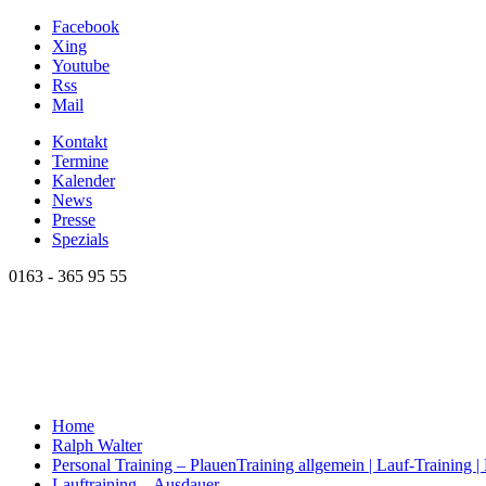
Facebook
Xing
Youtube
Rss
Mail
Kontakt
Termine
Kalender
News
Presse
Spezials
0163 - 365 95 55
Home
Ralph Walter
Personal Training – Plauen
Training allgemein | Lauf-Training 
Lauftraining – Ausdauer