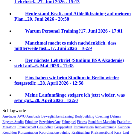
Lehrbrief...
27. Juni 2026 - 15:13
Heute stand Kraft- und Athletiktraining auf meinem
Plan...
20. Juni 2026 - 20:58
Warum Personal Training?
17. Juni 2026 - 17:01
Manchmal macht es mich nachdenklich, dass
mittlerweile fast...
17. Juni 2026 - 16:59
Der nächste Lehrbrief (Studium BSA Akademie)
steht auf...
6. Mai 2026 - 11:38
Eins haben wir beim Studium in Berlin wieder
festgestellt:...
28. April 2026 - 12:58
Meine Laufumfänge steigere ich jetzt wieder, was
sehr gut...
28. April 2026 - 12:50
Schlagworte
Ausdauer
AWO Auerbach
Beweglichkeitstraining
Bodybuilding
Coaching
Dehnen
Eigenes Studio
Erholung
ErzgebirgeAue
Fahrtspiel
Fitness
Frankfurt-Marathin
Frankfurt-
Marathon
Freundschaft
Gesundheit
Gruppenlauf
Immunsystem
Inervalltraining
Kalorien
Kondition
Konzentration
Koordinationstraining
Krafttraining
Kreissportbund
Kurs
Lauf-