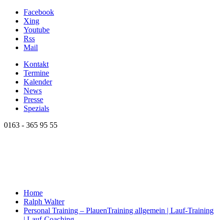
Facebook
Xing
Youtube
Rss
Mail
Kontakt
Termine
Kalender
News
Presse
Spezials
0163 - 365 95 55
Home
Ralph Walter
Personal Training – Plauen
Training allgemein | Lauf-Training
| Lauf-Coaching