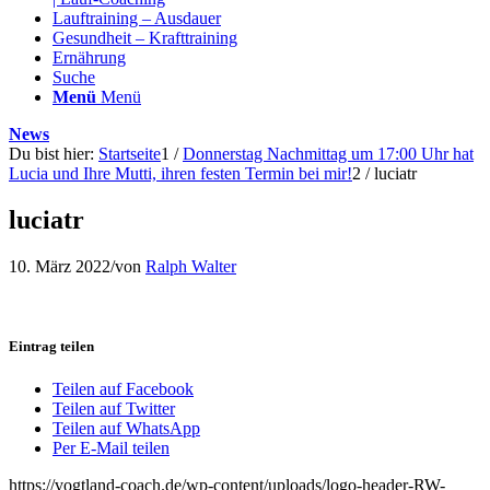
Lauftraining – Ausdauer
Gesundheit – Krafttraining
Ernährung
Suche
Menü
Menü
News
Du bist hier:
Startseite
1
/
Donnerstag Nachmittag um 17:00 Uhr hat
Lucia und Ihre Mutti, ihren festen Termin bei mir!
2
/
luciatr
luciatr
10. März 2022
/
von
Ralph Walter
Eintrag teilen
Teilen auf Facebook
Teilen auf Twitter
Teilen auf WhatsApp
Per E-Mail teilen
https://vogtland-coach.de/wp-content/uploads/logo-header-RW-