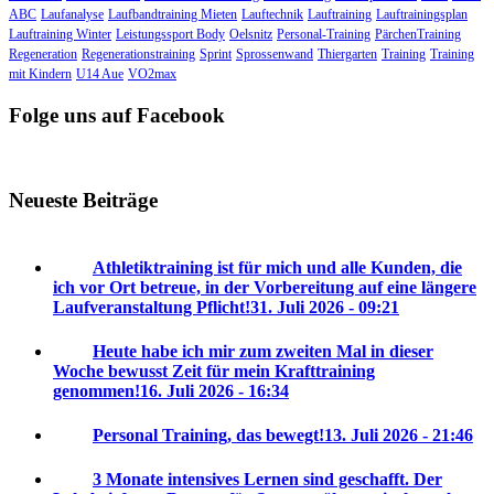
ABC
Laufanalyse
Laufbandtraining Mieten
Lauftechnik
Lauftraining
Lauftrainingsplan
Lauftraining Winter
Leistungssport Body
Oelsnitz
Personal-Training
PärchenTraining
Regeneration
Regenerationstraining
Sprint
Sprossenwand
Thiergarten
Training
Training
mit Kindern
U14 Aue
VO2max
Folge uns auf Facebook
Neueste Beiträge
Athletiktraining ist für mich und alle Kunden, die
ich vor Ort betreue, in der Vorbereitung auf eine längere
Laufveranstaltung Pflicht!
31. Juli 2026 - 09:21
Heute habe ich mir zum zweiten Mal in dieser
Woche bewusst Zeit für mein Krafttraining
genommen!
16. Juli 2026 - 16:34
Personal Training, das bewegt!
13. Juli 2026 - 21:46
3 Monate intensives Lernen sind geschafft. Der