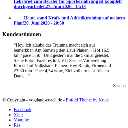
Lehrbrief zum Berater für Sporternährung ist komplett
durchgearbeitet.
27. Juni 2026 - 15:13
Heute stand Kraft- und Athletiktraining auf meinem
Plan!
20. Juni 2026 - 20:58
Kundenstimmen
Hey, Ich glaube das Training macht sich gut
bemerkbar. Am Samstag den Lauf Plauen – Hof 16.5
km / pace 5,50 . Und gestern mal die 5km angetestet.
Siehe Foto . Fazit- es löft. VG Sascha
Vorbereitung
Firmenlauf Volksbank Plauen:
Hey Ralph, Firmenlauf
23:30 min
Pace 4,54 wow, Ziel voll erreicht. Vielen
Dank
Sascha
© Copyright - vogtland-coach.de -
Enfold Theme by Kriesi
Facebook
Xing
Youtube
Rss