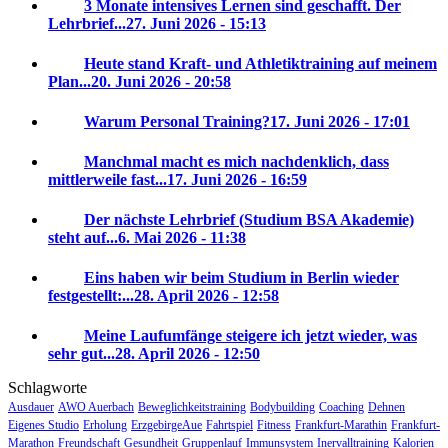
3 Monate intensives Lernen sind geschafft. Der
Lehrbrief...
27. Juni 2026 - 15:13
Heute stand Kraft- und Athletiktraining auf meinem
Plan...
20. Juni 2026 - 20:58
Warum Personal Training?
17. Juni 2026 - 17:01
Manchmal macht es mich nachdenklich, dass
mittlerweile fast...
17. Juni 2026 - 16:59
Der nächste Lehrbrief (Studium BSA Akademie)
steht auf...
6. Mai 2026 - 11:38
Eins haben wir beim Studium in Berlin wieder
festgestellt:...
28. April 2026 - 12:58
Meine Laufumfänge steigere ich jetzt wieder, was
sehr gut...
28. April 2026 - 12:50
Schlagworte
Ausdauer
AWO Auerbach
Beweglichkeitstraining
Bodybuilding
Coaching
Dehnen
Eigenes Studio
Erholung
ErzgebirgeAue
Fahrtspiel
Fitness
Frankfurt-Marathin
Frankfurt-
Marathon
Freundschaft
Gesundheit
Gruppenlauf
Immunsystem
Inervalltraining
Kalorien