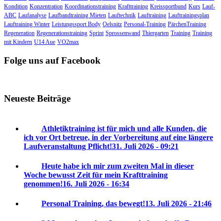
Kondition
Konzentration
Koordinationstraining
Krafttraining
Kreissportbund
Kurs
Lauf-
ABC
Laufanalyse
Laufbandtraining Mieten
Lauftechnik
Lauftraining
Lauftrainingsplan
Lauftraining Winter
Leistungssport Body
Oelsnitz
Personal-Training
PärchenTraining
Regeneration
Regenerationstraining
Sprint
Sprossenwand
Thiergarten
Training
Training
mit Kindern
U14 Aue
VO2max
Folge uns auf Facebook
Neueste Beiträge
Athletiktraining ist für mich und alle Kunden, die
ich vor Ort betreue, in der Vorbereitung auf eine längere
Laufveranstaltung Pflicht!
31. Juli 2026 - 09:21
Heute habe ich mir zum zweiten Mal in dieser
Woche bewusst Zeit für mein Krafttraining
genommen!
16. Juli 2026 - 16:34
Personal Training, das bewegt!
13. Juli 2026 - 21:46