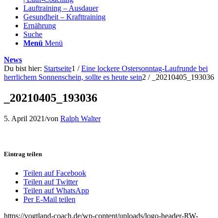
Lauftraining – Ausdauer
Gesundheit – Krafttraining
Ernährung
Suche
Menü
Menü
News
Du bist hier:
Startseite
1
/
Eine lockere Ostersonntag-Laufrunde bei
herrlichem Sonnenschein, sollte es heute sein
2
/
_20210405_193036
_20210405_193036
5. April 2021
/
von
Ralph Walter
Eintrag teilen
Teilen auf Facebook
Teilen auf Twitter
Teilen auf WhatsApp
Per E-Mail teilen
https://vogtland-coach.de/wp-content/uploads/logo-header-RW-