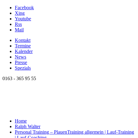
Facebook
Xing
Youtube
Rss
Mail
Kontakt
Termine
Kalender
News
Presse
Spezials
0163 - 365 95 55
Home
Ralph Walter
Personal Training – Plauen
Training allgemein | Lauf-Training
| Lauf-Coaching