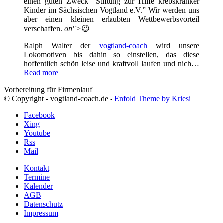
einen guten Zweck “Stiftung zur Hilfe krebskranker
Kinder im Sächsischen Vogtland e.V.” Wir werden uns
aber einen kleinen erlaubten Wettbewerbsvorteil
verschaffen.
on">
😉
Ralph Walter der
vogtland-coach
wird unsere
Lokomotiven bis dahin so einstellen, das diese
hoffentlich schön leise und kraftvoll laufen und nich…
Read more
Vorbereitung für Firmenlauf
© Copyright - vogtland-coach.de -
Enfold Theme by Kriesi
Facebook
Xing
Youtube
Rss
Mail
Kontakt
Termine
Kalender
AGB
Datenschutz
Impressum