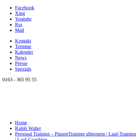
Facebook
Xing
Youtube
Rss
Mail
Kontakt
Termine
Kalender
News
Presse
Spezials
0163 - 365 95 55
Home
Ralph Walter
Personal Training – Plauen
Training allgemein | Lauf-Training
| Lauf-Coaching