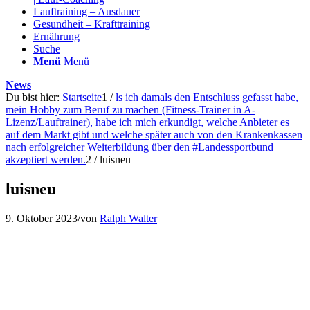
Lauftraining – Ausdauer
Gesundheit – Krafttraining
Ernährung
Suche
Menü
Menü
News
Du bist hier:
Startseite
1
/
ls ich damals den Entschluss gefasst habe,
mein Hobby zum Beruf zu machen (Fitness-Trainer in A-
Lizenz/Lauftrainer), habe ich mich erkundigt, welche Anbieter es
auf dem Markt gibt und welche später auch von den Krankenkassen
nach erfolgreicher Weiterbildung über den #Landessportbund
akzeptiert werden.
2
/
luisneu
luisneu
9. Oktober 2023
/
von
Ralph Walter