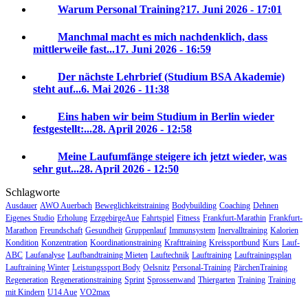
Warum Personal Training?
17. Juni 2026 - 17:01
Manchmal macht es mich nachdenklich, dass
mittlerweile fast...
17. Juni 2026 - 16:59
Der nächste Lehrbrief (Studium BSA Akademie)
steht auf...
6. Mai 2026 - 11:38
Eins haben wir beim Studium in Berlin wieder
festgestellt:...
28. April 2026 - 12:58
Meine Laufumfänge steigere ich jetzt wieder, was
sehr gut...
28. April 2026 - 12:50
Schlagworte
Ausdauer
AWO Auerbach
Beweglichkeitstraining
Bodybuilding
Coaching
Dehnen
Eigenes Studio
Erholung
ErzgebirgeAue
Fahrtspiel
Fitness
Frankfurt-Marathin
Frankfurt-
Marathon
Freundschaft
Gesundheit
Gruppenlauf
Immunsystem
Inervalltraining
Kalorien
Kondition
Konzentration
Koordinationstraining
Krafttraining
Kreissportbund
Kurs
Lauf-
ABC
Laufanalyse
Laufbandtraining Mieten
Lauftechnik
Lauftraining
Lauftrainingsplan
Lauftraining Winter
Leistungssport Body
Oelsnitz
Personal-Training
PärchenTraining
Regeneration
Regenerationstraining
Sprint
Sprossenwand
Thiergarten
Training
Training
mit Kindern
U14 Aue
VO2max