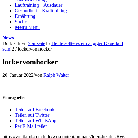
Lauftraining – Ausdauer
Gesundheit – Krafttraining
Ernährung
Suche
Menü
Menü
News
Du bist hier:
Startseite
1
/
Heute sollte es ein zügiger Dauerlauf
sein!
2
/
lockervomhocker
lockervomhocker
20. Januar 2022
/
von
Ralph Walter
Eintrag teilen
Teilen auf Facebook
Teilen auf Twitter
Teilen auf WhatsApp
Per E-Mail teilen
https://vogtland-coach.de/wp-content/uploads/logo-header-RW-