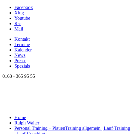
Facebook
Xing
Youtube
Rss
Mail
Kontakt
Termine
Kalender
News
Presse
Spezials
0163 - 365 95 55
Home
Ralph Walter
Personal Training – Plauen
Training allgemein | Lauf-Training
| Lauf-Coaching