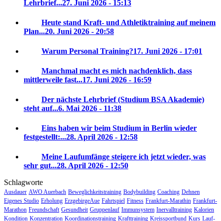
Lehrbrief...
27. Juni 2026 - 15:13
Heute stand Kraft- und Athletiktraining auf meinem
Plan...
20. Juni 2026 - 20:58
Warum Personal Training?
17. Juni 2026 - 17:01
Manchmal macht es mich nachdenklich, dass
mittlerweile fast...
17. Juni 2026 - 16:59
Der nächste Lehrbrief (Studium BSA Akademie)
steht auf...
6. Mai 2026 - 11:38
Eins haben wir beim Studium in Berlin wieder
festgestellt:...
28. April 2026 - 12:58
Meine Laufumfänge steigere ich jetzt wieder, was
sehr gut...
28. April 2026 - 12:50
Schlagworte
Ausdauer
AWO Auerbach
Beweglichkeitstraining
Bodybuilding
Coaching
Dehnen
Eigenes Studio
Erholung
ErzgebirgeAue
Fahrtspiel
Fitness
Frankfurt-Marathin
Frankfurt-
Marathon
Freundschaft
Gesundheit
Gruppenlauf
Immunsystem
Inervalltraining
Kalorien
Kondition
Konzentration
Koordinationstraining
Krafttraining
Kreissportbund
Kurs
Lauf-