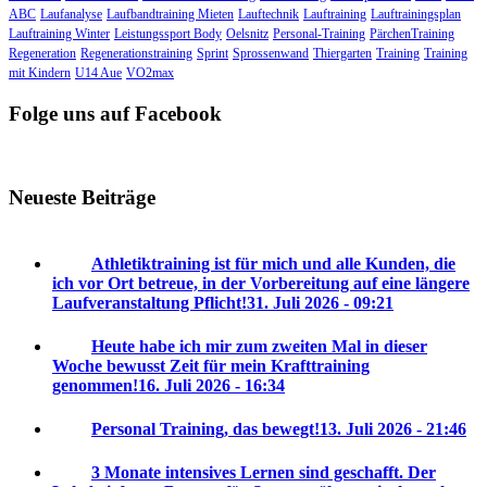
ABC
Laufanalyse
Laufbandtraining Mieten
Lauftechnik
Lauftraining
Lauftrainingsplan
Lauftraining Winter
Leistungssport Body
Oelsnitz
Personal-Training
PärchenTraining
Regeneration
Regenerationstraining
Sprint
Sprossenwand
Thiergarten
Training
Training
mit Kindern
U14 Aue
VO2max
Folge uns auf Facebook
Neueste Beiträge
Athletiktraining ist für mich und alle Kunden, die
ich vor Ort betreue, in der Vorbereitung auf eine längere
Laufveranstaltung Pflicht!
31. Juli 2026 - 09:21
Heute habe ich mir zum zweiten Mal in dieser
Woche bewusst Zeit für mein Krafttraining
genommen!
16. Juli 2026 - 16:34
Personal Training, das bewegt!
13. Juli 2026 - 21:46
3 Monate intensives Lernen sind geschafft. Der