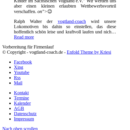
Kinder im Sächsischen Vogtland e.V.” Wir werden uns
aber einen kleinen erlaubten Wettbewerbsvorteil
verschaffen.
on">
😉
Ralph Walter der
vogtland-coach
wird unsere
Lokomotiven bis dahin so einstellen, das diese
hoffentlich schön leise und kraftvoll laufen und nich…
Read more
Vorbereitung für Firmenlauf
© Copyright - vogtland-coach.de -
Enfold Theme by Kriesi
Facebook
Xing
Youtube
Rss
Mail
Kontakt
Termine
Kalender
AGB
Datenschutz
Impressum
Nach oben scrollen