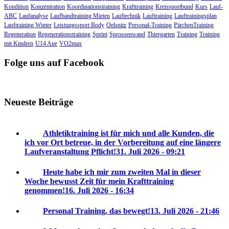
Kondition
Konzentration
Koordinationstraining
Krafttraining
Kreissportbund
Kurs
Lauf-
ABC
Laufanalyse
Laufbandtraining Mieten
Lauftechnik
Lauftraining
Lauftrainingsplan
Lauftraining Winter
Leistungssport Body
Oelsnitz
Personal-Training
PärchenTraining
Regeneration
Regenerationstraining
Sprint
Sprossenwand
Thiergarten
Training
Training
mit Kindern
U14 Aue
VO2max
Folge uns auf Facebook
Neueste Beiträge
Athletiktraining ist für mich und alle Kunden, die
ich vor Ort betreue, in der Vorbereitung auf eine längere
Laufveranstaltung Pflicht!
31. Juli 2026 - 09:21
Heute habe ich mir zum zweiten Mal in dieser
Woche bewusst Zeit für mein Krafttraining
genommen!
16. Juli 2026 - 16:34
Personal Training, das bewegt!
13. Juli 2026 - 21:46