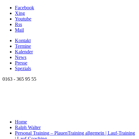
Facebook
Xing
Youtube
Rss
Mail
Kontakt
Termine
Kalender
News
Presse
Spezials
0163 - 365 95 55
Home
Ralph Walter
Personal Training – Plauen
Training allgemein | Lauf-Training
| Lauf-Coaching