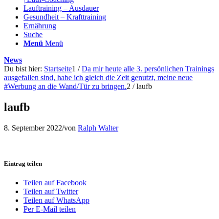
Lauftraining – Ausdauer
Gesundheit – Krafttraining
Ernährung
Suche
Menü
Menü
News
Du bist hier:
Startseite
1
/
Da mir heute alle 3. persönlichen Trainings
ausgefallen sind, habe ich gleich die Zeit genutzt, meine neue
#Werbung an die Wand/Tür zu bringen.
2
/
laufb
laufb
8. September 2022
/
von
Ralph Walter
Eintrag teilen
Teilen auf Facebook
Teilen auf Twitter
Teilen auf WhatsApp
Per E-Mail teilen