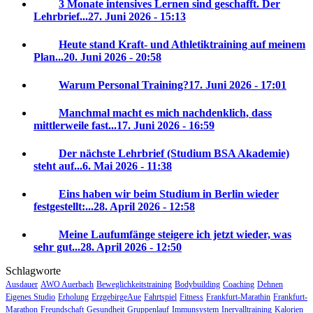
3 Monate intensives Lernen sind geschafft. Der
Lehrbrief...
27. Juni 2026 - 15:13
Heute stand Kraft- und Athletiktraining auf meinem
Plan...
20. Juni 2026 - 20:58
Warum Personal Training?
17. Juni 2026 - 17:01
Manchmal macht es mich nachdenklich, dass
mittlerweile fast...
17. Juni 2026 - 16:59
Der nächste Lehrbrief (Studium BSA Akademie)
steht auf...
6. Mai 2026 - 11:38
Eins haben wir beim Studium in Berlin wieder
festgestellt:...
28. April 2026 - 12:58
Meine Laufumfänge steigere ich jetzt wieder, was
sehr gut...
28. April 2026 - 12:50
Schlagworte
Ausdauer
AWO Auerbach
Beweglichkeitstraining
Bodybuilding
Coaching
Dehnen
Eigenes Studio
Erholung
ErzgebirgeAue
Fahrtspiel
Fitness
Frankfurt-Marathin
Frankfurt-
Marathon
Freundschaft
Gesundheit
Gruppenlauf
Immunsystem
Inervalltraining
Kalorien