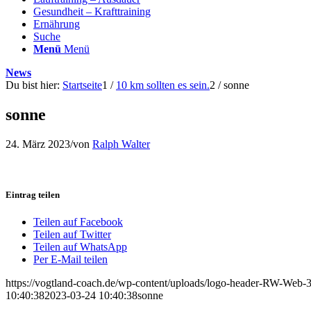
Gesundheit – Krafttraining
Ernährung
Suche
Menü
Menü
News
Du bist hier:
Startseite
1
/
10 km sollten es sein.
2
/
sonne
sonne
24. März 2023
/
von
Ralph Walter
Eintrag teilen
Teilen auf Facebook
Teilen auf Twitter
Teilen auf WhatsApp
Per E-Mail teilen
https://vogtland-coach.de/wp-content/uploads/logo-header-RW-Web
10:40:38
2023-03-24 10:40:38
sonne