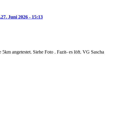
.
27. Juni 2026 - 15:13
5km angetestet. Siehe Foto . Fazit- es löft. VG Sascha