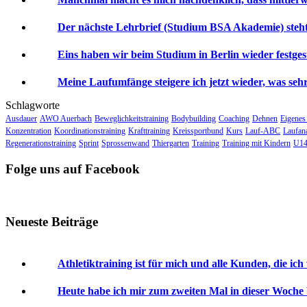
Der nächste Lehrbrief (Studium BSA Akademie) steht 
Eins haben wir beim Studium in Berlin wieder festgeste
Meine Laufumfänge steigere ich jetzt wieder, was sehr 
Schlagworte
Ausdauer
AWO Auerbach
Beweglichkeitstraining
Bodybuilding
Coaching
Dehnen
Eigenes
Konzentration
Koordinationstraining
Krafttraining
Kreissportbund
Kurs
Lauf-ABC
Laufan
Regenerationstraining
Sprint
Sprossenwand
Thiergarten
Training
Training mit Kindern
U14
Folge uns auf Facebook
Neueste Beiträge
Athletiktraining ist für mich und alle Kunden, die ich
Heute habe ich mir zum zweiten Mal in dieser Woche