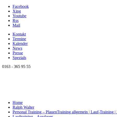
Facebook
Xing
Youtube
Rss
Mail
Kontakt
Termine
Kalender
News
Presse
Spezials
0163 - 365 95 55
Home
Ralph Walter
Personal Training – Plauen
Training allgemein | Lauf-Training 
Lauftraining – Ausdauer