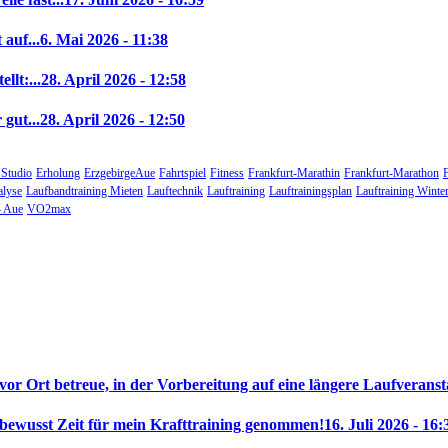
auf...
6. Mai 2026 - 11:38
llt:...
28. April 2026 - 12:58
gut...
28. April 2026 - 12:50
 Studio
Erholung
ErzgebirgeAue
Fahrtspiel
Fitness
Frankfurt-Marathin
Frankfurt-Marathon
alyse
Laufbandtraining Mieten
Lauftechnik
Lauftraining
Lauftrainingsplan
Lauftraining Winte
 Aue
VO2max
 vor Ort betreue, in der Vorbereitung auf eine längere Laufveranst
 bewusst Zeit für mein Krafttraining genommen!
16. Juli 2026 - 16: