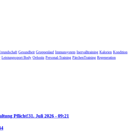
Freundschaft
Gesundheit
Gruppenlauf
Immunsystem
Inervalltraining
Kalorien
Kondition
r
Leistungssport Body
Oelsnitz
Personal-Training
PärchenTraining
Regeneration
altung Pflicht!
31. Juli 2026 - 09:21
34