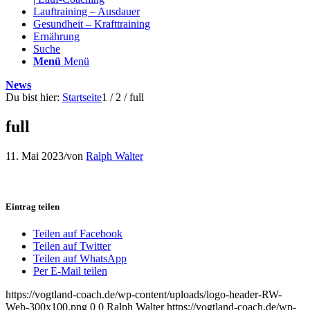
Lauftraining – Ausdauer
Gesundheit – Krafttraining
Ernährung
Suche
Menü
Menü
News
Du bist hier:
Startseite
1
/
2
/
full
full
11. Mai 2023
/
von
Ralph Walter
Eintrag teilen
Teilen auf Facebook
Teilen auf Twitter
Teilen auf WhatsApp
Per E-Mail teilen
https://vogtland-coach.de/wp-content/uploads/logo-header-RW-
Web-300x100.png
0
0
Ralph Walter
https://vogtland-coach.de/wp-