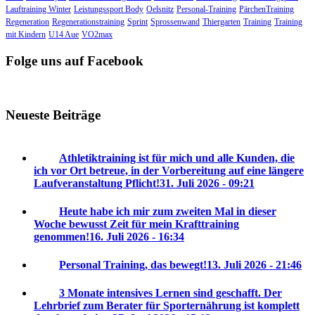
Lauftraining Winter
Leistungssport Body
Oelsnitz
Personal-Training
PärchenTraining
Regeneration
Regenerationstraining
Sprint
Sprossenwand
Thiergarten
Training
Training
mit Kindern
U14 Aue
VO2max
Folge uns auf Facebook
Neueste Beiträge
Athletiktraining ist für mich und alle Kunden, die
ich vor Ort betreue, in der Vorbereitung auf eine längere
Laufveranstaltung Pflicht!
31. Juli 2026 - 09:21
Heute habe ich mir zum zweiten Mal in dieser
Woche bewusst Zeit für mein Krafttraining
genommen!
16. Juli 2026 - 16:34
Personal Training, das bewegt!
13. Juli 2026 - 21:46
3 Monate intensives Lernen sind geschafft. Der
Lehrbrief zum Berater für Sporternährung ist komplett