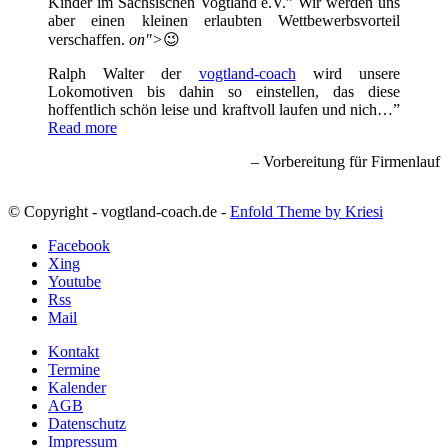
Kinder im Sächsischen Vogtland e.V.” Wir werden uns
aber einen kleinen erlaubten Wettbewerbsvorteil
verschaffen.
on">
😉
Ralph Walter der
vogtland-coach
wird unsere
Lokomotiven bis dahin so einstellen, das diese
hoffentlich schön leise und kraftvoll laufen und nich…
Read more
Vorbereitung für Firmenlauf
© Copyright - vogtland-coach.de -
Enfold Theme by Kriesi
Facebook
Xing
Youtube
Rss
Mail
Kontakt
Termine
Kalender
AGB
Datenschutz
Impressum