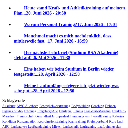
Heute stand Kraft- und Athletiktraining auf meinem
Plan...
20. Juni 2026 - 20:58
Warum Personal Training?
17. Juni 2026 - 17:01
Manchmal macht es mich nachdenklich, dass
mittlerweile fast...
17. Juni 2026 - 16:59
Der nächste Lehrbrief (Studium BSA Akademie)
steht auf...
6. Mai 2026 - 11:38
Eins haben wir beim Studium in Berlin wieder
festgestellt:...
28. April 2026 - 12:58
Meine Laufumfänge steigere ich jetzt wieder, was
sehr gut...
28. April 2026 - 12:50
Schlagworte
Ausdauer
AWO Auerbach
Beweglichkeitstraining
Bodybuilding
Coaching
Dehnen
Eigenes Studio
Erholung
ErzgebirgeAue
Fahrtspiel
Fitness
Frankfurt-Marathin
Frankfurt-
Marathon
Freundschaft
Gesundheit
Gruppenlauf
Immunsystem
Inervalltraining
Kalorien
Kondition
Konzentration
Koordinationstraining
Krafttraining
Kreissportbund
Kurs
Lauf-
ABC
Laufanalyse
Laufbandtraining Mieten
Lauftechnik
Lauftraining
Lauftrainingsplan