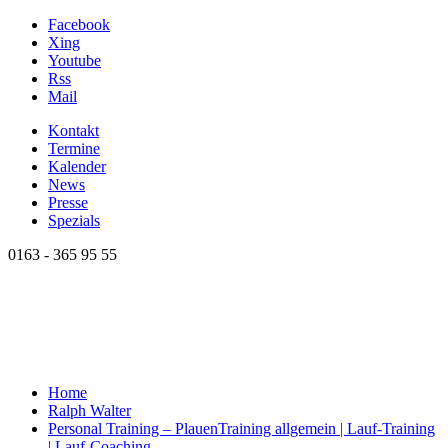
Facebook
Xing
Youtube
Rss
Mail
Kontakt
Termine
Kalender
News
Presse
Spezials
0163 - 365 95 55
Home
Ralph Walter
Personal Training – Plauen
Training allgemein | Lauf-Training
| Lauf-Coaching