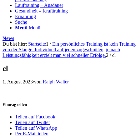
Lauftraining – Ausdauer
Gesundheit – Krafttraining
Ernährung
Suche
Menü
Menü
News
Du bist hier:
Startseite
1
/
Ein persönliches Training ist kein Training
von der Stange. Individuell auf jeden zugeschnitten, je nach
Leistungsfähigkeit erzielt man viel schneller Erfolge.
2
/
cl
cl
1. August 2023
/
von
Ralph Walter
Eintrag teilen
Teilen auf Facebook
Teilen auf Twitter
Teilen auf WhatsApp
Per E-Mail teilen