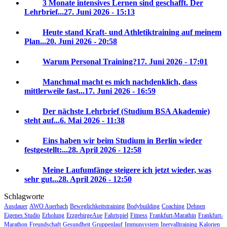
3 Monate intensives Lernen sind geschafft. Der
Lehrbrief...
27. Juni 2026 - 15:13
Heute stand Kraft- und Athletiktraining auf meinem
Plan...
20. Juni 2026 - 20:58
Warum Personal Training?
17. Juni 2026 - 17:01
Manchmal macht es mich nachdenklich, dass
mittlerweile fast...
17. Juni 2026 - 16:59
Der nächste Lehrbrief (Studium BSA Akademie)
steht auf...
6. Mai 2026 - 11:38
Eins haben wir beim Studium in Berlin wieder
festgestellt:...
28. April 2026 - 12:58
Meine Laufumfänge steigere ich jetzt wieder, was
sehr gut...
28. April 2026 - 12:50
Schlagworte
Ausdauer
AWO Auerbach
Beweglichkeitstraining
Bodybuilding
Coaching
Dehnen
Eigenes Studio
Erholung
ErzgebirgeAue
Fahrtspiel
Fitness
Frankfurt-Marathin
Frankfurt-
Marathon
Freundschaft
Gesundheit
Gruppenlauf
Immunsystem
Inervalltraining
Kalorien