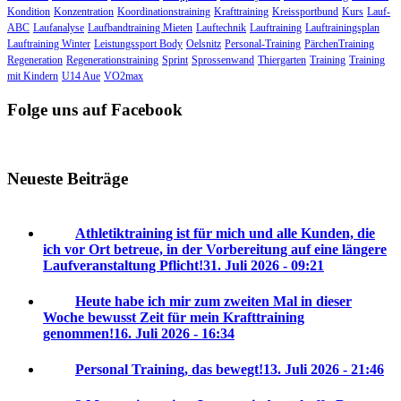
Kondition
Konzentration
Koordinationstraining
Krafttraining
Kreissportbund
Kurs
Lauf-
ABC
Laufanalyse
Laufbandtraining Mieten
Lauftechnik
Lauftraining
Lauftrainingsplan
Lauftraining Winter
Leistungssport Body
Oelsnitz
Personal-Training
PärchenTraining
Regeneration
Regenerationstraining
Sprint
Sprossenwand
Thiergarten
Training
Training
mit Kindern
U14 Aue
VO2max
Folge uns auf Facebook
Neueste Beiträge
Athletiktraining ist für mich und alle Kunden, die
ich vor Ort betreue, in der Vorbereitung auf eine längere
Laufveranstaltung Pflicht!
31. Juli 2026 - 09:21
Heute habe ich mir zum zweiten Mal in dieser
Woche bewusst Zeit für mein Krafttraining
genommen!
16. Juli 2026 - 16:34
Personal Training, das bewegt!
13. Juli 2026 - 21:46