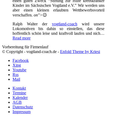
einen guten Zweck “Stiftung zur Hilfe krebskranker
Kinder im Sächsischen Vogtland e.V.” Wir werden uns
aber einen kleinen erlaubten Wettbewerbsvorteil
verschaffen.
on">
😉
Ralph Walter der
vogtland-coach
wird unsere
Lokomotiven bis dahin so einstellen, das diese
hoffentlich schön leise und kraftvoll laufen und nich…
Read more
Vorbereitung für Firmenlauf
© Copyright - vogtland-coach.de -
Enfold Theme by Kriesi
Facebook
Xing
Youtube
Rss
Mail
Kontakt
Termine
Kalender
AGB
Datenschutz
Impressum