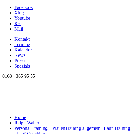
Facebook
Xing
Youtube
Rss
Mail
Kontakt
Termine
Kalender
News
Presse
Spezials
0163 - 365 95 55
Home
Ralph Walter
Personal Training – Plauen
Training allgemein | Lauf-Training
| Lauf-Coaching