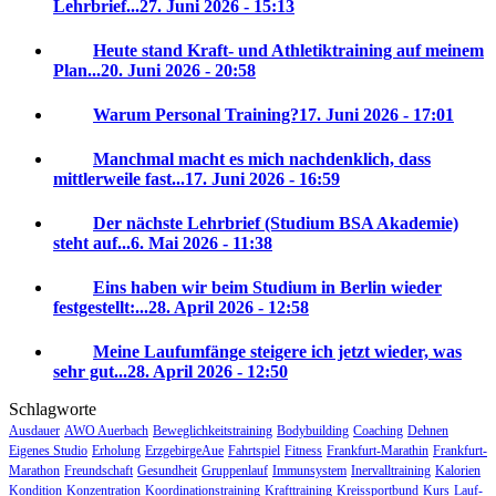
Lehrbrief...
27. Juni 2026 - 15:13
Heute stand Kraft- und Athletiktraining auf meinem
Plan...
20. Juni 2026 - 20:58
Warum Personal Training?
17. Juni 2026 - 17:01
Manchmal macht es mich nachdenklich, dass
mittlerweile fast...
17. Juni 2026 - 16:59
Der nächste Lehrbrief (Studium BSA Akademie)
steht auf...
6. Mai 2026 - 11:38
Eins haben wir beim Studium in Berlin wieder
festgestellt:...
28. April 2026 - 12:58
Meine Laufumfänge steigere ich jetzt wieder, was
sehr gut...
28. April 2026 - 12:50
Schlagworte
Ausdauer
AWO Auerbach
Beweglichkeitstraining
Bodybuilding
Coaching
Dehnen
Eigenes Studio
Erholung
ErzgebirgeAue
Fahrtspiel
Fitness
Frankfurt-Marathin
Frankfurt-
Marathon
Freundschaft
Gesundheit
Gruppenlauf
Immunsystem
Inervalltraining
Kalorien
Kondition
Konzentration
Koordinationstraining
Krafttraining
Kreissportbund
Kurs
Lauf-