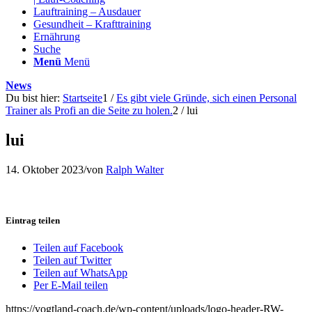
Lauftraining – Ausdauer
Gesundheit – Krafttraining
Ernährung
Suche
Menü
Menü
News
Du bist hier:
Startseite
1
/
Es gibt viele Gründe, sich einen Personal
Trainer als Profi an die Seite zu holen.
2
/
lui
lui
14. Oktober 2023
/
von
Ralph Walter
Eintrag teilen
Teilen auf Facebook
Teilen auf Twitter
Teilen auf WhatsApp
Per E-Mail teilen
https://vogtland-coach.de/wp-content/uploads/logo-header-RW-