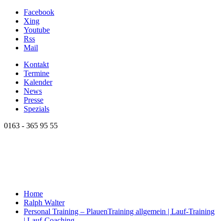
Facebook
Xing
Youtube
Rss
Mail
Kontakt
Termine
Kalender
News
Presse
Spezials
0163 - 365 95 55
Home
Ralph Walter
Personal Training – Plauen
Training allgemein | Lauf-Training
| Lauf-Coaching