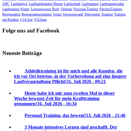
ABC
Laufanalyse
Laufbandtraining Mieten
Lauftechnik
Lauftraining
Lauftrainingsplan
Lauftraining Winter
Leistungssport Body
Oelsnitz
Personal-Training
PärchenTraining
Regeneration
Regenerationstraining
Sprint
Sprossenwand
Thiergarten
Training
Training
mit Kindern
U14 Aue
VO2max
Folge uns auf Facebook
Neueste Beiträge
Athletiktraining ist für mich und alle Kunden, die
ich vor Ort betreue, in der Vorbereitung auf eine längere
Laufveranstaltung Pflicht!
31. Juli 2026 - 09:21
Heute habe ich mir zum zweiten Mal in dieser
Woche bewusst Zeit für mein Krafttraining
genommen!
16. Juli 2026 - 16:34
Personal Training, das bewegt!
13. Juli 2026 - 21:46
3 Monate intensives Lernen sind geschafft. Der