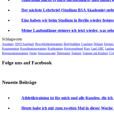
Der nächste Lehrbrief (Studium BSA Akademie) steht 
Eins haben wir beim Studium in Berlin wieder festgeste
Meine Laufumfänge steigere ich jetzt wieder, was sehr 
Schlagworte
Ausdauer
AWO Auerbach
Beweglichkeitstraining
Bodybuilding
Coaching
Dehnen
Eigenes
Konzentration
Koordinationstraining
Krafttraining
Kreissportbund
Kurs
Lauf-ABC
Laufan
Regenerationstraining
Sprint
Sprossenwand
Thiergarten
Training
Training mit Kindern
U14
Folge uns auf Facebook
Neueste Beiträge
Athletiktraining ist für mich und alle Kunden, die ich
Heute habe ich mir zum zweiten Mal in dieser Woche