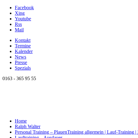
Facebook
Xing
Youtube
Rss
Mail
Kontakt
Termine
Kalender
News
Presse
Spezials
0163 - 365 95 55
Home
Ralph Walter
Personal Training – Plauen
Training allgemein | Lauf-Training 
Lauftraining – Ausdauer