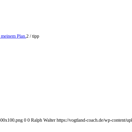
f meinem Plan.
2
/
tipp
-300x100.png
0
0
Ralph Walter
https://vogtland-coach.de/wp-content/