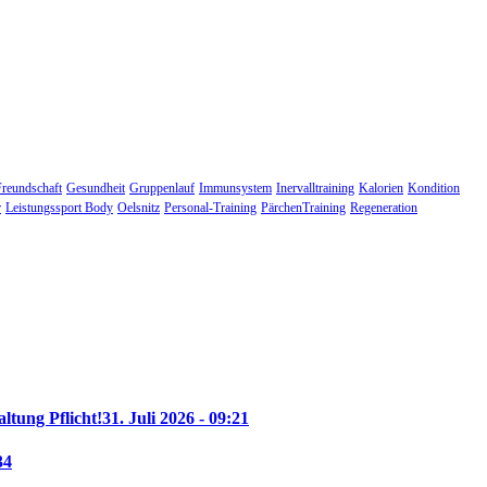
Freundschaft
Gesundheit
Gruppenlauf
Immunsystem
Inervalltraining
Kalorien
Kondition
r
Leistungssport Body
Oelsnitz
Personal-Training
PärchenTraining
Regeneration
altung Pflicht!
31. Juli 2026 - 09:21
34