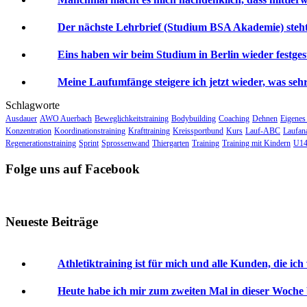
Der nächste Lehrbrief (Studium BSA Akademie) steht 
Eins haben wir beim Studium in Berlin wieder festgeste
Meine Laufumfänge steigere ich jetzt wieder, was sehr 
Schlagworte
Ausdauer
AWO Auerbach
Beweglichkeitstraining
Bodybuilding
Coaching
Dehnen
Eigenes
Konzentration
Koordinationstraining
Krafttraining
Kreissportbund
Kurs
Lauf-ABC
Laufan
Regenerationstraining
Sprint
Sprossenwand
Thiergarten
Training
Training mit Kindern
U14
Folge uns auf Facebook
Neueste Beiträge
Athletiktraining ist für mich und alle Kunden, die ich
Heute habe ich mir zum zweiten Mal in dieser Woche