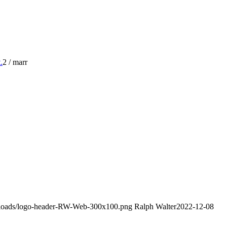
.
2
/
marr
uploads/logo-header-RW-Web-300x100.png
Ralph Walter
2022-12-08