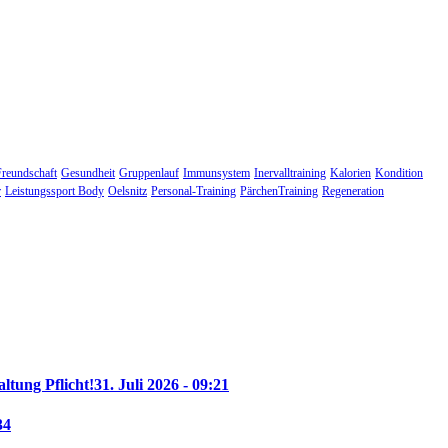
Freundschaft
Gesundheit
Gruppenlauf
Immunsystem
Inervalltraining
Kalorien
Kondition
r
Leistungssport Body
Oelsnitz
Personal-Training
PärchenTraining
Regeneration
altung Pflicht!
31. Juli 2026 - 09:21
34