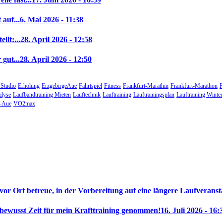
auf...
6. Mai 2026 - 11:38
llt:...
28. April 2026 - 12:58
gut...
28. April 2026 - 12:50
 Studio
Erholung
ErzgebirgeAue
Fahrtspiel
Fitness
Frankfurt-Marathin
Frankfurt-Marathon
alyse
Laufbandtraining Mieten
Lauftechnik
Lauftraining
Lauftrainingsplan
Lauftraining Winte
 Aue
VO2max
 vor Ort betreue, in der Vorbereitung auf eine längere Laufveranst
 bewusst Zeit für mein Krafttraining genommen!
16. Juli 2026 - 16: