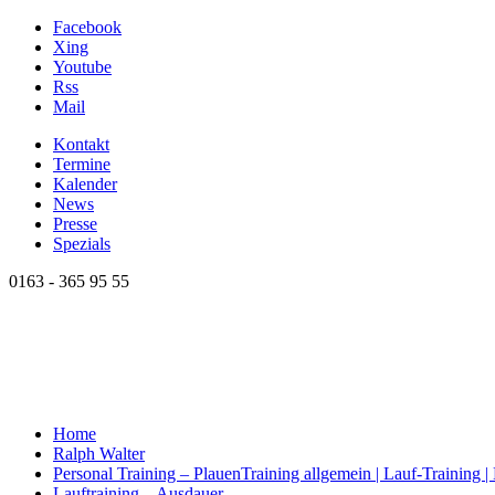
Facebook
Xing
Youtube
Rss
Mail
Kontakt
Termine
Kalender
News
Presse
Spezials
0163 - 365 95 55
Home
Ralph Walter
Personal Training – Plauen
Training allgemein | Lauf-Training 
Lauftraining – Ausdauer