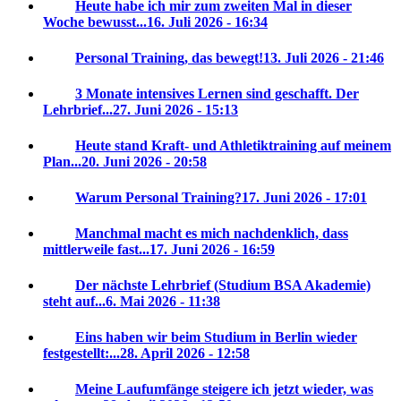
Heute habe ich mir zum zweiten Mal in dieser
Woche bewusst...
16. Juli 2026 - 16:34
Personal Training, das bewegt!
13. Juli 2026 - 21:46
3 Monate intensives Lernen sind geschafft. Der
Lehrbrief...
27. Juni 2026 - 15:13
Heute stand Kraft- und Athletiktraining auf meinem
Plan...
20. Juni 2026 - 20:58
Warum Personal Training?
17. Juni 2026 - 17:01
Manchmal macht es mich nachdenklich, dass
mittlerweile fast...
17. Juni 2026 - 16:59
Der nächste Lehrbrief (Studium BSA Akademie)
steht auf...
6. Mai 2026 - 11:38
Eins haben wir beim Studium in Berlin wieder
festgestellt:...
28. April 2026 - 12:58
Meine Laufumfänge steigere ich jetzt wieder, was