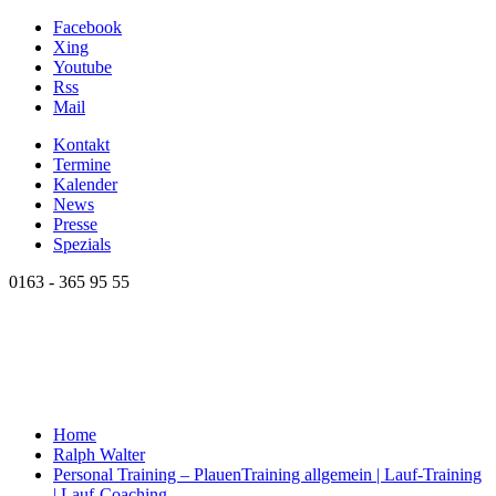
Facebook
Xing
Youtube
Rss
Mail
Kontakt
Termine
Kalender
News
Presse
Spezials
0163 - 365 95 55
Home
Ralph Walter
Personal Training – Plauen
Training allgemein | Lauf-Training
| Lauf-Coaching