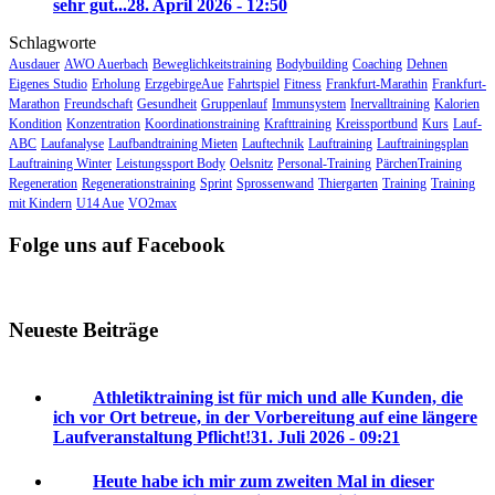
sehr gut...
28. April 2026 - 12:50
Schlagworte
Ausdauer
AWO Auerbach
Beweglichkeitstraining
Bodybuilding
Coaching
Dehnen
Eigenes Studio
Erholung
ErzgebirgeAue
Fahrtspiel
Fitness
Frankfurt-Marathin
Frankfurt-
Marathon
Freundschaft
Gesundheit
Gruppenlauf
Immunsystem
Inervalltraining
Kalorien
Kondition
Konzentration
Koordinationstraining
Krafttraining
Kreissportbund
Kurs
Lauf-
ABC
Laufanalyse
Laufbandtraining Mieten
Lauftechnik
Lauftraining
Lauftrainingsplan
Lauftraining Winter
Leistungssport Body
Oelsnitz
Personal-Training
PärchenTraining
Regeneration
Regenerationstraining
Sprint
Sprossenwand
Thiergarten
Training
Training
mit Kindern
U14 Aue
VO2max
Folge uns auf Facebook
Neueste Beiträge
Athletiktraining ist für mich und alle Kunden, die
ich vor Ort betreue, in der Vorbereitung auf eine längere
Laufveranstaltung Pflicht!
31. Juli 2026 - 09:21
Heute habe ich mir zum zweiten Mal in dieser