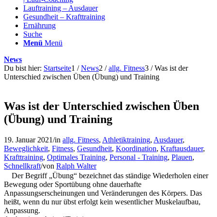
Lauftraining – Ausdauer
Gesundheit – Krafttraining
Ernährung
Suche
Menü
Menü
News
Du bist hier:
Startseite
1
/
News
2
/
allg. Fitness
3
/
Was ist der
Unterschied zwischen Üben (Übung) und Training
Was ist der Unterschied zwischen Üben
(Übung) und Training
19. Januar 2021
/
in
allg. Fitness
,
Athletiktraining
,
Ausdauer
,
Beweglichkeit
,
Fitness
,
Gesundheit
,
Koordination
,
Kraftausdauer
,
Krafttraining
,
Optimales Training
,
Personal - Training
,
Plauen
,
Schnellkraft
/
von
Ralph Walter
Der Begriff „Übung“ bezeichnet das ständige Wiederholen einer
Bewegung oder Sportübung ohne dauerhafte
Anpassungserscheinungen und Veränderungen des Körpers. Das
heißt, wenn du nur übst erfolgt kein wesentlicher Muskelaufbau,
Anpassung.