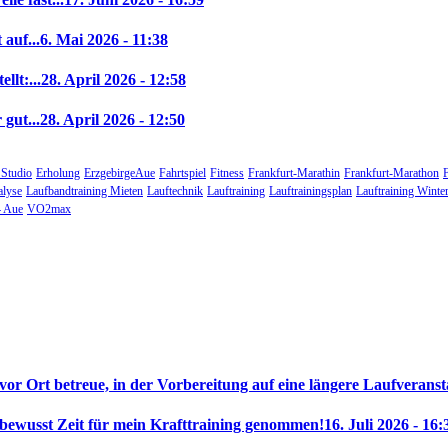
auf...
6. Mai 2026 - 11:38
llt:...
28. April 2026 - 12:58
gut...
28. April 2026 - 12:50
 Studio
Erholung
ErzgebirgeAue
Fahrtspiel
Fitness
Frankfurt-Marathin
Frankfurt-Marathon
alyse
Laufbandtraining Mieten
Lauftechnik
Lauftraining
Lauftrainingsplan
Lauftraining Winte
 Aue
VO2max
 vor Ort betreue, in der Vorbereitung auf eine längere Laufveranst
 bewusst Zeit für mein Krafttraining genommen!
16. Juli 2026 - 16: