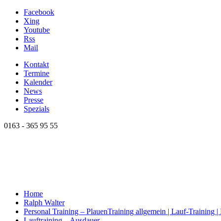
Facebook
Xing
Youtube
Rss
Mail
Kontakt
Termine
Kalender
News
Presse
Spezials
0163 - 365 95 55
Home
Ralph Walter
Personal Training – Plauen
Training allgemein | Lauf-Training 
Lauftraining – Ausdauer