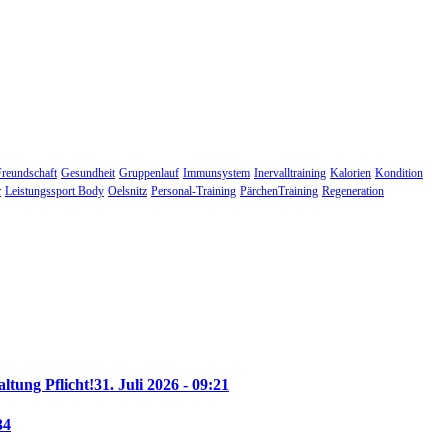
Freundschaft
Gesundheit
Gruppenlauf
Immunsystem
Inervalltraining
Kalorien
Kondition
r
Leistungssport Body
Oelsnitz
Personal-Training
PärchenTraining
Regeneration
altung Pflicht!
31. Juli 2026 - 09:21
34