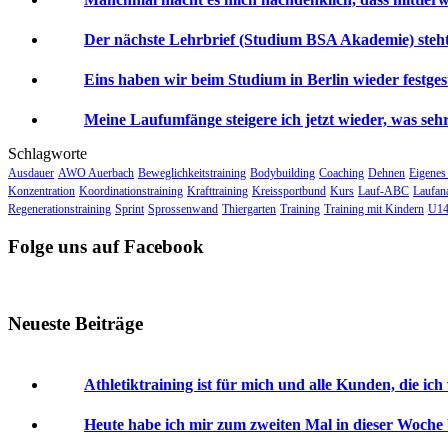
Der nächste Lehrbrief (Studium BSA Akademie) steht 
Eins haben wir beim Studium in Berlin wieder festgeste
Meine Laufumfänge steigere ich jetzt wieder, was sehr 
Schlagworte
Ausdauer
AWO Auerbach
Beweglichkeitstraining
Bodybuilding
Coaching
Dehnen
Eigenes
Konzentration
Koordinationstraining
Krafttraining
Kreissportbund
Kurs
Lauf-ABC
Laufan
Regenerationstraining
Sprint
Sprossenwand
Thiergarten
Training
Training mit Kindern
U14
Folge uns auf Facebook
Neueste Beiträge
Athletiktraining ist für mich und alle Kunden, die ich
Heute habe ich mir zum zweiten Mal in dieser Woche