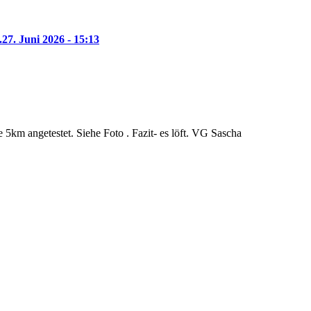
.
27. Juni 2026 - 15:13
5km angetestet. Siehe Foto . Fazit- es löft. VG Sascha