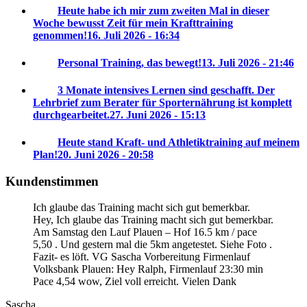
Heute habe ich mir zum zweiten Mal in dieser
Woche bewusst Zeit für mein Krafttraining
genommen!
16. Juli 2026 - 16:34
Personal Training, das bewegt!
13. Juli 2026 - 21:46
3 Monate intensives Lernen sind geschafft. Der
Lehrbrief zum Berater für Sporternährung ist komplett
durchgearbeitet.
27. Juni 2026 - 15:13
Heute stand Kraft- und Athletiktraining auf meinem
Plan!
20. Juni 2026 - 20:58
Kundenstimmen
Ich glaube das Training macht sich gut bemerkbar.
Hey, Ich glaube das Training macht sich gut bemerkbar.
Am Samstag den Lauf Plauen – Hof 16.5 km / pace
5,50 . Und gestern mal die 5km angetestet. Siehe Foto .
Fazit- es löft. VG Sascha
Vorbereitung Firmenlauf
Volksbank Plauen:
Hey Ralph, Firmenlauf 23:30 min
Pace 4,54 wow, Ziel voll erreicht. Vielen Dank
Sascha