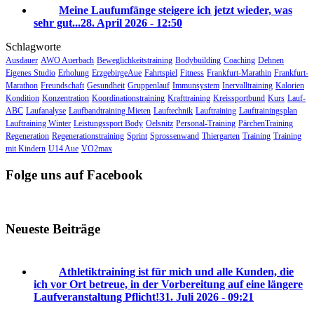
Meine Laufumfänge steigere ich jetzt wieder, was
sehr gut...
28. April 2026 - 12:50
Schlagworte
Ausdauer
AWO Auerbach
Beweglichkeitstraining
Bodybuilding
Coaching
Dehnen
Eigenes Studio
Erholung
ErzgebirgeAue
Fahrtspiel
Fitness
Frankfurt-Marathin
Frankfurt-
Marathon
Freundschaft
Gesundheit
Gruppenlauf
Immunsystem
Inervalltraining
Kalorien
Kondition
Konzentration
Koordinationstraining
Krafttraining
Kreissportbund
Kurs
Lauf-
ABC
Laufanalyse
Laufbandtraining Mieten
Lauftechnik
Lauftraining
Lauftrainingsplan
Lauftraining Winter
Leistungssport Body
Oelsnitz
Personal-Training
PärchenTraining
Regeneration
Regenerationstraining
Sprint
Sprossenwand
Thiergarten
Training
Training
mit Kindern
U14 Aue
VO2max
Folge uns auf Facebook
Neueste Beiträge
Athletiktraining ist für mich und alle Kunden, die
ich vor Ort betreue, in der Vorbereitung auf eine längere
Laufveranstaltung Pflicht!
31. Juli 2026 - 09:21