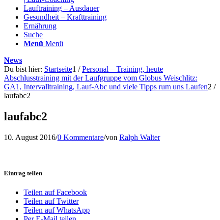
Lauftraining – Ausdauer
Gesundheit – Krafttraining
Ernährung
Suche
Menü
Menü
News
Du bist hier:
Startseite
1
/
Personal – Training, heute
Abschlusstraining mit der Laufgruppe vom Globus Weischlitz:
GA1, Intervalltraining, Lauf-Abc und viele Tipps rum uns Laufen
2
/
laufabc2
laufabc2
10. August 2016
/
0 Kommentare
/
von
Ralph Walter
Eintrag teilen
Teilen auf Facebook
Teilen auf Twitter
Teilen auf WhatsApp
Per E-Mail teilen