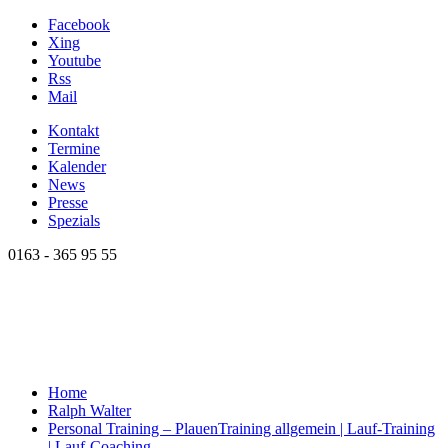
Facebook
Xing
Youtube
Rss
Mail
Kontakt
Termine
Kalender
News
Presse
Spezials
0163 - 365 95 55
Home
Ralph Walter
Personal Training – Plauen
Training allgemein | Lauf-Training
| Lauf-Coaching