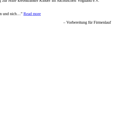
 zur Hilfe krebskranker Kinder im Sächsischen Vogtland e.V.”
fen und nich…
Read more
Vorbereitung für Firmenlauf