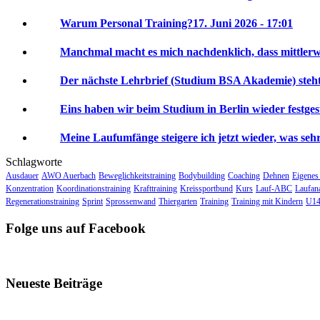
Warum Personal Training?
17. Juni 2026 - 17:01
Manchmal macht es mich nachdenklich, dass mittlerwei
Der nächste Lehrbrief (Studium BSA Akademie) steht 
Eins haben wir beim Studium in Berlin wieder festgeste
Meine Laufumfänge steigere ich jetzt wieder, was sehr 
Schlagworte
Ausdauer
AWO Auerbach
Beweglichkeitstraining
Bodybuilding
Coaching
Dehnen
Eigenes
Konzentration
Koordinationstraining
Krafttraining
Kreissportbund
Kurs
Lauf-ABC
Laufan
Regenerationstraining
Sprint
Sprossenwand
Thiergarten
Training
Training mit Kindern
U14
Folge uns auf Facebook
Neueste Beiträge