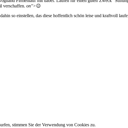
ogtland Firmenlauf mit dabei. Laufen für einen guten Zweck “Stiftung
il verschaffen.
on">
😉
hin so einstellen, das diese hoffentlich schön leise und kraftvoll lau
 surfen, stimmen Sie der Verwendung von Cookies zu.