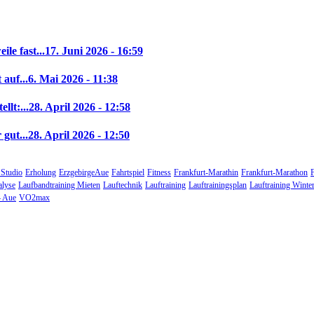
le fast...
17. Juni 2026 - 16:59
auf...
6. Mai 2026 - 11:38
llt:...
28. April 2026 - 12:58
gut...
28. April 2026 - 12:50
 Studio
Erholung
ErzgebirgeAue
Fahrtspiel
Fitness
Frankfurt-Marathin
Frankfurt-Marathon
alyse
Laufbandtraining Mieten
Lauftechnik
Lauftraining
Lauftrainingsplan
Lauftraining Winte
 Aue
VO2max