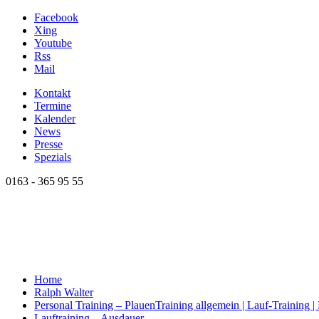
Facebook
Xing
Youtube
Rss
Mail
Kontakt
Termine
Kalender
News
Presse
Spezials
0163 - 365 95 55
Home
Ralph Walter
Personal Training – Plauen
Training allgemein | Lauf-Training 
Lauftraining – Ausdauer