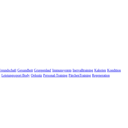
Freundschaft
Gesundheit
Gruppenlauf
Immunsystem
Inervalltraining
Kalorien
Kondition
r
Leistungssport Body
Oelsnitz
Personal-Training
PärchenTraining
Regeneration