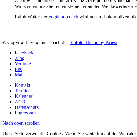
Auch wir sind dieses Jahr am 31.08.2016 bei dem Volksbank V
Wir werden uns aber einen kleinen erlaubten Wettbewerbsvorte
Ralph Walter der
vogtland-coach
wird unsere Lokomotiven bis da
© Copyright - vogtland-coach.de -
Enfold Theme by Kriesi
Facebook
Xing
Youtube
Rss
Mail
Kontakt
Termine
Kalender
AGB
Datenschutz
Impressum
Nach oben scrollen
Diese Seite verwendet Cookies. Wenn Sie weiterhin auf der Website