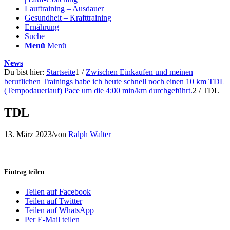
Lauftraining – Ausdauer
Gesundheit – Krafttraining
Ernährung
Suche
Menü
Menü
News
Du bist hier:
Startseite
1
/
Zwischen Einkaufen und meinen
beruflichen Trainings habe ich heute schnell noch einen 10 km TDL
(Tempodauerlauf) Pace um die 4:00 min/km durchgeführt.
2
/
TDL
TDL
13. März 2023
/
von
Ralph Walter
Eintrag teilen
Teilen auf Facebook
Teilen auf Twitter
Teilen auf WhatsApp
Per E-Mail teilen