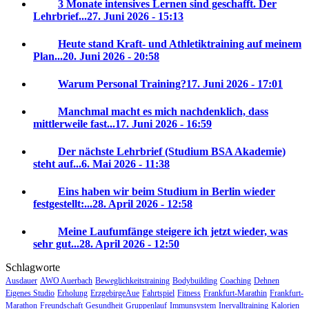
3 Monate intensives Lernen sind geschafft. Der
Lehrbrief...
27. Juni 2026 - 15:13
Heute stand Kraft- und Athletiktraining auf meinem
Plan...
20. Juni 2026 - 20:58
Warum Personal Training?
17. Juni 2026 - 17:01
Manchmal macht es mich nachdenklich, dass
mittlerweile fast...
17. Juni 2026 - 16:59
Der nächste Lehrbrief (Studium BSA Akademie)
steht auf...
6. Mai 2026 - 11:38
Eins haben wir beim Studium in Berlin wieder
festgestellt:...
28. April 2026 - 12:58
Meine Laufumfänge steigere ich jetzt wieder, was
sehr gut...
28. April 2026 - 12:50
Schlagworte
Ausdauer
AWO Auerbach
Beweglichkeitstraining
Bodybuilding
Coaching
Dehnen
Eigenes Studio
Erholung
ErzgebirgeAue
Fahrtspiel
Fitness
Frankfurt-Marathin
Frankfurt-
Marathon
Freundschaft
Gesundheit
Gruppenlauf
Immunsystem
Inervalltraining
Kalorien