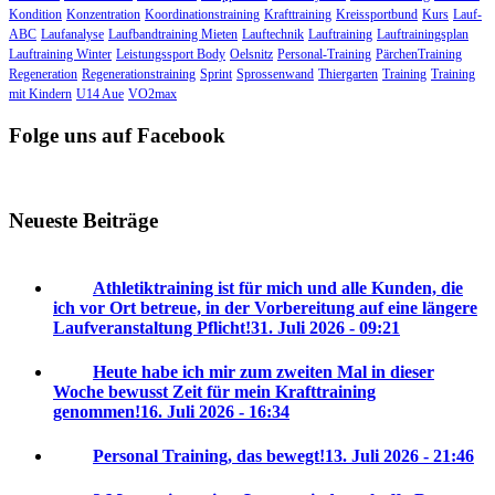
Kondition
Konzentration
Koordinationstraining
Krafttraining
Kreissportbund
Kurs
Lauf-
ABC
Laufanalyse
Laufbandtraining Mieten
Lauftechnik
Lauftraining
Lauftrainingsplan
Lauftraining Winter
Leistungssport Body
Oelsnitz
Personal-Training
PärchenTraining
Regeneration
Regenerationstraining
Sprint
Sprossenwand
Thiergarten
Training
Training
mit Kindern
U14 Aue
VO2max
Folge uns auf Facebook
Neueste Beiträge
Athletiktraining ist für mich und alle Kunden, die
ich vor Ort betreue, in der Vorbereitung auf eine längere
Laufveranstaltung Pflicht!
31. Juli 2026 - 09:21
Heute habe ich mir zum zweiten Mal in dieser
Woche bewusst Zeit für mein Krafttraining
genommen!
16. Juli 2026 - 16:34
Personal Training, das bewegt!
13. Juli 2026 - 21:46