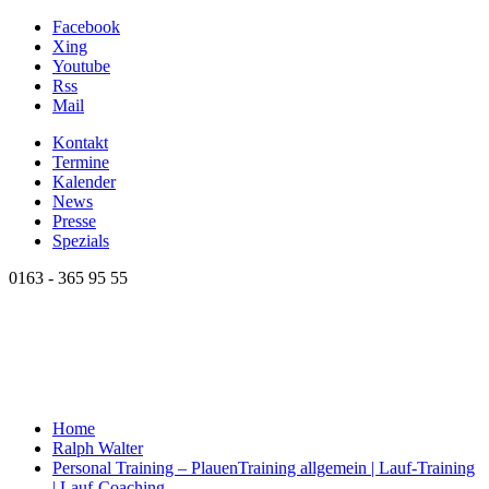
Facebook
Xing
Youtube
Rss
Mail
Kontakt
Termine
Kalender
News
Presse
Spezials
0163 - 365 95 55
Home
Ralph Walter
Personal Training – Plauen
Training allgemein | Lauf-Training
| Lauf-Coaching