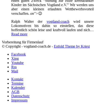
einen guten Zweck “Stiftung zur Hilfe krebskranker
Kinder im Sächsischen Vogtland e.V.” Wir werden uns
aber einen kleinen erlaubten Wettbewerbsvorteil
verschaffen.
on">
😉
Ralph Walter der
vogtland-coach
wird unsere
Lokomotiven bis dahin so einstellen, das diese
hoffentlich schön leise und kraftvoll laufen und nich…
Read more
Vorbereitung für Firmenlauf
© Copyright - vogtland-coach.de -
Enfold Theme by Kriesi
Facebook
Xing
Youtube
Rss
Mail
Kontakt
Termine
Kalender
AGB
Datenschutz
Impressum