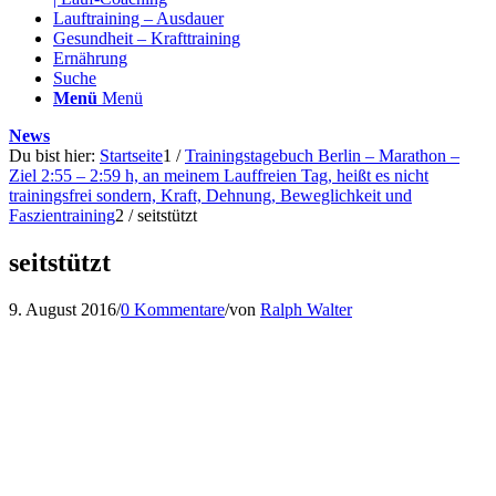
Lauftraining – Ausdauer
Gesundheit – Krafttraining
Ernährung
Suche
Menü
Menü
News
Du bist hier:
Startseite
1
/
Trainingstagebuch Berlin – Marathon –
Ziel 2:55 – 2:59 h, an meinem Lauffreien Tag, heißt es nicht
trainingsfrei sondern, Kraft, Dehnung, Beweglichkeit und
Faszientraining
2
/
seitstützt
seitstützt
9. August 2016
/
0 Kommentare
/
von
Ralph Walter