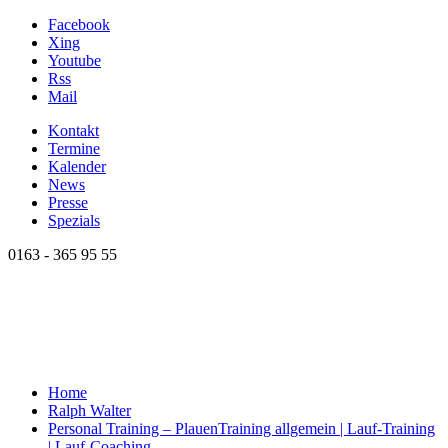
Facebook
Xing
Youtube
Rss
Mail
Kontakt
Termine
Kalender
News
Presse
Spezials
0163 - 365 95 55
Home
Ralph Walter
Personal Training – Plauen
Training allgemein | Lauf-Training
| Lauf-Coaching