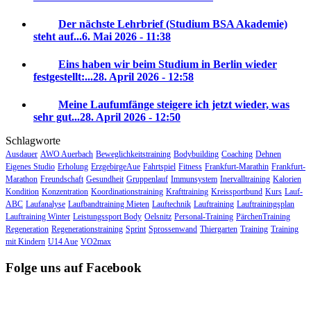
Der nächste Lehrbrief (Studium BSA Akademie)
steht auf...
6. Mai 2026 - 11:38
Eins haben wir beim Studium in Berlin wieder
festgestellt:...
28. April 2026 - 12:58
Meine Laufumfänge steigere ich jetzt wieder, was
sehr gut...
28. April 2026 - 12:50
Schlagworte
Ausdauer
AWO Auerbach
Beweglichkeitstraining
Bodybuilding
Coaching
Dehnen
Eigenes Studio
Erholung
ErzgebirgeAue
Fahrtspiel
Fitness
Frankfurt-Marathin
Frankfurt-
Marathon
Freundschaft
Gesundheit
Gruppenlauf
Immunsystem
Inervalltraining
Kalorien
Kondition
Konzentration
Koordinationstraining
Krafttraining
Kreissportbund
Kurs
Lauf-
ABC
Laufanalyse
Laufbandtraining Mieten
Lauftechnik
Lauftraining
Lauftrainingsplan
Lauftraining Winter
Leistungssport Body
Oelsnitz
Personal-Training
PärchenTraining
Regeneration
Regenerationstraining
Sprint
Sprossenwand
Thiergarten
Training
Training
mit Kindern
U14 Aue
VO2max
Folge uns auf Facebook