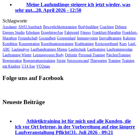
Meine Laufumfänge steigere ich jetzt wieder, was
sehr gut...
28. April 2026 - 12:50
Schlagworte
Ausdauer
AWO Auerbach
Beweglichkeitstraining
Bodybuilding
Coaching
Dehnen
Eigenes Studio
Erholung
ErzgebirgeAue
Fahrtspiel
Fitness
Frankfurt-Marathin
Frankfurt-
Marathon
Freundschaft
Gesundheit
Gruppenlauf
Immunsystem
Inervalltraining
Kalorien
Kondition
Konzentration
Koordinationstraining
Krafttraining
Kreissportbund
Kurs
Lauf-
ABC
Laufanalyse
Laufbandtraining Mieten
Lauftechnik
Lauftraining
Lauftrainingsplan
Lauftraining Winter
Leistungssport Body
Oelsnitz
Personal-Training
PärchenTraining
Regeneration
Regenerationstraining
Sprint
Sprossenwand
Thiergarten
Training
Training
mit Kindern
U14 Aue
VO2max
Folge uns auf Facebook
Neueste Beiträge
Athletiktraining ist für mich und alle Kunden, die
ich vor Ort betreue, in der Vorbereitung auf eine längere
Laufveranstaltung Pflicht!
31. Juli 2026 - 09:21