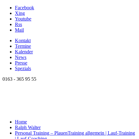
Facebook
Xing
Youtube
Rss
Mail
Kontakt
Termine
Kalender
News
Presse
Spezials
0163 - 365 95 55
Home
Ralph Walter
Personal Training – Plauen
Training allgemein | Lauf-Training
| Lauf-Coaching