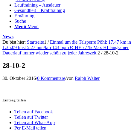
Lauftraining – Ausdauer
Gesundheit – Krafttraining
Ernährung
Suche
Menü
Menü
News
Du bist hier:
Startseite
1
/
Einmal um die Talsperre Pöhl: 17,47 km in
1:35:09 h ist 5:27 min/km 143 bpm Ø HF 77 % Max Hf langsamer
Dauerlauf immer wieder schön zu jeder Jahreszeit.
2
/
28-10-2
28-10-2
30. Oktober 2016
/
0 Kommentare
/
von
Ralph Walter
Eintrag teilen
Teilen auf Facebook
Teilen auf Twitter
Teilen auf WhatsApp
Per E-Mail teilen