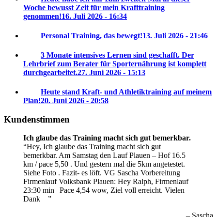
Woche bewusst Zeit für mein Krafttraining
genommen!
16. Juli 2026 - 16:34
Personal Training, das bewegt!
13. Juli 2026 - 21:46
3 Monate intensives Lernen sind geschafft. Der
Lehrbrief zum Berater für Sporternährung ist komplett
durchgearbeitet.
27. Juni 2026 - 15:13
Heute stand Kraft- und Athletiktraining auf meinem
Plan!
20. Juni 2026 - 20:58
Kundenstimmen
Ich glaube das Training macht sich gut bemerkbar.
Hey, Ich glaube das Training macht sich gut
bemerkbar. Am Samstag den Lauf Plauen – Hof 16.5
km / pace 5,50 . Und gestern mal die 5km angetestet.
Siehe Foto . Fazit- es löft. VG Sascha
Vorbereitung
Firmenlauf Volksbank Plauen:
Hey Ralph, Firmenlauf
23:30 min
Pace 4,54 wow, Ziel voll erreicht. Vielen
Dank
Sascha