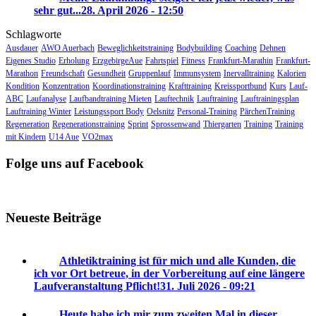
sehr gut...
28. April 2026 - 12:50
Schlagworte
Ausdauer
AWO Auerbach
Beweglichkeitstraining
Bodybuilding
Coaching
Dehnen
Eigenes Studio
Erholung
ErzgebirgeAue
Fahrtspiel
Fitness
Frankfurt-Marathin
Frankfurt-
Marathon
Freundschaft
Gesundheit
Gruppenlauf
Immunsystem
Inervalltraining
Kalorien
Kondition
Konzentration
Koordinationstraining
Krafttraining
Kreissportbund
Kurs
Lauf-
ABC
Laufanalyse
Laufbandtraining Mieten
Lauftechnik
Lauftraining
Lauftrainingsplan
Lauftraining Winter
Leistungssport Body
Oelsnitz
Personal-Training
PärchenTraining
Regeneration
Regenerationstraining
Sprint
Sprossenwand
Thiergarten
Training
Training
mit Kindern
U14 Aue
VO2max
Folge uns auf Facebook
Neueste Beiträge
Athletiktraining ist für mich und alle Kunden, die
ich vor Ort betreue, in der Vorbereitung auf eine längere
Laufveranstaltung Pflicht!
31. Juli 2026 - 09:21
Heute habe ich mir zum zweiten Mal in dieser