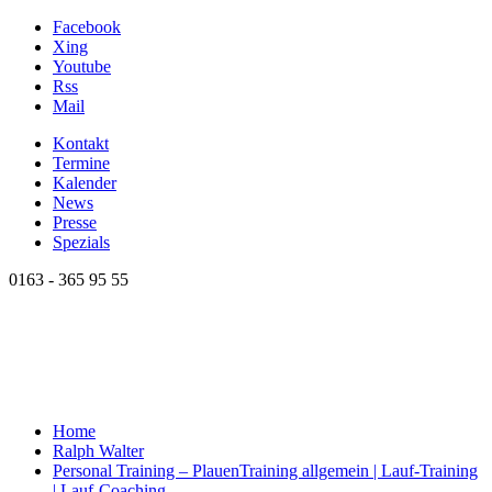
Facebook
Xing
Youtube
Rss
Mail
Kontakt
Termine
Kalender
News
Presse
Spezials
0163 - 365 95 55
Home
Ralph Walter
Personal Training – Plauen
Training allgemein | Lauf-Training
| Lauf-Coaching