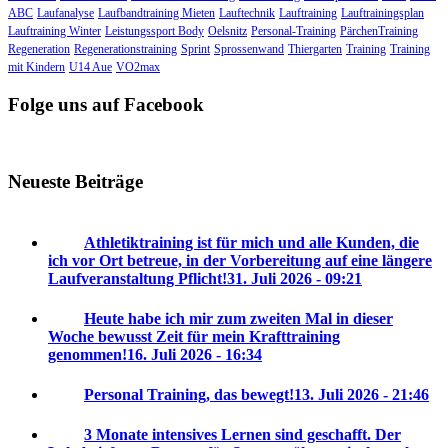
ABC
Laufanalyse
Laufbandtraining Mieten
Lauftechnik
Lauftraining
Lauftrainingsplan
Lauftraining Winter
Leistungssport Body
Oelsnitz
Personal-Training
PärchenTraining
Regeneration
Regenerationstraining
Sprint
Sprossenwand
Thiergarten
Training
Training
mit Kindern
U14 Aue
VO2max
Folge uns auf Facebook
Neueste Beiträge
Athletiktraining ist für mich und alle Kunden, die
ich vor Ort betreue, in der Vorbereitung auf eine längere
Laufveranstaltung Pflicht!
31. Juli 2026 - 09:21
Heute habe ich mir zum zweiten Mal in dieser
Woche bewusst Zeit für mein Krafttraining
genommen!
16. Juli 2026 - 16:34
Personal Training, das bewegt!
13. Juli 2026 - 21:46
3 Monate intensives Lernen sind geschafft. Der