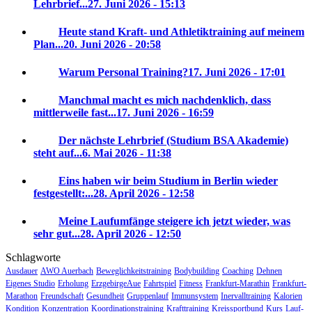
Lehrbrief...
27. Juni 2026 - 15:13
Heute stand Kraft- und Athletiktraining auf meinem
Plan...
20. Juni 2026 - 20:58
Warum Personal Training?
17. Juni 2026 - 17:01
Manchmal macht es mich nachdenklich, dass
mittlerweile fast...
17. Juni 2026 - 16:59
Der nächste Lehrbrief (Studium BSA Akademie)
steht auf...
6. Mai 2026 - 11:38
Eins haben wir beim Studium in Berlin wieder
festgestellt:...
28. April 2026 - 12:58
Meine Laufumfänge steigere ich jetzt wieder, was
sehr gut...
28. April 2026 - 12:50
Schlagworte
Ausdauer
AWO Auerbach
Beweglichkeitstraining
Bodybuilding
Coaching
Dehnen
Eigenes Studio
Erholung
ErzgebirgeAue
Fahrtspiel
Fitness
Frankfurt-Marathin
Frankfurt-
Marathon
Freundschaft
Gesundheit
Gruppenlauf
Immunsystem
Inervalltraining
Kalorien
Kondition
Konzentration
Koordinationstraining
Krafttraining
Kreissportbund
Kurs
Lauf-