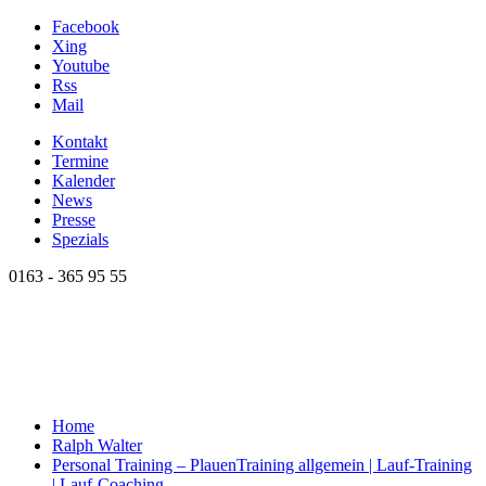
Facebook
Xing
Youtube
Rss
Mail
Kontakt
Termine
Kalender
News
Presse
Spezials
0163 - 365 95 55
Home
Ralph Walter
Personal Training – Plauen
Training allgemein | Lauf-Training
| Lauf-Coaching