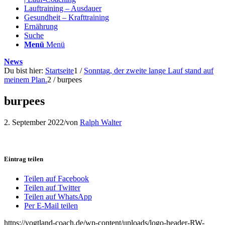
Lauftraining – Ausdauer
Gesundheit – Krafttraining
Ernährung
Suche
Menü
Menü
News
Du bist hier:
Startseite
1
/
Sonntag, der zweite lange Lauf stand auf
meinem Plan.
2
/
burpees
burpees
2. September 2022
/
von
Ralph Walter
Eintrag teilen
Teilen auf Facebook
Teilen auf Twitter
Teilen auf WhatsApp
Per E-Mail teilen
https://vogtland-coach.de/wp-content/uploads/logo-header-RW-