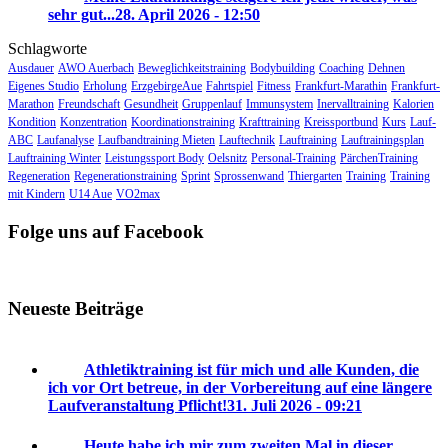
sehr gut...
28. April 2026 - 12:50
Schlagworte
Ausdauer
AWO Auerbach
Beweglichkeitstraining
Bodybuilding
Coaching
Dehnen
Eigenes Studio
Erholung
ErzgebirgeAue
Fahrtspiel
Fitness
Frankfurt-Marathin
Frankfurt-
Marathon
Freundschaft
Gesundheit
Gruppenlauf
Immunsystem
Inervalltraining
Kalorien
Kondition
Konzentration
Koordinationstraining
Krafttraining
Kreissportbund
Kurs
Lauf-
ABC
Laufanalyse
Laufbandtraining Mieten
Lauftechnik
Lauftraining
Lauftrainingsplan
Lauftraining Winter
Leistungssport Body
Oelsnitz
Personal-Training
PärchenTraining
Regeneration
Regenerationstraining
Sprint
Sprossenwand
Thiergarten
Training
Training
mit Kindern
U14 Aue
VO2max
Folge uns auf Facebook
Neueste Beiträge
Athletiktraining ist für mich und alle Kunden, die
ich vor Ort betreue, in der Vorbereitung auf eine längere
Laufveranstaltung Pflicht!
31. Juli 2026 - 09:21
Heute habe ich mir zum zweiten Mal in dieser