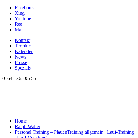
Facebook
Xing
Youtube
Rss
Mail
Kontakt
Termine
Kalender
News
Presse
Spezials
0163 - 365 95 55
Home
Ralph Walter
Personal Training – Plauen
Training allgemein | Lauf-Training
| Lauf-Coaching