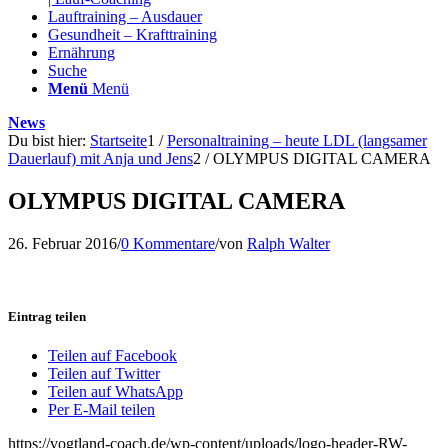
Lauftraining – Ausdauer
Gesundheit – Krafttraining
Ernährung
Suche
Menü
Menü
News
Du bist hier:
Startseite
1
/
Personaltraining – heute LDL (langsamer
Dauerlauf) mit Anja und Jens
2
/
OLYMPUS DIGITAL CAMERA
OLYMPUS DIGITAL CAMERA
26. Februar 2016
/
0 Kommentare
/
von
Ralph Walter
Eintrag teilen
Teilen auf Facebook
Teilen auf Twitter
Teilen auf WhatsApp
Per E-Mail teilen
https://vogtland-coach.de/wp-content/uploads/logo-header-RW-