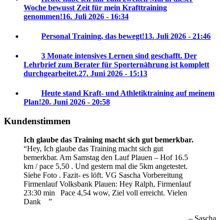
Woche bewusst Zeit für mein Krafttraining
genommen!
16. Juli 2026 - 16:34
Personal Training, das bewegt!
13. Juli 2026 - 21:46
3 Monate intensives Lernen sind geschafft. Der
Lehrbrief zum Berater für Sporternährung ist komplett
durchgearbeitet.
27. Juni 2026 - 15:13
Heute stand Kraft- und Athletiktraining auf meinem
Plan!
20. Juni 2026 - 20:58
Kundenstimmen
Ich glaube das Training macht sich gut bemerkbar.
Hey, Ich glaube das Training macht sich gut
bemerkbar. Am Samstag den Lauf Plauen – Hof 16.5
km / pace 5,50 . Und gestern mal die 5km angetestet.
Siehe Foto . Fazit- es löft. VG Sascha
Vorbereitung
Firmenlauf Volksbank Plauen:
Hey Ralph, Firmenlauf
23:30 min
Pace 4,54 wow, Ziel voll erreicht. Vielen
Dank
Sascha