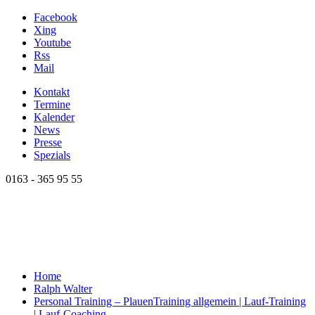
Facebook
Xing
Youtube
Rss
Mail
Kontakt
Termine
Kalender
News
Presse
Spezials
0163 - 365 95 55
Home
Ralph Walter
Personal Training – Plauen
Training allgemein | Lauf-Training
| Lauf-Coaching