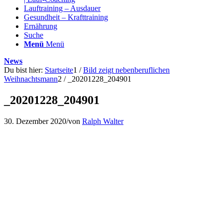
Lauftraining – Ausdauer
Gesundheit – Krafttraining
Ernährung
Suche
Menü
Menü
News
Du bist hier:
Startseite
1
/
Bild zeigt nebenberuflichen
Weihnachtsmann
2
/
_20201228_204901
_20201228_204901
30. Dezember 2020
/
von
Ralph Walter