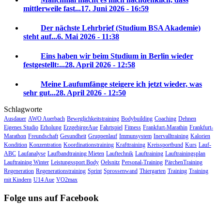
mittlerweile fast...
17. Juni 2026 - 16:59
Der nächste Lehrbrief (Studium BSA Akademie)
steht auf...
6. Mai 2026 - 11:38
Eins haben wir beim Studium in Berlin wieder
festgestellt:...
28. April 2026 - 12:58
Meine Laufumfänge steigere ich jetzt wieder, was
sehr gut...
28. April 2026 - 12:50
Schlagworte
Ausdauer
AWO Auerbach
Beweglichkeitstraining
Bodybuilding
Coaching
Dehnen
Eigenes Studio
Erholung
ErzgebirgeAue
Fahrtspiel
Fitness
Frankfurt-Marathin
Frankfurt-
Marathon
Freundschaft
Gesundheit
Gruppenlauf
Immunsystem
Inervalltraining
Kalorien
Kondition
Konzentration
Koordinationstraining
Krafttraining
Kreissportbund
Kurs
Lauf-
ABC
Laufanalyse
Laufbandtraining Mieten
Lauftechnik
Lauftraining
Lauftrainingsplan
Lauftraining Winter
Leistungssport Body
Oelsnitz
Personal-Training
PärchenTraining
Regeneration
Regenerationstraining
Sprint
Sprossenwand
Thiergarten
Training
Training
mit Kindern
U14 Aue
VO2max
Folge uns auf Facebook