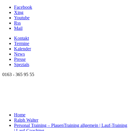
Facebook
Xing
Youtube
Rss
Mail
Kontakt
Termine
Kalender
News
Presse
Spezials
0163 - 365 95 55
Home
Ralph Walter
Personal Training – Plauen
Training allgemein | Lauf-Training
| Lauf-Coaching