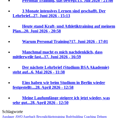
Personal Training, das bewegt!
13. Juli 2026 - 21:46
3 Monate intensives Lernen sind geschafft. Der
Lehrbrief...
27. Juni 2026 - 15:13
Heute stand Kraft- und Athletiktraining auf meinem
Plan...
20. Juni 2026 - 20:58
Warum Personal Training?
17. Juni 2026 - 17:01
Manchmal macht es mich nachdenklich, dass
mittlerweile fast...
17. Juni 2026 - 16:59
Der nächste Lehrbrief (Studium BSA Akademie)
steht auf...
6. Mai 2026 - 11:38
Eins haben wir beim Studium in Berlin wieder
festgestellt:...
28. April 2026 - 12:58
Meine Laufumfänge steigere ich jetzt wieder, was
sehr gut...
28. April 2026 - 12:50
Schlagworte
Ausdauer
AWO Auerbach
Beweglichkeitstraining
Bodybuilding
Coaching
Dehnen