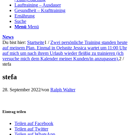
Lauftraining – Ausdauer
Gesundheit – Krafttraining
Ernährung
Suche
Menü
Menü
News
Du bist hier:
Startseite
1
/
Zwei persönliche Training standen heute
auf meinem Plan. Einmal in Oelsnitz Jessica wartet um 11:00 Uhr
auf mich um nach ihrem Urlaub wieder fleißig zu trainieren (ich
versuche mich dem Kalender meiner Kunden/in anzupassen).
2
/
stefa
stefa
28. September 2022
/
von
Ralph Walter
Eintrag teilen
Teilen auf Facebook
Teilen auf Twitter
Teilen auf WhatsApp