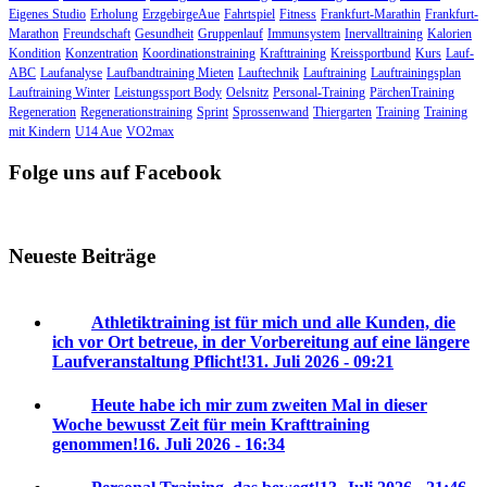
Eigenes Studio
Erholung
ErzgebirgeAue
Fahrtspiel
Fitness
Frankfurt-Marathin
Frankfurt-
Marathon
Freundschaft
Gesundheit
Gruppenlauf
Immunsystem
Inervalltraining
Kalorien
Kondition
Konzentration
Koordinationstraining
Krafttraining
Kreissportbund
Kurs
Lauf-
ABC
Laufanalyse
Laufbandtraining Mieten
Lauftechnik
Lauftraining
Lauftrainingsplan
Lauftraining Winter
Leistungssport Body
Oelsnitz
Personal-Training
PärchenTraining
Regeneration
Regenerationstraining
Sprint
Sprossenwand
Thiergarten
Training
Training
mit Kindern
U14 Aue
VO2max
Folge uns auf Facebook
Neueste Beiträge
Athletiktraining ist für mich und alle Kunden, die
ich vor Ort betreue, in der Vorbereitung auf eine längere
Laufveranstaltung Pflicht!
31. Juli 2026 - 09:21
Heute habe ich mir zum zweiten Mal in dieser
Woche bewusst Zeit für mein Krafttraining
genommen!
16. Juli 2026 - 16:34