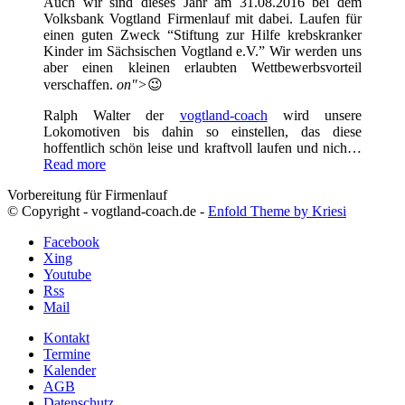
Auch wir sind dieses Jahr am 31.08.2016 bei dem
Volksbank Vogtland Firmenlauf mit dabei. Laufen für
einen guten Zweck “Stiftung zur Hilfe krebskranker
Kinder im Sächsischen Vogtland e.V.” Wir werden uns
aber einen kleinen erlaubten Wettbewerbsvorteil
verschaffen.
on">
😉
Ralph Walter der
vogtland-coach
wird unsere
Lokomotiven bis dahin so einstellen, das diese
hoffentlich schön leise und kraftvoll laufen und nich…
Read more
Vorbereitung für Firmenlauf
© Copyright - vogtland-coach.de -
Enfold Theme by Kriesi
Facebook
Xing
Youtube
Rss
Mail
Kontakt
Termine
Kalender
AGB
Datenschutz