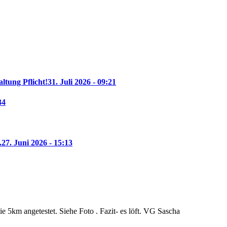
altung Pflicht!
31. Juli 2026 - 09:21
34
.
27. Juni 2026 - 15:13
 5km angetestet. Siehe Foto . Fazit- es löft. VG Sascha