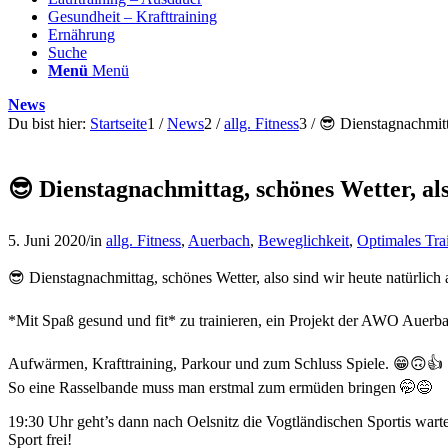
Gesundheit – Krafttraining
Ernährung
Suche
Menü
Menü
News
Du bist hier:
Startseite
1
/
News
2
/
allg. Fitness
3
/
😎 Dienstagnachmitta
😎 Dienstagnachmittag, schönes Wetter, als
5. Juni 2020
/
in
allg. Fitness
,
Auerbach
,
Beweglichkeit
,
Optimales Tra
😎 Dienstagnachmittag, schönes Wetter, also sind wir heute natürlich
*Mit Spaß gesund und fit* zu trainieren, ein Projekt der AWO Auerb
Aufwärmen, Krafttraining, Parkour und zum Schluss Spiele. 😁🙃👍
So eine Rasselbande muss man erstmal zum ermüden bringen 🤭😅
19:30 Uhr geht’s dann nach Oelsnitz die Vogtländischen Sportis wart
Sport frei!