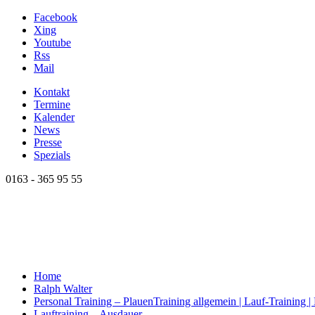
Facebook
Xing
Youtube
Rss
Mail
Kontakt
Termine
Kalender
News
Presse
Spezials
0163 - 365 95 55
Home
Ralph Walter
Personal Training – Plauen
Training allgemein | Lauf-Training 
Lauftraining – Ausdauer