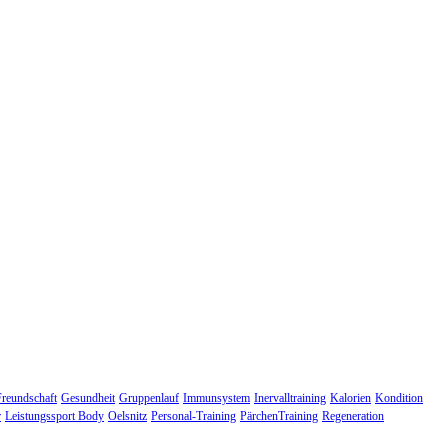
Freundschaft
Gesundheit
Gruppenlauf
Immunsystem
Inervalltraining
Kalorien
Kondition
r
Leistungssport Body
Oelsnitz
Personal-Training
PärchenTraining
Regeneration