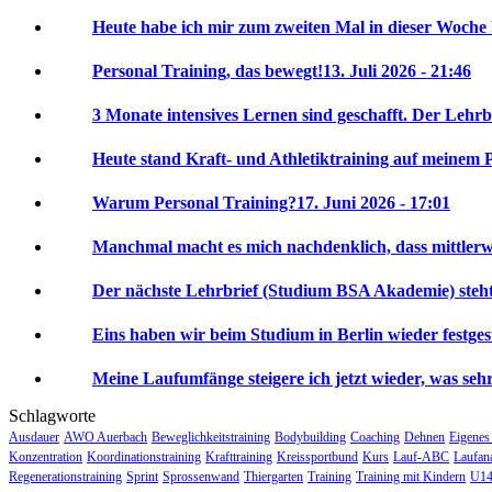
Heute habe ich mir zum zweiten Mal in dieser Woche 
Personal Training, das bewegt!
13. Juli 2026 - 21:46
3 Monate intensives Lernen sind geschafft. Der Lehrbr
Heute stand Kraft- und Athletiktraining auf meinem P
Warum Personal Training?
17. Juni 2026 - 17:01
Manchmal macht es mich nachdenklich, dass mittlerwei
Der nächste Lehrbrief (Studium BSA Akademie) steht 
Eins haben wir beim Studium in Berlin wieder festgeste
Meine Laufumfänge steigere ich jetzt wieder, was sehr 
Schlagworte
Ausdauer
AWO Auerbach
Beweglichkeitstraining
Bodybuilding
Coaching
Dehnen
Eigenes
Konzentration
Koordinationstraining
Krafttraining
Kreissportbund
Kurs
Lauf-ABC
Laufan
Regenerationstraining
Sprint
Sprossenwand
Thiergarten
Training
Training mit Kindern
U14