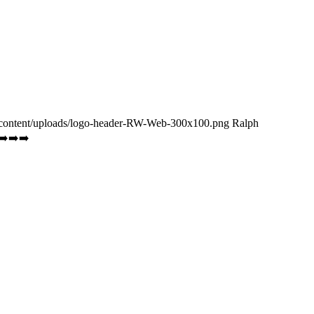
p-content/uploads/logo-header-RW-Web-300x100.png
Ralph
m➡️➡️➡️