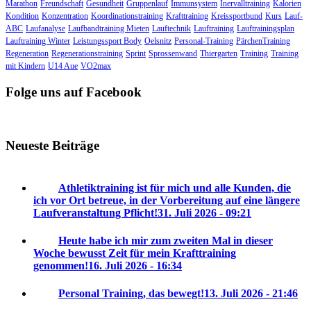
Marathon
Freundschaft
Gesundheit
Gruppenlauf
Immunsystem
Inervalltraining
Kalorien
Kondition
Konzentration
Koordinationstraining
Krafttraining
Kreissportbund
Kurs
Lauf-
ABC
Laufanalyse
Laufbandtraining Mieten
Lauftechnik
Lauftraining
Lauftrainingsplan
Lauftraining Winter
Leistungssport Body
Oelsnitz
Personal-Training
PärchenTraining
Regeneration
Regenerationstraining
Sprint
Sprossenwand
Thiergarten
Training
Training
mit Kindern
U14 Aue
VO2max
Folge uns auf Facebook
Neueste Beiträge
Athletiktraining ist für mich und alle Kunden, die
ich vor Ort betreue, in der Vorbereitung auf eine längere
Laufveranstaltung Pflicht!
31. Juli 2026 - 09:21
Heute habe ich mir zum zweiten Mal in dieser
Woche bewusst Zeit für mein Krafttraining
genommen!
16. Juli 2026 - 16:34
Personal Training, das bewegt!
13. Juli 2026 - 21:46