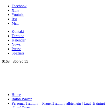
Facebook
Xing
Youtube
Rss
Mail
Kontakt
Termine
Kalender
News
Presse
Spezials
0163 - 365 95 55
Home
Ralph Walter
Personal Training – Plauen
Training allgemein | Lauf-Training
| Lauf-Coaching