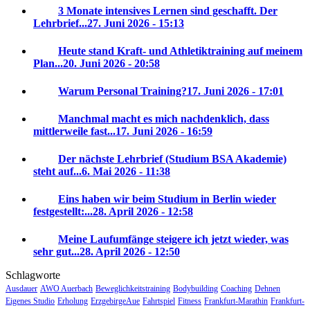
3 Monate intensives Lernen sind geschafft. Der
Lehrbrief...
27. Juni 2026 - 15:13
Heute stand Kraft- und Athletiktraining auf meinem
Plan...
20. Juni 2026 - 20:58
Warum Personal Training?
17. Juni 2026 - 17:01
Manchmal macht es mich nachdenklich, dass
mittlerweile fast...
17. Juni 2026 - 16:59
Der nächste Lehrbrief (Studium BSA Akademie)
steht auf...
6. Mai 2026 - 11:38
Eins haben wir beim Studium in Berlin wieder
festgestellt:...
28. April 2026 - 12:58
Meine Laufumfänge steigere ich jetzt wieder, was
sehr gut...
28. April 2026 - 12:50
Schlagworte
Ausdauer
AWO Auerbach
Beweglichkeitstraining
Bodybuilding
Coaching
Dehnen
Eigenes Studio
Erholung
ErzgebirgeAue
Fahrtspiel
Fitness
Frankfurt-Marathin
Frankfurt-