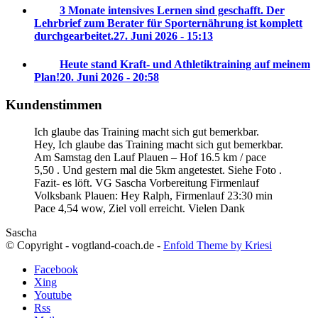
3 Monate intensives Lernen sind geschafft. Der
Lehrbrief zum Berater für Sporternährung ist komplett
durchgearbeitet.
27. Juni 2026 - 15:13
Heute stand Kraft- und Athletiktraining auf meinem
Plan!
20. Juni 2026 - 20:58
Kundenstimmen
Ich glaube das Training macht sich gut bemerkbar.
Hey, Ich glaube das Training macht sich gut bemerkbar.
Am Samstag den Lauf Plauen – Hof 16.5 km / pace
5,50 . Und gestern mal die 5km angetestet. Siehe Foto .
Fazit- es löft. VG Sascha
Vorbereitung Firmenlauf
Volksbank Plauen:
Hey Ralph, Firmenlauf 23:30 min
Pace 4,54 wow, Ziel voll erreicht. Vielen Dank
Sascha
© Copyright - vogtland-coach.de -
Enfold Theme by Kriesi
Facebook
Xing
Youtube
Rss