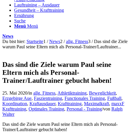
Lauftraining – Ausdauer
Gesundheit – Krafttraining
Ernährung
Suche
Menü
Menü
News
Du bist hier:
Startseite
1
/
News
2
/
allg. Fitness
3
/
Das sind die Ziele
warum Paul seine Eltern mich als Personal-Trainer/Lauftrainer...
Das sind die Ziele warum Paul seine
Eltern mich als Personal-
Trainer/Lauftrainer gebucht haben!
25. Mai 2020
/
in
allg. Fitness
,
Athletiktraining
,
Beweglichkeit
,
Erzgebirge Aue
,
Faszientraining
,
Functionales Training
,
Fußball
,
Koordination
,
Kraftausdauer
,
Krafttraining
,
Maximalkraft
,
maxxF
Krafttraining
,
Optimales Training
,
Personal - Training
/
von
Ralph
Walter
Das sind die Ziele warum Paul seine Eltern mich als Personal-
Trainer/Lauftrainer gebucht haben!