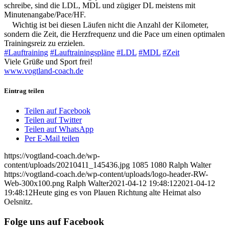
schreibe, sind die LDL, MDL und zügiger DL meistens mit
Minutenangabe/Pace/HF.
Wichtig ist bei diesen Läufen nicht die Anzahl der Kilometer,
sondern die Zeit, die Herzfrequenz und die Pace um einen optimalen
Trainingsreiz zu erzielen.
#Lauftraining
#Lauftrainingspläne
#LDL
#MDL
#Zeit
Viele Grüße und Sport frei!
www.vogtland-coach.de
Eintrag teilen
Teilen auf Facebook
Teilen auf Twitter
Teilen auf WhatsApp
Per E-Mail teilen
https://vogtland-coach.de/wp-
content/uploads/20210411_145436.jpg
1085
1080
Ralph Walter
https://vogtland-coach.de/wp-content/uploads/logo-header-RW-
Web-300x100.png
Ralph Walter
2021-04-12 19:48:12
2021-04-12
19:48:12
Heute ging es von Plauen Richtung alte Heimat also
Oelsnitz.
Folge uns auf Facebook