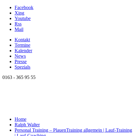
Facebook
Xing
Youtube
Rss
Mail
Kontakt
Termine
Kalender
News
Presse
Spezials
0163 - 365 95 55
Home
Ralph Walter
Personal Training – Plauen
Training allgemein | Lauf-Training
| Lauf-Coaching