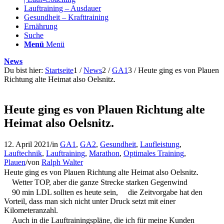
Lauftraining – Ausdauer
Gesundheit – Krafttraining
Ernährung
Suche
Menü
Menü
News
Du bist hier:
Startseite
1
/
News
2
/
GA1
3
/
Heute ging es von Plauen
Richtung alte Heimat also Oelsnitz.
Heute ging es von Plauen Richtung alte
Heimat also Oelsnitz.
12. April 2021
/
in
GA1
,
GA2
,
Gesundheit
,
Laufleistung
,
Lauftechnik
,
Lauftraining
,
Marathon
,
Optimales Training
,
Plauen
/
von
Ralph Walter
Heute ging es von Plauen Richtung alte Heimat also Oelsnitz.
Wetter TOP, aber die ganze Strecke starken Gegenwind
90 min LDL sollten es heute sein,
die Zeitvorgabe hat den
Vorteil, dass man sich nicht unter Druck setzt mit einer
Kilometeranzahl.
Auch in die Lauftrainingspläne, die ich für meine Kunden