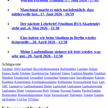
Warum Personal Training?
17. Juni 2026 - 17:01
Manchmal macht es mich nachdenklich, dass
mittlerweile fast...
17. Juni 2026 - 16:59
Der nächste Lehrbrief (Studium BSA Akademie)
steht auf...
6. Mai 2026 - 11:38
Eins haben wir beim Studium in Berlin wieder
festgestellt:...
28. April 2026 - 12:58
Meine Laufumfänge steigere ich jetzt wieder, was
sehr gut...
28. April 2026 - 12:50
Schlagworte
Ausdauer
AWO Auerbach
Beweglichkeitstraining
Bodybuilding
Coaching
Dehnen
Eigenes Studio
Erholung
ErzgebirgeAue
Fahrtspiel
Fitness
Frankfurt-Marathin
Frankfurt-
Marathon
Freundschaft
Gesundheit
Gruppenlauf
Immunsystem
Inervalltraining
Kalorien
Kondition
Konzentration
Koordinationstraining
Krafttraining
Kreissportbund
Kurs
Lauf-
ABC
Laufanalyse
Laufbandtraining Mieten
Lauftechnik
Lauftraining
Lauftrainingsplan
Lauftraining Winter
Leistungssport Body
Oelsnitz
Personal-Training
PärchenTraining
Regeneration
Regenerationstraining
Sprint
Sprossenwand
Thiergarten
Training
Training
mit Kindern
U14 Aue
VO2max