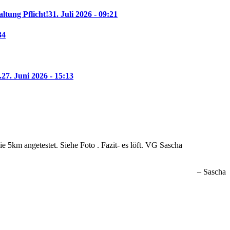
altung Pflicht!
31. Juli 2026 - 09:21
34
.
27. Juni 2026 - 15:13
 5km angetestet. Siehe Foto . Fazit- es löft. VG Sascha
Sascha