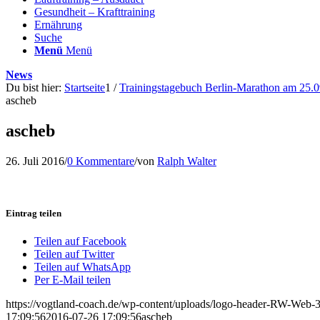
Gesundheit – Krafttraining
Ernährung
Suche
Menü
Menü
News
Du bist hier:
Startseite
1
/
Trainingstagebuch Berlin-Marathon am 25.09
ascheb
ascheb
26. Juli 2016
/
0 Kommentare
/
von
Ralph Walter
Eintrag teilen
Teilen auf Facebook
Teilen auf Twitter
Teilen auf WhatsApp
Per E-Mail teilen
https://vogtland-coach.de/wp-content/uploads/logo-header-RW-Web
17:09:56
2016-07-26 17:09:56
ascheb