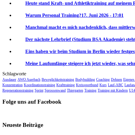
Heute stand Kraft- und Athletiktraining auf meinem P
Warum Personal Training?
17. Juni 2026 - 17:01
Manchmal macht es mich nachdenklich, dass mittlerwei
Der nächste Lehrbrief (Studium BSA Akademie) steht 
Eins haben wir beim Studium in Berlin wieder festgeste
Meine Laufumfänge steigere ich jetzt wieder, was sehr 
Schlagworte
Ausdauer
AWO Auerbach
Beweglichkeitstraining
Bodybuilding
Coaching
Dehnen
Eigenes
Konzentration
Koordinationstraining
Krafttraining
Kreissportbund
Kurs
Lauf-ABC
Laufan
Regenerationstraining
Sprint
Sprossenwand
Thiergarten
Training
Training mit Kindern
U14
Folge uns auf Facebook
Neueste Beiträge