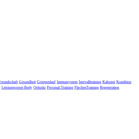
Freundschaft
Gesundheit
Gruppenlauf
Immunsystem
Inervalltraining
Kalorien
Kondition
r
Leistungssport Body
Oelsnitz
Personal-Training
PärchenTraining
Regeneration