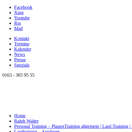
Facebook
Xing
Youtube
Rss
Mail
Kontakt
Termine
Kalender
News
Presse
Spezials
0163 - 365 95 55
Home
Ralph Walter
Personal Training – Plauen
Training allgemein | Lauf-Training 
Lauftraining – Ausdauer