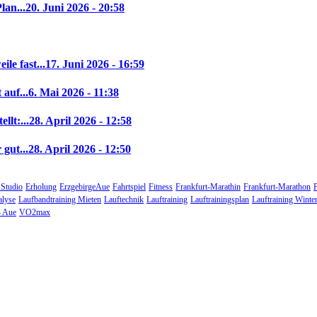
lan...
20. Juni 2026 - 20:58
le fast...
17. Juni 2026 - 16:59
auf...
6. Mai 2026 - 11:38
llt:...
28. April 2026 - 12:58
gut...
28. April 2026 - 12:50
 Studio
Erholung
ErzgebirgeAue
Fahrtspiel
Fitness
Frankfurt-Marathin
Frankfurt-Marathon
alyse
Laufbandtraining Mieten
Lauftechnik
Lauftraining
Lauftrainingsplan
Lauftraining Winte
 Aue
VO2max