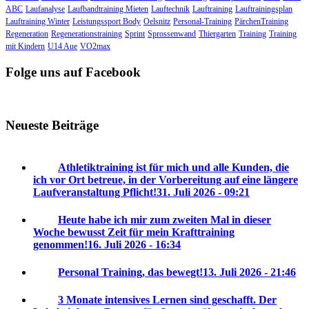
ABC
Laufanalyse
Laufbandtraining Mieten
Lauftechnik
Lauftraining
Lauftrainingsplan
Lauftraining Winter
Leistungssport Body
Oelsnitz
Personal-Training
PärchenTraining
Regeneration
Regenerationstraining
Sprint
Sprossenwand
Thiergarten
Training
Training
mit Kindern
U14 Aue
VO2max
Folge uns auf Facebook
Neueste Beiträge
Athletiktraining ist für mich und alle Kunden, die
ich vor Ort betreue, in der Vorbereitung auf eine längere
Laufveranstaltung Pflicht!
31. Juli 2026 - 09:21
Heute habe ich mir zum zweiten Mal in dieser
Woche bewusst Zeit für mein Krafttraining
genommen!
16. Juli 2026 - 16:34
Personal Training, das bewegt!
13. Juli 2026 - 21:46
3 Monate intensives Lernen sind geschafft. Der