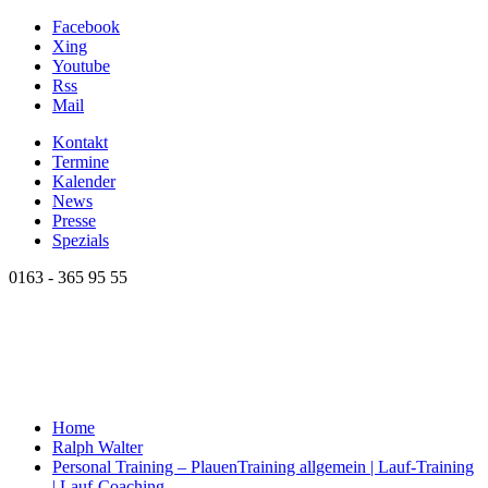
Facebook
Xing
Youtube
Rss
Mail
Kontakt
Termine
Kalender
News
Presse
Spezials
0163 - 365 95 55
Home
Ralph Walter
Personal Training – Plauen
Training allgemein | Lauf-Training
| Lauf-Coaching