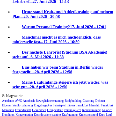
Lehrbrief...
27. Juni 2026 - 15:13
Heute stand Kraft- und Athletiktraining auf meinem
Plan...
20. Juni 2026 - 20:58
Warum Personal Training?
17. Juni 2026 - 17:01
Manchmal macht es mich nachdenklich, dass
mittlerweile fast...
17. Juni 2026 - 16:59
Der nächste Lehrbrief (Studium BSA Akademie)
steht auf...
6. Mai 2026 - 11:38
Eins haben wir beim Studium in Berlin wieder
festgestellt:...
28. April 2026 - 12:58
Meine Laufumfänge steigere ich jetzt wieder, was
sehr gut...
28. April 2026 - 12:50
Schlagworte
Ausdauer
AWO Auerbach
Beweglichkeitstraining
Bodybuilding
Coaching
Dehnen
Eigenes Studio
Erholung
ErzgebirgeAue
Fahrtspiel
Fitness
Frankfurt-Marathin
Frankfurt-
Marathon
Freundschaft
Gesundheit
Gruppenlauf
Immunsystem
Inervalltraining
Kalorien
Kondition
Konzentration
Koordinationstraining
Krafttraining
Kreissportbund
Kurs
Lauf-