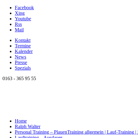
Facebook
Xing
Youtube
Rss
Mail
Kontakt
Termine
Kalender
News
Presse
Spezials
0163 - 365 95 55
Home
Ralph Walter
Personal Training – Plauen
Training allgemein | Lauf-Training 
Lauftraining – Ausdauer