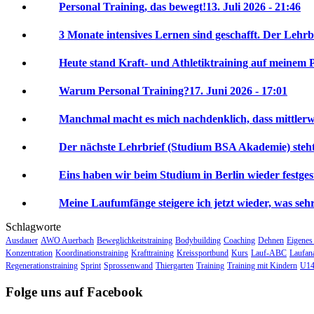
Personal Training, das bewegt!
13. Juli 2026 - 21:46
3 Monate intensives Lernen sind geschafft. Der Lehrbr
Heute stand Kraft- und Athletiktraining auf meinem P
Warum Personal Training?
17. Juni 2026 - 17:01
Manchmal macht es mich nachdenklich, dass mittlerwei
Der nächste Lehrbrief (Studium BSA Akademie) steht 
Eins haben wir beim Studium in Berlin wieder festgeste
Meine Laufumfänge steigere ich jetzt wieder, was sehr 
Schlagworte
Ausdauer
AWO Auerbach
Beweglichkeitstraining
Bodybuilding
Coaching
Dehnen
Eigenes
Konzentration
Koordinationstraining
Krafttraining
Kreissportbund
Kurs
Lauf-ABC
Laufan
Regenerationstraining
Sprint
Sprossenwand
Thiergarten
Training
Training mit Kindern
U14
Folge uns auf Facebook