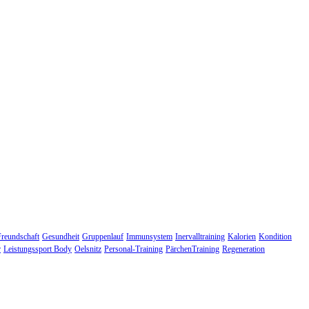
Freundschaft
Gesundheit
Gruppenlauf
Immunsystem
Inervalltraining
Kalorien
Kondition
r
Leistungssport Body
Oelsnitz
Personal-Training
PärchenTraining
Regeneration