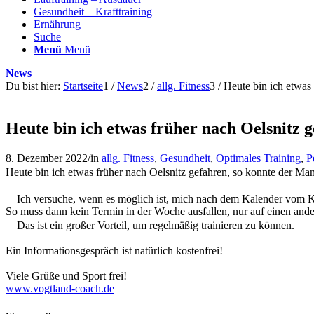
Gesundheit – Krafttraining
Ernährung
Suche
Menü
Menü
News
Du bist hier:
Startseite
1
/
News
2
/
allg. Fitness
3
/
Heute bin ich etwas 
Heute bin ich etwas früher nach Oelsnitz g
8. Dezember 2022
/
in
allg. Fitness
,
Gesundheit
,
Optimales Training
,
P
Heute bin ich etwas früher nach Oelsnitz gefahren, so konnte der Man
Ich versuche, wenn es möglich ist, mich nach dem Kalender vom K
So muss dann kein Termin in der Woche ausfallen, nur auf einen ande
Das ist ein großer Vorteil, um regelmäßig trainieren zu können.
Ein Informationsgespräch ist natürlich kostenfrei!
Viele Grüße und Sport frei!
www.vogtland-coach.de