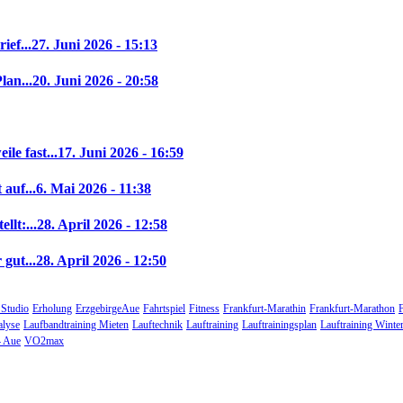
ief...
27. Juni 2026 - 15:13
lan...
20. Juni 2026 - 20:58
le fast...
17. Juni 2026 - 16:59
auf...
6. Mai 2026 - 11:38
llt:...
28. April 2026 - 12:58
gut...
28. April 2026 - 12:50
 Studio
Erholung
ErzgebirgeAue
Fahrtspiel
Fitness
Frankfurt-Marathin
Frankfurt-Marathon
alyse
Laufbandtraining Mieten
Lauftechnik
Lauftraining
Lauftrainingsplan
Lauftraining Winte
 Aue
VO2max