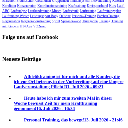
Marathon
Freundschaft
Gesundheit
Gruppenlauf
Immunsystem
Inervalltraining
Kalorien
Kondition
Konzentration
Koordinationstraining
Krafttraining
Kreissportbund
Kurs
Lauf-
ABC
Laufanalyse
Laufbandtraining Mieten
Lauftechnik
Lauftraining
Lauftrainingsplan
Lauftraining Winter
Leistungssport Body
Oelsnitz
Personal-Training
PärchenTraining
Regeneration
Regenerationstraining
Sprint
Sprossenwand
Thiergarten
Training
Training
mit Kindern
U14 Aue
VO2max
Folge uns auf Facebook
Neueste Beiträge
Athletiktraining ist für mich und alle Kunden, die
ich vor Ort betreue, in der Vorbereitung auf eine längere
Laufveranstaltung Pflicht!
31. Juli 2026 - 09:21
Heute habe ich mir zum zweiten Mal in dieser
Woche bewusst Zeit für mein Krafttraining
genommen!
16. Juli 2026 - 16:34
Personal Training, das bewegt!
13. Juli 2026 - 21:46