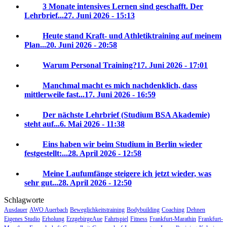
3 Monate intensives Lernen sind geschafft. Der
Lehrbrief...
27. Juni 2026 - 15:13
Heute stand Kraft- und Athletiktraining auf meinem
Plan...
20. Juni 2026 - 20:58
Warum Personal Training?
17. Juni 2026 - 17:01
Manchmal macht es mich nachdenklich, dass
mittlerweile fast...
17. Juni 2026 - 16:59
Der nächste Lehrbrief (Studium BSA Akademie)
steht auf...
6. Mai 2026 - 11:38
Eins haben wir beim Studium in Berlin wieder
festgestellt:...
28. April 2026 - 12:58
Meine Laufumfänge steigere ich jetzt wieder, was
sehr gut...
28. April 2026 - 12:50
Schlagworte
Ausdauer
AWO Auerbach
Beweglichkeitstraining
Bodybuilding
Coaching
Dehnen
Eigenes Studio
Erholung
ErzgebirgeAue
Fahrtspiel
Fitness
Frankfurt-Marathin
Frankfurt-