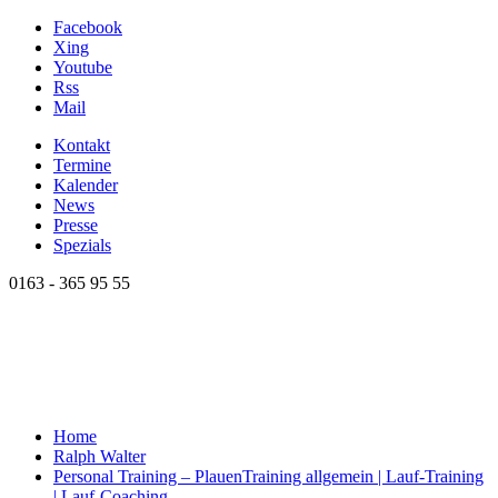
Facebook
Xing
Youtube
Rss
Mail
Kontakt
Termine
Kalender
News
Presse
Spezials
0163 - 365 95 55
Home
Ralph Walter
Personal Training – Plauen
Training allgemein | Lauf-Training
| Lauf-Coaching