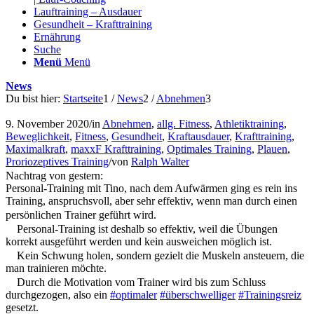
Lauftraining – Ausdauer
Gesundheit – Krafttraining
Ernährung
Suche
Menü
Menü
News
Du bist hier:
Startseite
1
/
News
2
/
Abnehmen
3
9. November 2020
/
in
Abnehmen
,
allg. Fitness
,
Athletiktraining
,
Beweglichkeit
,
Fitness
,
Gesundheit
,
Kraftausdauer
,
Krafttraining
,
Maximalkraft
,
maxxF Krafttraining
,
Optimales Training
,
Plauen
,
Proriozeptives Training
/
von
Ralph Walter
Nachtrag von gestern:
Personal-Training mit Tino, nach dem Aufwärmen ging es rein ins
Training, anspruchsvoll, aber sehr effektiv, wenn man durch einen
persönlichen Trainer geführt wird.
Personal-Training ist deshalb so effektiv, weil die Übungen
korrekt ausgeführt werden und kein ausweichen möglich ist.
Kein Schwung holen, sondern gezielt die Muskeln ansteuern, die
man trainieren möchte.
Durch die Motivation vom Trainer wird bis zum Schluss
durchgezogen, also ein
#optimaler
#überschwelliger
#Trainingsreiz
gesetzt.